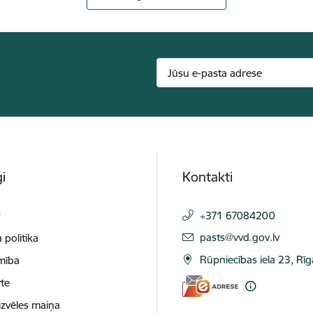
i
Kontakti
t
+371 67084200
E-pasts:
pasts@vvd.gov.lv
 politika
Rūpniecības iela 23, Rī
mība
te
izvēles maiņa