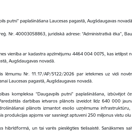
ls putni” paplašināšana Laucesas pagastā, Augšdaugavas novad
ģ. Nr. 40003058863, juridiskā adrese: “Administratīvā ēka”, Bau
es vienība ar kadastra apzīmējumu 4464 004 0075, kas ietilpst 
astā, Augšdaugavas novadā.
ņēmis lēmumu Nr. 11.17/AP/5122/2026 par ietekmes uz vidi nov
šanai Laucesas pagastā, Augšdaugavas novadā.
bas kompleksa “Daugavpils putni” paplašināšana, izbūvējot četr
Paredzētās darbības ietvaros plānots izveidot līdz 640 000 jaunas
rošināšanai plānots izmantot esošo uzņēmuma infrastruktūru, v
 produkcijas apjoms var sasniegt aptuveni 250 miljonus vistu olu
 hibrīdformā, un tai varēs pieslēgties tiešsaistē. Sanāksmes sai