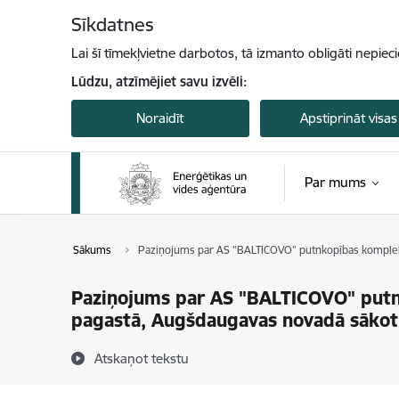
Pāriet uz lapas saturu
Sīkdatnes
Lai šī tīmekļvietne darbotos, tā izmanto obligāti nepiec
Lūdzu, atzīmējiet savu izvēli:
Noraidīt
Apstiprināt visas
Par mums
Sākums
Paziņojums par AS "BALTICOVO" putnkopības kompleks
Paziņojums par AS "BALTICOVO" putn
pagastā, Augšdaugavas novadā sākot
Atskaņot tekstu