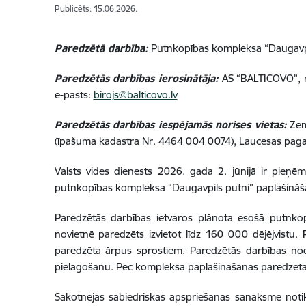
Publicēts: 15.06.2026.
Paredzētā darbība:
Putnkopības kompleksa “Daugavpi
Paredzētās darbības ierosinātāja:
AS “BALTICOVO”, re
e-pasts:
birojs@balticovo.lv
Paredzētās darbības iespējamās norises vietas:
Zem
(īpašuma kadastra Nr. 4464 004 0074), Laucesas pag
Valsts vides dienests 2026. gada 2. jūnijā ir pie
putnkopības kompleksa “Daugavpils putni” paplašinā
Paredzētās darbības ietvaros plānota esošā putnkopī
novietnē paredzēts izvietot līdz 160 000 dējējvistu. 
paredzēta ārpus sprostiem. Paredzētās darbības nod
pielāgošanu. Pēc kompleksa paplašināšanas paredzētais
Sākotnējās sabiedriskās apspriešanas sanāksme notiks