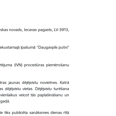
ā
skas novads, Iecavas pagasts, LV-3913,
nekustamajā īpašumā “Daugavpils putni”
ērtējuma (IVN) procedūras piemērošanu
as jaunas dējējvistu novietnes. Katrā
 dējējvistu vietas. Dējējvistu turēšana
ienlaikus veicot tās paplašināšanu un
 gadā.
te tiks publicēta sanāksmes dienas rītā