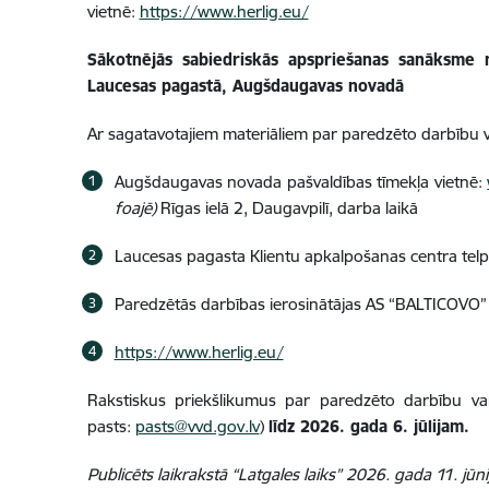
vietnē:
https://www.herlig.eu/
Sākotnējās sabiedriskās apspriešanas sanāksme n
Laucesas pagastā, Augšdaugavas novadā
Ar sagatavotajiem materiāliem par paredzēto darbību va
Augšdaugavas novada pašvaldības tīmekļa vietnē:
foajē)
Rīgas ielā 2, Daugavpilī, darba laikā
Laucesas pagasta Klientu apkalpošanas centra telp
Paredzētās darbības ierosinātājas AS “BALTICOVO” 
https://www.herlig.eu/
Rakstiskus priekšlikumus par paredzēto darbību var
pasts:
pasts@vvd.gov.lv
)
līdz 2026. gada 6. jūlijam.
Publicēts laikrakstā “Latgales laiks” 2026. gada 11. jūni