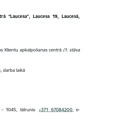
trā “Laucesa”, Laucesa 19, Laucesā,
s Klientu apkalpošanas centrā
(1. stāva
, darba laikā
 – 1045, tālrunis:
+371 67084200
, e-