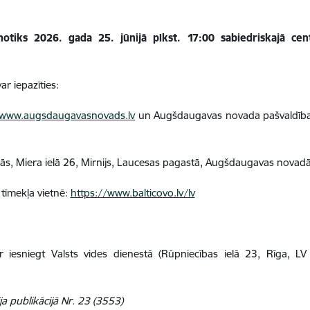
otiks 2026. gada 25. jūnijā plkst. 17:00 sabiedriskajā cen
r iepazīties:
www.augsdaugavasnovads.lv
un Augšdaugavas novada pašvaldība
ās, Miera ielā 26, Mirnijs, Laucesas pagastā, Augšdaugavas novadā
tīmekļa vietnē:
https://www.balticovo.lv/lv
 iesniegt Valsts vides dienestā (Rūpniecības ielā 23, Rīga, LV
ja publikācijā Nr. 23 (3553)