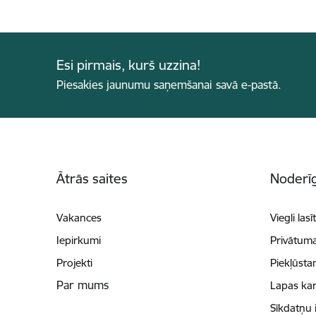
Esi pirmais, kurš uzzina!
Piesakies jaunumu saņemšanai savā e-pastā.
Kājene
Ātrās saites
Noderīg
Vakances
Viegli lasī
Iepirkumi
Privātuma
Projekti
Piekļūsta
Par mums
Lapas kar
Sīkdatņu 