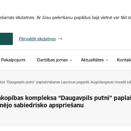
iešamās sīkdatnes. Ar Jūsu piekrišanu papildus šajā vietnē var tikt i
Pārvaldīt sīkdatnes
Pakalpojumi
Darbības jomas
Aktualitātes
Kontak
a “Daugavpils putni” paplašināšanas Laucesas pagastā, Augšdaugavas novadā sāk
kopības kompleksa “Daugavpils putni” papla
nējo sabiedrisko apspriešanu