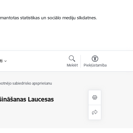
zmantotas statistikas un sociālo mediju sīkdatnes.
ti
Meklēt
Piekļūstamība
otnējo sabiedrisko apspriešanu
šināšanas Laucesas