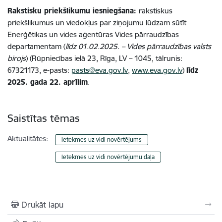
Rakstisku priekšlikumu iesniegšana:
rakstiskus
priekšlikumus un viedokļus par ziņojumu lūdzam sūtīt
Enerģētikas un vides aģentūras Vides pārraudzības
departamentam (
līdz 01.02.2025. – Vides pārraudzības valsts
birojs
) (Rūpniecības ielā 23, Rīga, LV
–
1045, tālrunis:
67321173, e-pasts:
pasts@eva.gov.lv
,
www.eva.gov.lv
)
līdz
2025. gada 22. aprīlim
.
Saistītas tēmas
Aktualitātes:
Ietekmes uz vidi novērtējums
Ietekmes uz vidi novērtējumu daļa
Drukāt lapu