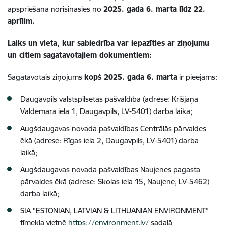
apspriešana norisināsies
no
2025. gada 6. marta līdz 22.
aprīlim.
Laiks un vieta, kur sabiedrība var iepazīties ar ziņojumu
un citiem sagatavotajiem dokumentiem:
Sagatavotais ziņojums
kopš 2025. gada 6. marta
ir pieejams:
Daugavpils valstspilsētas pašvaldībā (adrese: Krišjāņa
Valdemāra iela 1, Daugavpils, LV-5401)
darba laikā;
Augšdaugavas novada
pašvaldības Centrālās pārvaldes
ēkā
(adrese: Rīgas iela 2, Daugavpils, LV-5401)
darba
laikā;
Augšdaugavas novada pašvaldības Naujenes pagasta
pārvaldes ēkā
(adrese: Skolas iela 15, Naujene, LV-5462)
darba laikā;
SIA “ESTONIAN, LATVIAN & LITHUANIAN ENVIRONMENT”
tīmekļa vietnē
https://environment.lv/
sadaļā