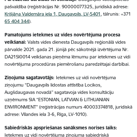
pašvaldība
(reģistrācijas Nr. 90000077325, juridiskā adrese:
Krišjāņa Valdemāra iela 1, Daugavpils, LV-5401
, tālrunis: +371
65 404 344
).
Pamatojums ietekmes uz vides novērtējuma procesa
veikšanai:
Valsts vides dienesta Daugavpils reģionālā vides
pārvalde 2021. gada 21. jūnijā pēc sākotnējā izvērtējuma Nr.
DA21SI0014
veikšanas pieņēma lēmumu par ietekmes uz vidi
novērtējuma procedūras piemērošanu paredzētajai darbībai.
Ziņojuma sagatavotājs:
Ietekmes uz vidi novērtējuma
ziņojumu “Daugavpils lidostas attīstība Locikos,
Augšdaugavas novadā’’ sagatavoja vides konsultāciju
uzņēmums SIA “ESTONIAN, LATVIAN & LITHUANIAN
ENVIRONMENT” (reģistrācijas numurs 40003374818, juridiskā
adrese: Vīlandes iela 3-6, Rīga, LV-1010).
Sabiedriskās apspriešanas sanāksmes norises laiks:
Ietekmes uz vidi novērtējuma ziņojuma sabiedriskā