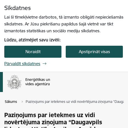
Pāriet uz lapas saturu
Sīkdatnes
Spied
lai meklētu
Enter
Lai šī tīmekļvietne darbotos, tā izmanto obligāti nepieciešamās
sīkdatnes. Ar Jūsu piekrišanu papildus šajā vietnē var tikt
izmantotas statistikas un sociālo mediju sīkdatnes.
Lūdzu, atzīmējiet savu izvēli:
Noraidīt
Apstiprināt visas
Pārvaldīt sīkdatnes
Sākums
Paziņojums par ietekmes uz vidi novērtējuma ziņojuma “Daugavpil
Paziņojums par ietekmes uz vidi
novērtējuma ziņojuma “Daugavpils