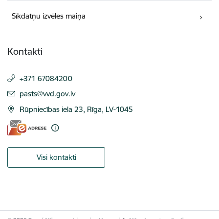
Sīkdatņu izvēles maiņa
Kontakti
+371 67084200
E-pasts:
pasts@vvd.gov.lv
Rūpniecības iela 23, Rīga, LV-1045
Visi kontakti