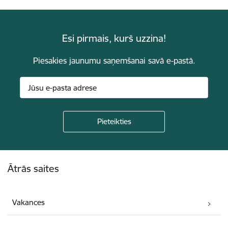
Esi pirmais, kurš uzzina!
Piesakies jaunumu saņemšanai savā e-pastā.
Kājene
Ātrās saites
Vakances