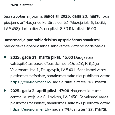
“Aktualitātes”.
Sagatavotais ziņojums,
sākot ar 2025. gada 20. martu
, būs
pieejams arī Naujenes kultūras centrā (Muzeja iela 6, Lociki,
LV-5458) darba dienās no plkst. 8:30 līdz plkst. 16:00.
Informācija par sabiedriskās apspriešanas sanāksmi
:
Sabiedriskās apspriešanas sanāksmes klātienē norisināsies:
2025. gada 21. martā plkst. 15:00
Daugavpils
valstspilsētas pašvaldības domes sēžu zālē, Krišjāņa
Valdemāra ielā 1, Daugavpilī, LV-5401. Sanāksmei varēs
pieslēgties tiešsaistē, sanāksmes saite tiks publicēta vietnē
https://environment.lv/
sadaļā “Aktualitātes”
18. martā.
2025. gada 2. aprīlī plkst. 17:00
Naujenes kultūras
centrā, Muzeja ielā 6, Locikos, LV-5458. Sanāksmei varēs
pieslēgties tiešsaistē, sanāksmes saite tiks publicēta vietnē
https://environment.lv/
sadaļā “Aktualitātes”
27. martā.