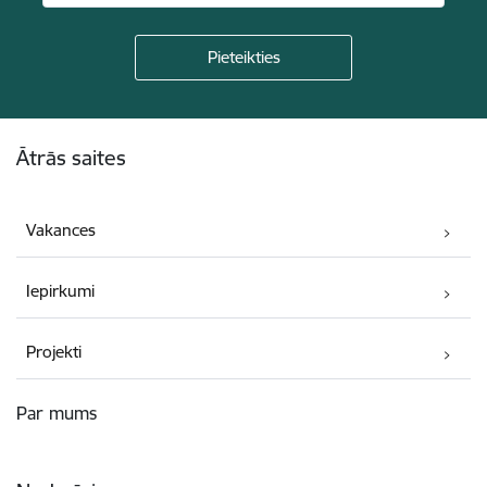
Kājene
Ātrās saites
Vakances
Iepirkumi
Projekti
Par mums