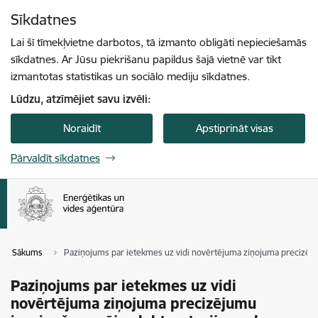
Pāriet uz lapas saturu
Sīkdatnes
Spied
lai meklētu
Enter
Lai šī tīmekļvietne darbotos, tā izmanto obligāti nepieciešamās
sīkdatnes. Ar Jūsu piekrišanu papildus šajā vietnē var tikt
izmantotas statistikas un sociālo mediju sīkdatnes.
Lūdzu, atzīmējiet savu izvēli:
Noraidīt
Apstiprināt visas
Pārvaldīt sīkdatnes
Sākums
Paziņojums par ietekmes uz vidi novērtējuma ziņojuma precizējum
Paziņojums par ietekmes uz vidi
novērtējuma ziņojuma precizējumu