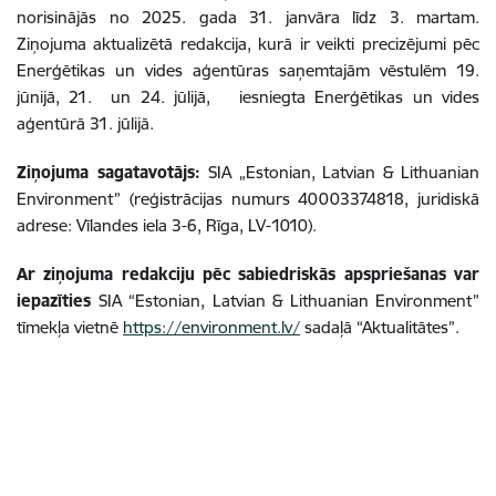
norisinājās no 2025. gada 31. janvāra līdz 3. martam.
Ziņojuma aktualizētā redakcija, kurā ir veikti precizējumi pēc
Enerģētikas un vides aģentūras saņemtajām vēstulēm 19.
jūnijā, 21. un 24. jūlijā, iesniegta Enerģētikas un vides
aģentūrā 31. jūlijā.
Ziņojuma sagatavotājs:
SIA „Estonian, Latvian & Lithuanian
Environment” (reģistrācijas numurs 40003374818, juridiskā
adrese: Vīlandes iela 3-6, Rīga, LV-1010).
Ar ziņojuma redakciju pēc sabiedriskās apspriešanas var
iepazīties
SIA “Estonian, Latvian & Lithuanian Environment”
tīmekļa vietnē
https://environment.lv/
sadaļā “Aktualitātes”.