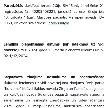
Paredzētās darbības ierosinātājs
: SIA “Sunly Land Solar 2”,
reģistrācijas Nr. 40203403221, juridiskā adrese: Biroju iela
10, Lidosta “Rīga”, Mārupes pagasts, Mārupes novads, LV-
1053, elektroniskā adrese:
info@sunly.lv
.
Lēmuma pieņemšanas datums par ietekmes uz vidi
novērtējumu:
2024. gada 13. martā pieņemts lēmums Nr. 5-
02-1/12/2024
Sagatavotā ziņojuma nosaukums un sagatavošanas
datums:
Ietekmes uz vidi novērtējuma ziņojums ‘’Vēja parka
“Kurzeme” izbūvei Saldus novada Zirņu un Pampāļu pagastos
un Kuldīgas novada Skrundas pagastā’’
sagatavots atzinuma
saņemšanai un Iesniegts Enerģētikas un vides aģentūrā
2025. gada 7. maijā. Ziņojuma sabiedriskā apspriešana