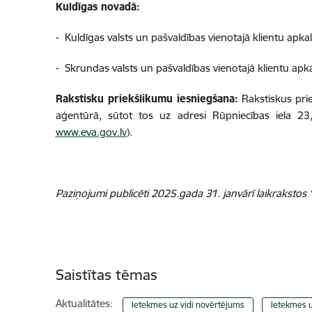
Kuldīgas novadā:
- Kuldīgas valsts un pašvaldības vienotajā klientu apk
- Skrundas valsts un pašvaldības vienotajā klientu apk
Rakstisku priekšlikumu iesniegšana:
Rakstiskus pri
aģentūrā, sūtot tos uz adresi Rūpniecības iela 23
www.eva.gov.lv
).
Paziņojumi publicēti 2025.gada
31. janvārī laikraksto
Saistītas tēmas
Aktualitātes:
Ietekmes uz vidi novērtējums
Ietekmes u