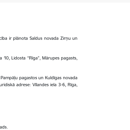
ecība ir plānota Saldus novada Zirņu un
ela 10, Lidosta “Rīga”, Mārupes pagasts,
un Pampāļu pagastos un Kuldīgas novada
idiskā adrese: Vīlandes iela 3-6, Rīga,
ads.