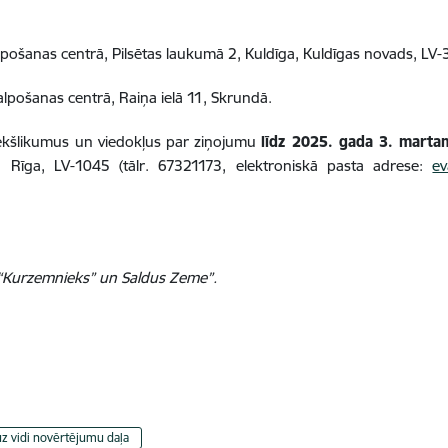
alpošanas centrā, Pilsētas laukumā 2, Kuldīga, Kuldīgas novads, LV
alpošanas centrā, Raiņa ielā 11, Skrundā.
ekšlikumus un viedokļus par ziņojumu
līdz 2025. gada 3. marta
, Rīga, LV-1045 (tālr. 67321173, elektroniskā pasta adrese:
ev
s “Kurzemnieks” un Saldus Zeme”.
z vidi novērtējumu daļa