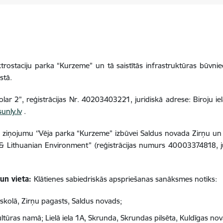
trostaciju parka “Kurzeme” un tā saistītās infrastruktūras būvni
stā.
olar 2”, reģistrācijas Nr. 40203403221, juridiskā adrese: Biroju i
unly.lv
.
a ziņojumu ‘’Vēja parka “Kurzeme” izbūvei Saldus novada Zirņu 
& Lithuanian Environment” (reģistrācijas numurs 40003374818, jur
 un vieta:
Klātienes sabiedriskās apspriešanas sanāksmes notiks:
skolā, Zirņu pagasts, Saldus novads;
tūras namā; Lielā iela 1A, Skrunda, Skrundas pilsēta, Kuldīgas nov