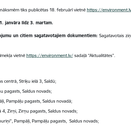
anāksmēm tiks publicētas 18. februārī vietnē
https://environment.l
. janvāra līdz 3. martam.
ziņojumu un citiem sagatavotajiem dokumentiem:
Sagatavotais zi
tīmekļa vietnē
https://environment.lv/
sadaļā “Aktualitātes”.
 centrā, Striķu ielā 3, Saldū;
rņu pagasts, Saldus novads;
ļi, Pampāļu pagasts, Saldus novadā;
ā 4, Zirņi, Zirņu pagasts, Saldus novads;
uriņi", Pampāļi, Pampāļu pagasts, Saldus novads;