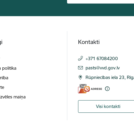
i
Kontakti
t
+371 67084200
E-pasts:
pasts@vvd.gov.lv
 politika
Rūpniecības iela 23, Rī
mība
te
izvēles maiņa
Visi kontakti