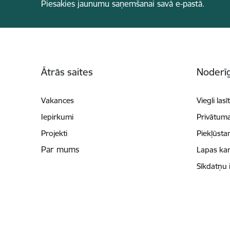
Piesakies jaunumu saņemšanai savā e-pastā.
Kājene
Ātrās saites
Noderīg
Vakances
Viegli lasī
Iepirkumi
Privātuma
Projekti
Piekļūsta
Par mums
Lapas kar
Sīkdatņu 