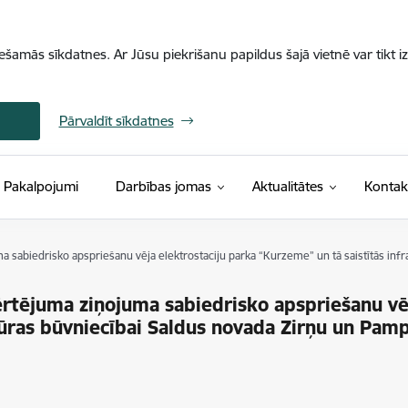
iešamās sīkdatnes. Ar Jūsu piekrišanu papildus šajā vietnē var tikt i
Pārvaldīt sīkdatnes
Pakalpojumi
Darbības jomas
Aktualitātes
Kontak
 sabiedrisko apspriešanu vēja elektrostaciju parka “Kurzeme” un tā saistītās in
rtējuma ziņojuma sabiedrisko apspriešanu vēj
tūras būvniecībai Saldus novada Zirņu un Pam