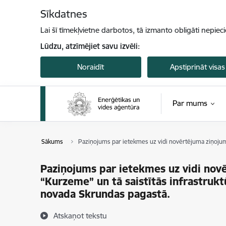
Pāriet uz lapas saturu
Sīkdatnes
Lai šī tīmekļvietne darbotos, tā izmanto obligāti nepiec
Lūdzu, atzīmējiet savu izvēli:
Noraidīt
Apstiprināt visas
Par mums
Sākums
Paziņojums par ietekmes uz vidi novērtējuma ziņojuma
Paziņojums par ietekmes uz vidi novē
“Kurzeme” un tā saistītās infrastruk
novada Skrundas pagastā.
Atskaņot tekstu