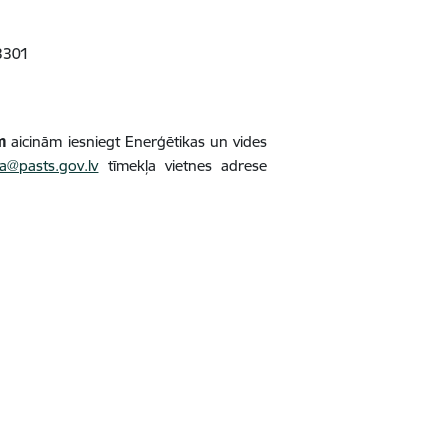
-3301
m
aicinām iesniegt Enerģētikas un vides
a@pasts.gov.lv
tīmekļa vietnes adrese