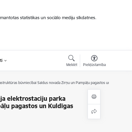
zmantotas statistikas un sociālo mediju sīkdatnes.
ti
Meklēt
Piekļūstamība
frastruktūras būvniecībai Saldus novada Zirņu un Pampāļu pagastos un Kuldīgas no
a elektrostaciju parka
pāļu pagastos un Kuldīgas