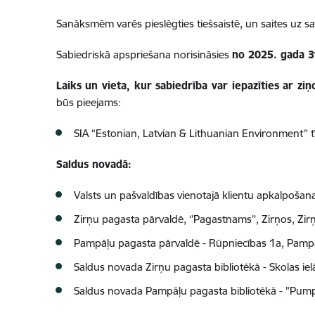
Sanāksmēm varēs pieslēgties tiešsaistē, un saites uz s
S
abiedriskā apspriešana norisināsies
no 2025. gada 31
Laiks un vieta, kur sabiedrība var iepazīties ar 
būs pieejams:
SIA “Estonian, Latvian & Lithuanian Environment” 
Saldus novadā:
Valsts un pašvaldības vienotajā klientu apkalpošanas
Zirņu pagasta pārvaldē, ‘’Pagastnams’’, Zirņos, Zi
Pampāļu pagasta pārvaldē - Rūpniecības 1a, Pampā
Saldus novada Zirņu pagasta bibliotēkā - Skolas iel
Saldus novada Pampāļu pagasta bibliotēkā - "Pump