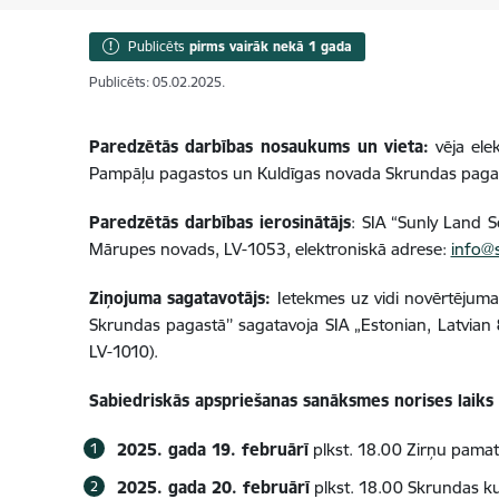
Publicēts
pirms vairāk nekā 1 gada
Publicēts: 05.02.2025.
Paredzētās darbības nosaukums un vieta:
vēja elek
Pampāļu pagastos un Kuldīgas novada Skrundas paga
Paredzētās darbības ierosinātājs
: SIA “Sunly Land S
Mārupes novads, LV-1053, elektroniskā adrese:
info@s
Ziņojuma sagatavotājs:
Ietekmes uz vidi novērtējum
Skrundas pagastā’’ sagatavoja SIA „Estonian, Latvian 
LV-1010).
Sabiedriskās apspriešanas sanāksmes norises laiks
2025. gada 19. februārī
plkst. 18.00 Zirņu pamat
2025. gada 20. februārī
plkst. 18.00
Skrundas kul