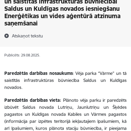
un saistītās infrastruktūras būvniecībai
Saldus un Kuldīgas novados iesniegšanu
Enerģētikas un vides aģentūrā atzinuma
saņemšanai
Atskaņot tekstu
Publicēts: 29.08.2025.
Paredzētās darbības nosaukums
: Vēja parka “Vārme” un tā
saistītās infrastruktūras būvniecība Saldus un Kuldīgas
novados.
Paredzētās darbības vieta:
Plānoto vēja parku ir paredzēts
izbūvēt Saldus novada Lutriņu, Jaunlutriņu un Šķēdes
pagastos un Kuldīgas novada Kabiles un Vārmes pagastos
(informācija par izpētes teritorijā iekļautajiem īpašumiem, kā
arī īpašumiem, kuros plānota staciju būvniecība, ir pieejama