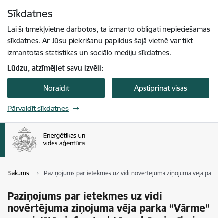
Pāriet uz lapas saturu
Sīkdatnes
Spied
lai meklētu
Enter
Lai šī tīmekļvietne darbotos, tā izmanto obligāti nepieciešamās
sīkdatnes. Ar Jūsu piekrišanu papildus šajā vietnē var tikt
izmantotas statistikas un sociālo mediju sīkdatnes.
Lūdzu, atzīmējiet savu izvēli:
Noraidīt
Apstiprināt visas
Pārvaldīt sīkdatnes
Sākums
Paziņojums par ietekmes uz vidi novērtējuma ziņojuma vēja parka
Paziņojums par ietekmes uz vidi
novērtējuma ziņojuma vēja parka “Vārme”