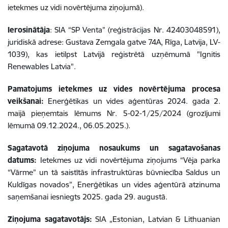
ietekmes uz vidi novērtējuma ziņojumā).
Ierosinātāja
: SIA “SP Venta” (reģistrācijas Nr. 42403048591),
juridiskā adrese: Gustava Zemgala gatve 74A, Rīga, Latvija, LV-
1039), kas ietilpst Latvijā reģistrētā uzņēmumā "Ignitis
Renewables Latvia".
Pamatojums ietekmes uz vides novērtējuma procesa
veikšanai:
Enerģētikas un vides aģentūras 2024. gada 2.
maijā pieņemtais lēmums Nr. 5-02-1/25/2024 (grozījumi
lēmumā 09.12.2024., 06.05.2025.).
Sagatavotā ziņojuma nosaukums un sagatavošanas
datums:
Ietekmes uz vidi novērtējuma ziņojums “Vēja parka
“Vārme” un tā saistītās infrastruktūras būvniecība Saldus un
Kuldīgas novados”, Enerģētikas un vides aģentūrā atzinuma
saņemšanai iesniegts 2025. gada 29. augustā.
Ziņojuma sagatavotājs:
SIA „Estonian, Latvian & Lithuanian