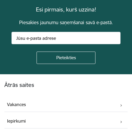
Esi pirmais, kurš uzzina!
Piesakies jaunumu saņemšanai savā e-pastā.
Kājene
Ātrās saites
Vakances
Iepirkumi