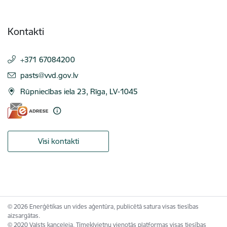
Kontakti
+371 67084200
E-pasts:
pasts@vvd.gov.lv
Rūpniecības iela 23, Rīga, LV-1045
Visi kontakti
© 2026 Enerģētikas un vides aģentūra, publicētā satura visas tiesības
aizsargātas.
© 2020 Valsts kanceleja, Tīmekļvietņu vienotās platformas visas tiesības