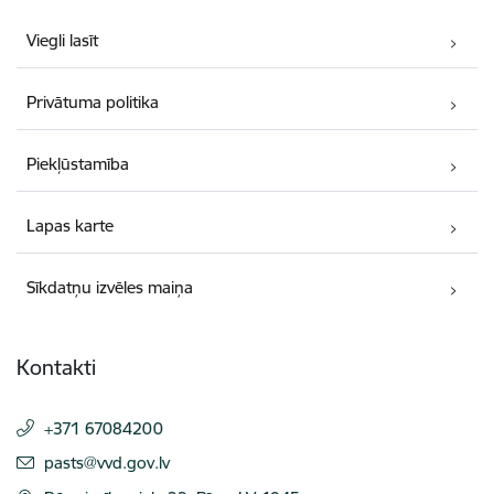
Viegli lasīt
Privātuma politika
Piekļūstamība
Lapas karte
Sīkdatņu izvēles maiņa
Kontakti
+371 67084200
E-pasts:
pasts@vvd.gov.lv