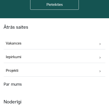
Kājene
Ātrās saites
Vakances
Iepirkumi
Projekti
Par mums
Noderīgi