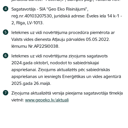
Sagatavotājs - SIA “Ģeo Eko Risinājumi”,
reģ.nr.40103207530,
juridiskā adrese: Ēveles iela 14 k-1 -
2, Rīga, LV-1013.
Ietekmes uz vidi novērtējuma procedūra piemērota ar
Valsts vides dienesta Atļauju pārvaldes 05.05.2022.
lēmumu Nr.AP22SI0038.
Ietekmes uz vidi novērtējuma ziņojums sagatavots
2024.gada oktobrī, nododot to sabiedriskajai
apspriešanai. Ziņojums aktualizēts pēc sabiedriskās
apspriešanas un iesniegts Enerģētikas un vides aģentūrā
2025.gada 26.maijā.
Ziņojuma aktualizētā versija pieejama sagatavotāja tīmekļa
vietnē:
www.geoeko.lv/aktuali