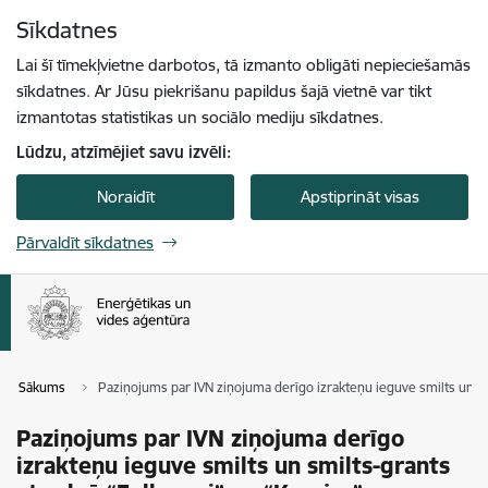
Pāriet uz lapas saturu
Sīkdatnes
Spied
lai meklētu
Enter
Lai šī tīmekļvietne darbotos, tā izmanto obligāti nepieciešamās
sīkdatnes. Ar Jūsu piekrišanu papildus šajā vietnē var tikt
izmantotas statistikas un sociālo mediju sīkdatnes.
Lūdzu, atzīmējiet savu izvēli:
Noraidīt
Apstiprināt visas
Pārvaldīt sīkdatnes
Sākums
Paziņojums par IVN ziņojuma derīgo izrakteņu ieguve smilts un s
Paziņojums par IVN ziņojuma derīgo
izrakteņu ieguve smilts un smilts-grants