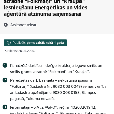
atradnē “Folkmaņi” un “Kraujas”
iesniegšanu Enerģētikas un vides
aģentūrā atzinuma saņemšanai
Atskaņot tekstu
Publicēts
pirms vairāk nekā 1 gada
Publicēts: 26.05.2025.
Paredzētā darbība – derīgo izrakteņu ieguve smilts un
smilts-grants atradnē “Folkmaņi” un “Kraujas”.
Paredzētās darbības vieta –
nekustamā īpašuma
“Folkmaņi” (kadastra Nr. 9080 003 0049) zemes vienība
ar kadastra apzīmējumu 9080 003 0158, Slampes
pagastā, Tukuma novadā.
Ierosinātājs –
SIA „Z AGRO”, reģ.nr.40203261942
,
juridiskā adrese: "Folkmaņi", Slampes pag., Tukuma nov.