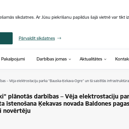
iešamās sīkdatnes. Ar Jūsu piekrišanu papildus šajā vietnē var tikt i
Pārvaldīt sīkdatnes
Pakalpojumi
Darbības jomas
Aktualitātes
Kontak
rbības – Vēja elektrostaciju parka “Bauska-Ķekava-Ogre” un tā saistītās infrastru
rki" plānotās darbības – Vēja elektrostaciju 
ekta īstenošana Ķekavas novada Baldones paga
i novērtēju