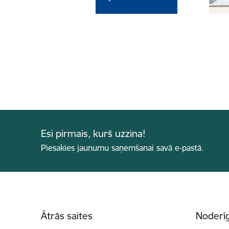
Esi pirmais, kurš uzzina!
Piesakies jaunumu saņemšanai savā e-pastā.
Kājene
Ātrās saites
Noderīg