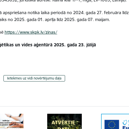
ā apspriešana notika laika periodā no 2024. gada 27. februāra lī
iks no 2025. gada 01. aprīļa līdz 2025. gada 07. maijam.
tnē
https://www.skpk.lv/zinas/
ētikas un vides aģentūrā 2025. gada 23. jūlijā
Ietekmes uz vidi novērtējumu daļa