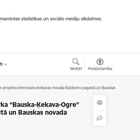
zmantotas statistikas un sociālo mediju sīkdatnes.
ti
Meklēt
Piekļūstamība
ktūras projekta īstenošana Ķekavas novada Baldones pagastā un Bauskas novada Vecu
parka “Bauska-Ķekava-Ogre”
stā un Bauskas novada