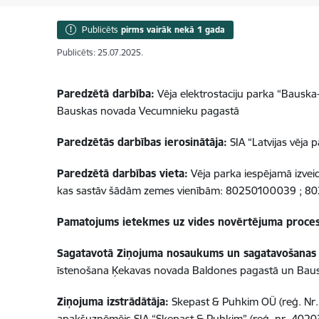
Publicēts
pirms vairāk nekā 1 gada
Publicēts: 25.07.2025.
Paredzētā darbība:
Vēja elektrostaciju parka “Bauska
Bauskas novada Vecumnieku pagastā
Paredzētās darbības ierosinātāja:
SIA “Latvijas vēja 
Paredzētā darbības vieta:
Vēja parka iespējamā izvei
kas sastāv šādām zemes vienībām: 80250100039 ;
Pamatojums ietekmes uz vides novērtējuma proces
Sagatavotā Ziņojuma nosaukums un sagatavošanas
īstenošana Ķekavas novada Baldones pagastā un Baus
Ziņojuma izstrādātāja:
Skepast & Puhkim OÜ (reģ. Nr. 
apakšuzņēmējs SIA “Skepast & Puhkim” (reģ. nr. 4020334