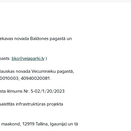
a Ķekavas novada Baldones pagastā un
pasts:
bko@vejaparki.lv
)
un Bauskas novada Vecumnieku pagastā,
940010003; 40940020081.
gusta lēmums Nr. 5-02/1/20/2023
aistītās infrastruktūras projekta
maakond, 12919 Tallina, Igaunija) un tā