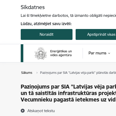
Pāriet uz lapas saturu
Sīkdatnes
Lai šī tīmekļvietne darbotos, tā izmanto obligāti nepiec
Lūdzu, atzīmējiet savu izvēli:
Noraidīt
Apstiprināt visas
Par mums
Sākums
Paziņojums par SIA "Latvijas vēja parki" plānotās da
Paziņojums par SIA "Latvijas vēja pa
un tā saistītās infrastruktūras proj
Vecumnieku pagastā ietekmes uz vid
Atskaņot tekstu