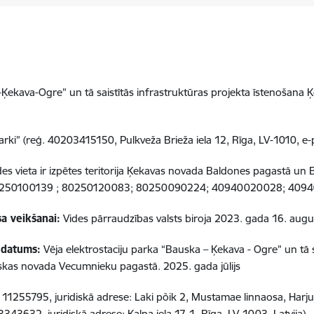
-Ķekava-Ogre” un tā saistītās infrastruktūras projekta īstenošan
parki” (reģ. 40203415150, Pulkveža Brieža iela 12, Rīga, LV-1010, e-
des vieta ir izpētes teritorija Ķekavas novada Baldones pagastā 
 80250100139 ; 80250120083; 80250090224; 40940020028; 40
a veikšanai:
Vides pārraudzības valsts biroja 2023. gada 16. au
 datums:
Vēja elektrostaciju parka “Bauska – Ķekava - Ogre” un tā s
kas novada Vecumnieku pagastā. 2025. gada jūlijs
11255795, juridiskā adrese: Laki põik 2, Mustamae linnaosa, Harju 
3632, juridiskā adrese: Kalna iela 17-1, Rīga, LV-1003, Latvija).