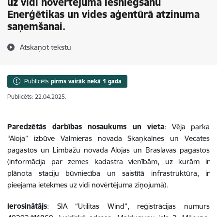
uz vidi novērtējuma iesniegšanu
Enerģētikas un vides aģentūrā atzinuma
saņemšanai.
Atskaņot tekstu
Publicēts
pirms vairāk nekā 1 gada
Publicēts: 22.04.2025.
Paredzētās darbības nosaukums un vieta
: Vēja parka
“Aloja” izbūve Valmieras novada Skaņkalnes un Vecates
pagastos un Limbažu novada Alojas un Braslavas pagastos
(informācija par zemes kadastra vienībām, uz kurām ir
plānota staciju būvniecība un saistītā infrastruktūra, ir
pieejama ietekmes uz vidi novērtējuma ziņojumā).
Ierosinātājs
: SIA “Utilitas Wind”, reģistrācijas numurs