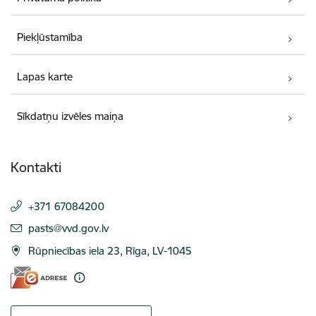
Piekļūstamība
Lapas karte
Sīkdatņu izvēles maiņa
Kontakti
+371 67084200
E-pasts:
pasts@vvd.gov.lv
Rūpniecības iela 23, Rīga, LV-1045