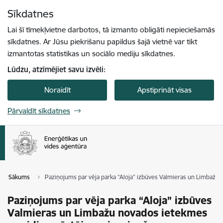
Pāriet uz lapas saturu
Sīkdatnes
Spied
lai meklētu
Enter
Lai šī tīmekļvietne darbotos, tā izmanto obligāti nepieciešamās
sīkdatnes. Ar Jūsu piekrišanu papildus šajā vietnē var tikt
izmantotas statistikas un sociālo mediju sīkdatnes.
Lūdzu, atzīmējiet savu izvēli:
Noraidīt
Apstiprināt visas
Pārvaldīt sīkdatnes
Sākums
Paziņojums par vēja parka “Aloja” izbūves Valmieras un Limbažu
Paziņojums par vēja parka “Aloja” izbūves
Valmieras un Limbažu novados ietekmes