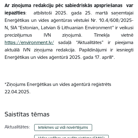
Ar ziņojuma redakciju pēc sabiedriskās apspriešanas var
iepazīties
: atbilstoši 2025. gada 25. martā saņemtajai
Enerģētikas un vides aģentūras vēstulei Nr. 10.4/608/2025-
N, SIA “Estonian, Latvian & Lithuanian Environment” ir veikusi
precizējumus IVN ziņojumā. Tīmekļa vietnē
https://environment.lv/
sadaļā “Aktualitātes” ir pieejama
aktuālā IVN ziņojuma redakcija. Papildinājumi ir iesniegti
Enerģētikas un vides aģentūrā 2025. gada 17. aprīlī*.
*Ziņojums Enerģētikas un vides aģentūrā reģistrēts
22.04.2025.
Saistītas tēmas
Aktualitātes:
Ietekmes uz vidi novērtējums