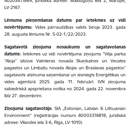
40203411869, juridiskā adrese: Malduguņu iela 2, Mārupe,
LV-2167.
Lēmuma pieņemšanas datums par ietekmes uz vidi
novērtējumu:
Vides pārraudzības valsts biroja 2023. gada
28. augusta lēmums Nr. 5-02-1/22/2023.
Sagatavotā ziņojuma nosaukums un sagatavošanas
datums:
Ietekmes uz vidi novērtējuma ziņojums “Vēja parka
“Aloja” izbūve Valmieras novada Skaņkalnes un Vecates
pagastos un Limbažu novada Alojas un Braslavas pagastos’’
sagatavots atzinuma saņemšanai un iesniegts Enerģētikas un
vides aģentūrā 2025. gada 11. februārī. IVN ziņojuma
sabiedriskā apspriešana notika no 2024. gada 22. novembra
līdz 27. decembrim.
Ziņojuma sagatavotājs:
SIA „Estonian, Latvian & Lithuanian
Environment” (reģistrācijas numurs 40003374818, juridiskā
adrese: Vīlandes iela 3-6, Rīga, LV-1010).