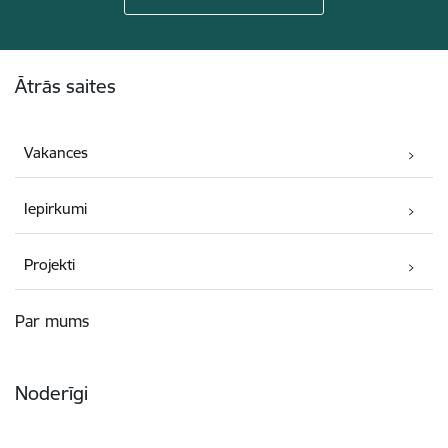
Kājene
Ātrās saites
Vakances
Iepirkumi
Projekti
Par mums
Noderīgi