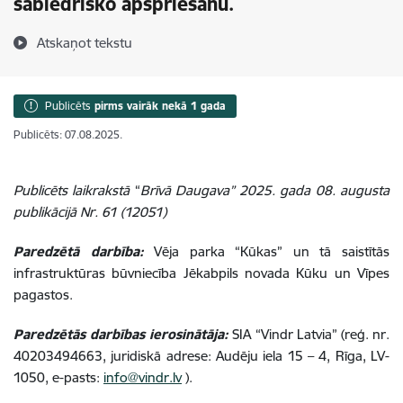
sabiedrisko apspriešanu.
Atskaņot tekstu
Publicēts
pirms vairāk nekā 1 gada
Publicēts: 07.08.2025.
Publicēts laikrakstā
“
Brīvā Daugava” 2025. gada 08. augusta
publikācijā Nr. 61 (12051)
Paredzētā darbība:
Vēja parka “Kūkas” un tā saistītās
infrastruktūras būvniecība Jēkabpils novada Kūku un Vīpes
pagastos.
Paredzētās darbības ierosinātāja:
SIA “Vindr Latvia” (reģ. nr.
40203494663
,
juridiskā adrese:
Audēju iela 15 – 4, Rīga, LV-
1050
,
e-pasts:
info@vindr.lv
).