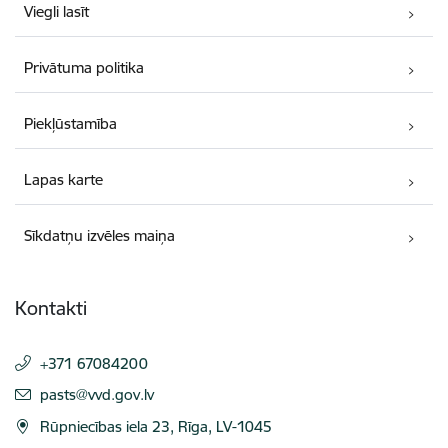
Viegli lasīt
Privātuma politika
Piekļūstamība
Lapas karte
Sīkdatņu izvēles maiņa
Kontakti
+371 67084200
E-pasts:
pasts@vvd.gov.lv
Rūpniecības iela 23, Rīga, LV-1045