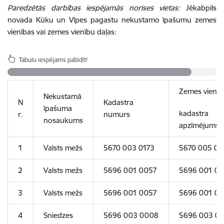
Paredzētās darbības iespējamās norises vietas:
Jēkabpils
novada Kūku un Vīpes pagastu nekustamo īpašumu zemes
vienības vai zemes vienību daļas:
Tabulu iespējams pabīdīt!
Zemes vienīb
Nekustamā
N
Kadastra
īpašuma
kadastra
r.
numurs
nosaukums
apzīmējums
1
Valsts mežs
5670 003 0173
5670 005 01
2
Valsts mežs
5696 001 0057
5696 001 0
3
Valsts mežs
5696 001 0057
5696 001 0
4
Sniedzes
5696 003 0008
5696
003
0