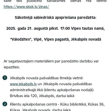
saite tiks publicēta sanāksmes dienas rītā vietnē:
https://www.skpk.lv/zinas/
Sākotnējā sabiedriskā apspriešana paredzēta:
2025. gada 21. augustā plkst. 17:00 Vīpes tautas namā,
“Vālodzītes”, Vīpē, Vīpes pagastā, Jēkabpils novadā
Ar sagatavotajiem materiāliem par paredzēto darbību var
iepazīties:
Jēkabpils novada pašvaldības tīmekļa vietnē:
www.jekabpils.lv
un Jēkabpils novada pašvaldības
administratīvajā ēkā (klientu apkalpošanas nodaļā)
Brīvības iela 120, Jēkabpils, darba laikā
Klientu apkalpošanas centrā - Kūku bibliotēkā, Kūkas 36,
Kūkas, Jēkabpils novads, darba laikā