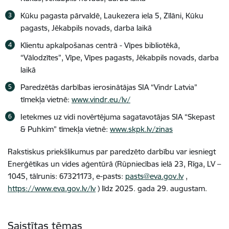
Kūku pagasta pārvaldē, Laukezera iela 5, Zīlāni, Kūku
pagasts, Jēkabpils novads, darba laikā
Klientu apkalpošanas centrā - Vīpes bibliotēkā,
“Vālodzītes”, Vīpe, Vīpes pagasts, Jēkabpils novads, darba
laikā
Paredzētās darbības ierosinātājas SIA “Vindr Latvia”
tīmekļa vietnē:
www.vindr.eu/lv/
Ietekmes uz vidi novērtējuma sagatavotājas SIA “Skepast
& Puhkim” tīmekļa vietnē:
www.skpk.lv/zinas
Rakstiskus priekšlikumus par paredzēto darbību var iesniegt
Enerģētikas un vides aģentūrā
(Rūpniecības ielā 23, Rīga, LV –
1045, tālrunis: 67321173, e-pasts:
pasts@eva.gov.lv
,
https://www.eva.gov.lv/lv
) līdz 2025. gada 29. augustam.
Saistītas tēmas