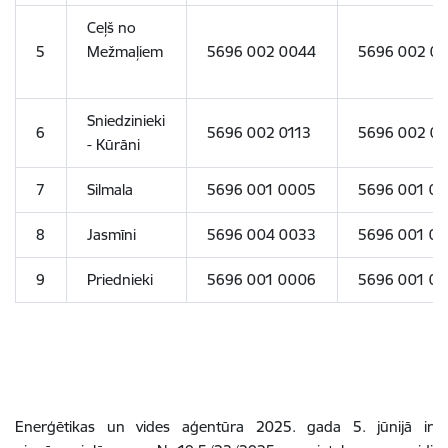
Ceļš no
5
Mežmaļiem
5696 002 0044
5696
002
00
Sniedzinieki
6
5696 002 0113
5696
002
01
- Kūrāni
7
Silmala
5696 001 0005
5696
001
00
8
Jasmīni
5696 004 0033
5696
001
00
9
Priednieki
5696 001 0006
5696
001
00
Enerģētikas un vides aģentūra 2025. gada 5. jūnijā ir