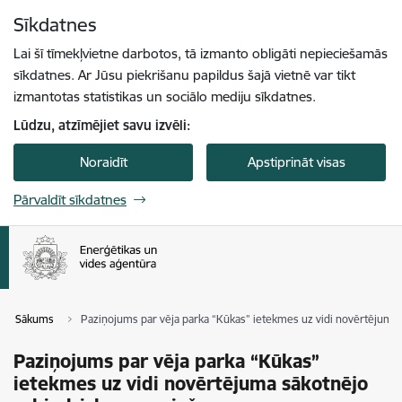
Pāriet uz lapas saturu
Sīkdatnes
Spied
lai meklētu
Enter
Lai šī tīmekļvietne darbotos, tā izmanto obligāti nepieciešamās
sīkdatnes. Ar Jūsu piekrišanu papildus šajā vietnē var tikt
izmantotas statistikas un sociālo mediju sīkdatnes.
Lūdzu, atzīmējiet savu izvēli:
Noraidīt
Apstiprināt visas
Pārvaldīt sīkdatnes
Sākums
Paziņojums par vēja parka “Kūkas” ietekmes uz vidi novērtējuma 
Paziņojums par vēja parka “Kūkas”
ietekmes uz vidi novērtējuma sākotnējo