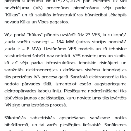
pieņēmusi lēmumu Nr.10.5/23/2025 par ietekmes uz vidi
novērtējuma (IVN) procedūras piemērošanu vēja parka
“Kūkas” un tā saistītās infrastruktūras būvniecībai Jēkabpils
novada Kūku un Vīpes pagastos.
Vēja parkā “Kūkas”
plānots uzstādīt līdz 23 VES,
kuru kopējā
jauda varētu sasniegt ~ 184 MW (katras stacijas nominālā
jauda ir ~ 8 MW).
Uzstādāmo VES modelis un tā tehniskie
raksturlielumi šobrīd nav noteikti. VES novietojums un skaits,
kā arī vēja parka infrastruktūras tehniskie risinājumi un
saražotās elektroenerģijas uzkrāšanas sistēmu tehnoloģijas
tiks precizētas IVN procesa gaitā. Saražotā elektroenerģija tiks
nodota pārvades tīklā, izmantojot esošo augstsprieguma
elektropārvades kabeļu līniju. Pieslēguma nodrošināšanai tiks
izbūvētas jaunas apakšstacijas, kuru novietojums tiks izvērtēts
IVN ziņojuma izstrādes procesā.
Sākotnējās sabiedriskās apspriešanas sanāksme notiks
hibrīdformā, un tai varēs pieslēgties tiešsaistē. Sanāksmes