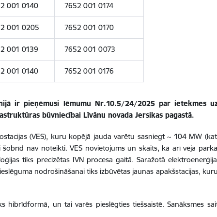
2 001 0140
7652 001 0174
2 001 0205
7652 001 0170
2 001 0139
7652 001 0073
2 001 0140
7652 001 0176
nijā ir pieņēmusi lēmumu Nr.10.5/24/2025 par ietekmes uz
frastruktūras būvniecībai Līvānu novada Jersikas pagastā.
rostacijas (VES),
kuru kopējā jauda varētu sasniegt ~ 104 MW (katr
šobrīd nav noteikti. VES novietojums un skaits, kā arī vēja parka 
ģijas tiks precizētas IVN procesa gaitā. Saražotā elektroenerģija
eslēguma nodrošināšanai tiks izbūvētas jaunas apakšstacijas, kuru
 hibrīdformā, un tai varēs pieslēgties tiešsaistē. Sanāksmes sai