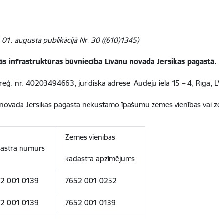
 01. augusta publikācijā Nr. 30 ((610)1345)
ītās infrastruktūras būvniecība Līvānu novada Jersikas pagastā.
(reģ. nr.
40203494663
,
juridiskā adrese:
Audēju iela 15 – 4, Rīga, 
novada Jersikas pagasta nekustamo īpašumu zemes vienības vai ze
Zemes vienības
astra numurs
kadastra apzīmējums
2 001 0139
7652 001 0252
2 001 0139
7652 001 0139