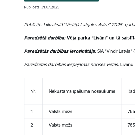
Publicēts: 31.07.2025.
Publicēts laikrakstā
“
Vietējā Latgales Avīze” 2025. gada
Paredzētā darbība:
Vēja parka “Līvāni” un tā saist
Paredzētās darbības ierosinātāja:
SIA “Vindr Latvia” 
Paredzētās darbības iespējamās norises vietas:
Līvānu
Nr.
Nekustamā īpašuma nosaukums
Kad
1
Valsts mežs
765
2
Valsts mežs
765