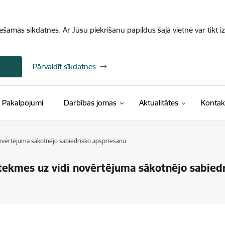
iešamās sīkdatnes. Ar Jūsu piekrišanu papildus šajā vietnē var tikt i
Pārvaldīt sīkdatnes
Pakalpojumi
Darbības jomas
Aktualitātes
Kontak
novērtējuma sākotnējo sabiedrisko apspriešanu
etekmes uz vidi novērtējuma sākotnējo sabied