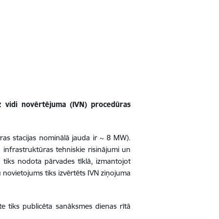
 vidi novērtējuma (IVN) procedūras
as stacijas nominālā jauda ir ~ 8 MW).
infrastruktūras tehniskie risinājumi un
 tiks nodota pārvades tīklā, izmantojot
 novietojums tiks izvērtēts IVN ziņojuma
te tiks publicēta sanāksmes dienas rītā