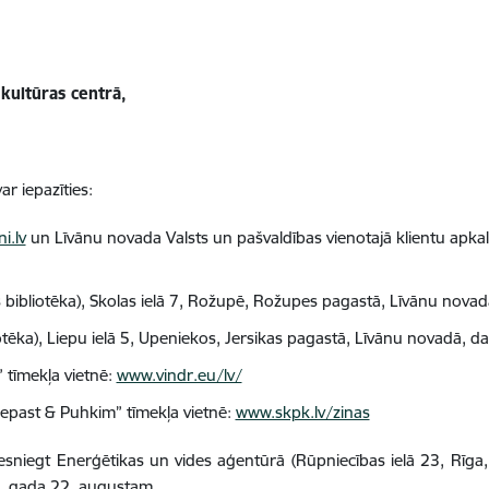
kultūras centrā,
r iepazīties:
i.lv
un Līvānu novada
Valsts un pašvaldības vienotajā klientu apka
bliotēka), Skolas ielā 7, Rožupē, Rožupes pagastā, Līvānu novadā
ēka), Liepu ielā 5, Upeniekos, Jersikas pagastā, Līvānu novadā, da
” tīmekļa vietnē:
www.vindr.eu/lv/
kepast & Puhkim” tīmekļa vietnē:
www.skpk.lv/zinas
iesniegt
Enerģētikas un vides aģentūrā
(Rūpniecības ielā 23, Rīga,
5. gada 22. augustam.