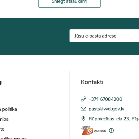
Sniegt atsauksmi
i
Kontakti
t
+371 67084200
E-pasts:
pasts@vvd.gov.lv
 politika
Rūpniecības iela 23, Rī
mība
te
izvēles maiņa