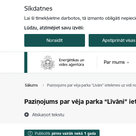
Pāriet uz lapas saturu
Sīkdatnes
Lai šī tīmekļvietne darbotos, tā izmanto obligāti nepiec
Lūdzu, atzīmējiet savu izvēli:
Noraidīt
Apstiprināt visas
Par mums
Sākums
Paziņojums par vēja parka “Līvāni” ietekmes uz vidi 
Paziņojums par vēja parka “Līvāni” i
Atskaņot tekstu
Publicēts
pirms vairāk nekā 1 gada