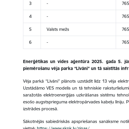
3
-
765
4
-
765
5
Valsts mežs
765
6
-
765
Enerģētikas un vides aģentūra 2025. gada 5. jū
piemērošanu v
ēja parka “Līvāni” un tā saistītās in
Vēja parkā “Līvāni”
plānots uzstādīt līdz 13 vēja elekt
Uzstādāmo VES modelis un tā tehniskie raksturlielumi 
saražotās elektroenerģijas uzkrāšanas sistēmu tehnolo
esošo augstsprieguma elektropārvades kabeļu līniju. Pi
izstrādes procesā.
Sākotnējās sabiedriskās apspriešanas sanāksme notiks
vietnē:
https://www.skpk.lv/zinas/