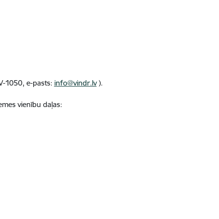
LV-1050
,
e-pasts:
info@vindr.lv
).
mes vienību daļas: