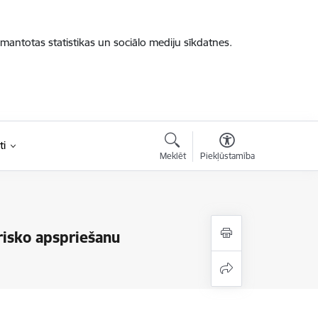
zmantotas statistikas un sociālo mediju sīkdatnes.
ti
Meklēt
Piekļūstamība
risko apspriešanu