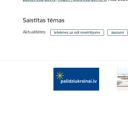
Saistītas tēmas
Aktualitātes:
Ietekmes uz vidi novērtējums
Jaunumi