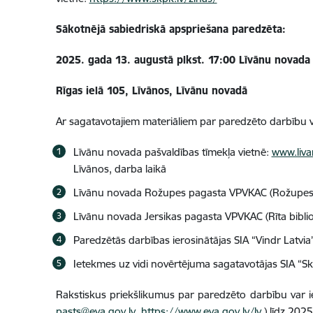
Sākotnējā sabiedriskā apspriešana paredzēta:
2025. gada 13. augustā plkst. 17:00 Līvānu novada 
Rīgas ielā 105, Līvānos, Līvānu novadā
Ar sagatavotajiem materiāliem par paredzēto darbību va
Līvānu novada pašvaldības tīmekļa vietnē:
www.livan
Līvānos
, darba laikā
Līvānu novada Rožupes pagasta VPVKAC (Rožupes bi
Līvānu novada Jersikas pagasta VPVKAC (Rīta bibliot
Paredzētās darbības ierosinātājas SIA “Vindr Latvia
Ietekmes uz vidi novērtējuma sagatavotājas SIA “S
Rakstiskus priekšlikumus par paredzēto darbību var 
pasts@eva.gov.lv
,
https://www.eva.gov.lv/lv
) līdz 202