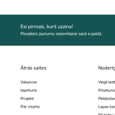
Esi pirmais, kurš uzzina!
Piesakies jaunumu saņemšanai savā e-pastā.
Kājene
Ātrās saites
Noderīg
Vakances
Viegli lasī
Iepirkumi
Privātuma
Projekti
Piekļūsta
Par mums
Lapas kar
Sīkdatņu 