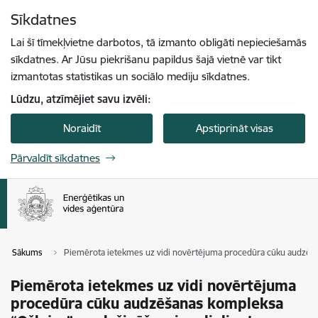
Pāriet uz lapas saturu
Sīkdatnes
Spied
lai meklētu
Enter
Lai šī tīmekļvietne darbotos, tā izmanto obligāti nepieciešamās
sīkdatnes. Ar Jūsu piekrišanu papildus šajā vietnē var tikt
izmantotas statistikas un sociālo mediju sīkdatnes.
Lūdzu, atzīmējiet savu izvēli:
Noraidīt
Apstiprināt visas
Pārvaldīt sīkdatnes
Sākums
Piemērota ietekmes uz vidi novērtējuma procedūra cūku audzēšana
Piemērota ietekmes uz vidi novērtējuma
procedūra cūku audzēšanas kompleksa