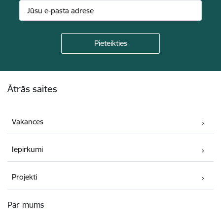
Kājene
Ātrās saites
Vakances
Iepirkumi
Projekti
Par mums