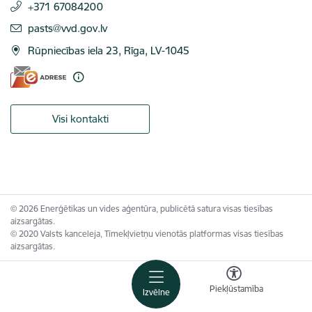
+371 67084200
E-pasts:
pasts@vvd.gov.lv
Rūpniecības iela 23, Rīga, LV-1045
Visi kontakti
© 2026 Enerģētikas un vides aģentūra, publicētā satura visas tiesības
aizsargātas.
© 2020 Valsts kanceleja, Tīmekļvietņu vienotās platformas visas tiesības
aizsargātas.
Piekļūstamība
Izvēlne