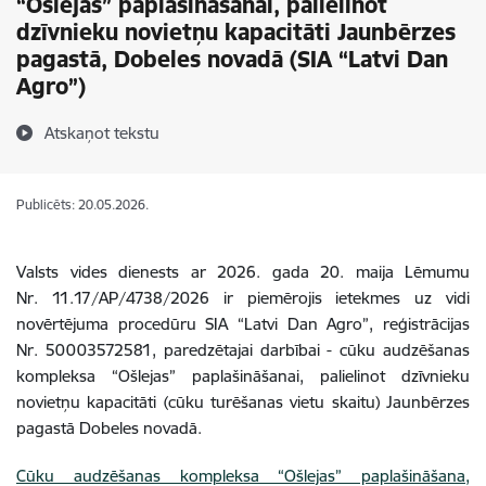
“Ošlejas” paplašināšanai, palielinot
dzīvnieku novietņu kapacitāti Jaunbērzes
pagastā, Dobeles novadā (SIA “Latvi Dan
Agro”)
Atskaņot tekstu
Publicēts: 20.05.2026.
Valsts vides dienests ar 2026. gada 20. maija
Lēmumu
Nr. 11.17/AP/4738/2026
ir piemērojis ietekmes uz vidi
novērtējuma procedūru SIA “
Latvi Dan Agro
”, reģistrācijas
Nr.
50003572581
, paredzētajai darbībai - c
ūku audzēšanas
kompleksa “Ošlejas” paplašināšanai, palielinot dzīvnieku
novietņu kapacitāti (cūku turēšanas vietu skaitu) Jaunbērzes
pagastā Dobeles novadā.
Cūku audzēšanas kompleksa “Ošlejas” paplašināšana,