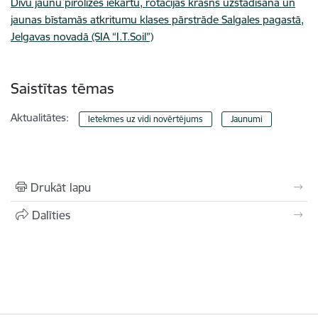
Divu jaunu pirolīzes iekārtu, rotācijas krāsns uzstādīšana un
jaunas bīstamās atkritumu klases pārstrāde Salgales pagastā,
Jelgavas novadā (SIA “I.T.Soil”)
Saistītas tēmas
Aktualitātes:
Ietekmes uz vidi novērtējums
Jaunumi
Drukāt lapu
Dalīties