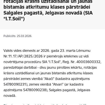
rotācijas krāsns uzstādīšanai un jaunas
bīstamās atkritumu klases pārstrādei
Salgales pagastā, Jelgavas novadā (SIA
“I.T.Soil”)
Publicēts: 25.03.2026.
Valsts vides dienests ar 2026. gada 23. marta
Lēmumu
Nr.11.17/AP/2825/2026 ir piemērojis ietekmes uz vidi
novērtējuma procedūru
SIA “
I.T.Soil
”, Reģ. Nr.
40003600332,
paredzētajai darbībai - d
ivu jaunu pirolīzes iekārtu, rotācijas
krāsns uzstādīšanai un jaunas bīstamās atkritumu klases
pārstrādei zemes vienībā “Akači” (kadastra apzīmējums
54780090231
), zemes vienībā
“Atvari” (ar kadastra
apzīmējums 54780090238), Salgales pagastā, Jelgavas
novadā.