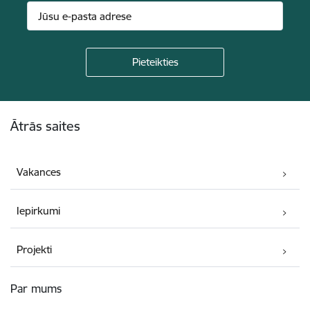
Kājene
Ātrās saites
Vakances
Iepirkumi
Projekti
Par mums