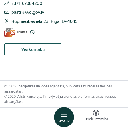
+371 67084200
E-pasts:
pasts@vvd.gov.lv
Rūpniecības iela 23, Rīga, LV-1045
Visi kontakti
© 2026 Enerģētikas un vides aģentūra, publicētā satura visas tiesības
aizsargātas.
© 2020 Valsts kanceleja, Tīmekļvietņu vienotās platformas visas tiesības
aizsargātas.
Piekļūstamība
Izvēlne