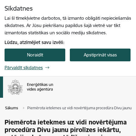
Pāriet uz lapas saturu
Sīkdatnes
Spied
lai meklētu
Enter
Lai šī tīmekļvietne darbotos, tā izmanto obligāti nepieciešamās
sīkdatnes. Ar Jūsu piekrišanu papildus šajā vietnē var tikt
izmantotas statistikas un sociālo mediju sīkdatnes.
Lūdzu, atzīmējiet savu izvēli:
Noraidīt
Apstiprināt visas
Pārvaldīt sīkdatnes
Sākums
Piemērota ietekmes uz vidi novērtējuma procedūra Divu jaunu pirolī
Piemērota ietekmes uz vidi novērtējuma
procedūra Divu jaunu pirolīzes iekārtu,