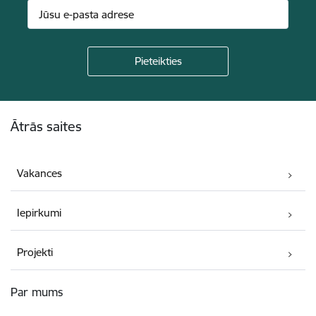
Kājene
Ātrās saites
Vakances
Iepirkumi
Projekti
Par mums