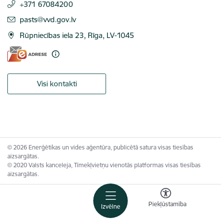
+371 67084200
E-pasts:
pasts@vvd.gov.lv
Rūpniecības iela 23, Rīga, LV-1045
Visi kontakti
© 2026 Enerģētikas un vides aģentūra, publicētā satura visas tiesības
aizsargātas.
© 2020 Valsts kanceleja, Tīmekļvietņu vienotās platformas visas tiesības
aizsargātas.
Piekļūstamība
Izvēlne