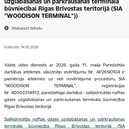
uzglabāšanas un pārkraušanas termināla
būvniecībai Rīgas Brīvostas teritorijā (SIA
"WOODISON TERMINAL"))
Atskaņot tekstu
Publicēts: 14.05.2026.
Valsts vides dienests ar 2026. gada 11. maija
Paredzētās
darbības ietekmes sākotnējo izvērtējumu
Nr. AP26SI0104
ir
piemērojis ietekmes uz vidi novērtējuma procedūru SIA
“WOODISON TERMINAL”, reģistrācijas
Nr. 40003314912
, paredzētajai darbībai - s
ašķidrinātās naftas
gāzes uzglabāšanas un pārkraušanas termināla būvniecībai
Rīgas Brīvostas teritorijā.
Sašķidrinātās naftas gāzes uzglabāšanas un pārkraušanas
termināla būvniecība Rīgas Brīvostas teritorijā (SIA