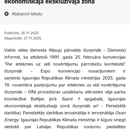
ekonomiskajā ekskluzīvajā zonā
Atskaņot tekstu
Publicēts: 26.11.2025.
Atjaunināts: 27.11.2025.
Valsts vides dienesta Atļauju pārvalde (turpmāk – Dienests)
informē, ka
atbilstoši 1991. gada 25. februāra konvencijas
“Par ietekmes uz vidi novērtējumu pārrobežu kontekstā”
(turpmāk – Espo konvencija) nosacījumiem
ir
saņēmis
Igaunijas Republikas Klimata ministrijas 2025. gada
19. novembra
paziņojum
u
par ietekmes uz vidi novērtējuma
(turpmāk – IVN) procedūras uzsākšanu atkrastes vēja parka
būvniecībai Baltijas jūrā
Saare 1
apgabalā, Igaunijas
ekonomiskajā ekskluzīvajā zonā (turpmāk
arī
– Paredzētā
darbība). Paredzētās darbības ierosinātājs ir
ierosinātāja
Oxan
Energy
.
Igaunijas Republikas Klimata ministrija ir lūgusi
sniegt
viedokli par Latvijas Republikas nodomu piedalīties