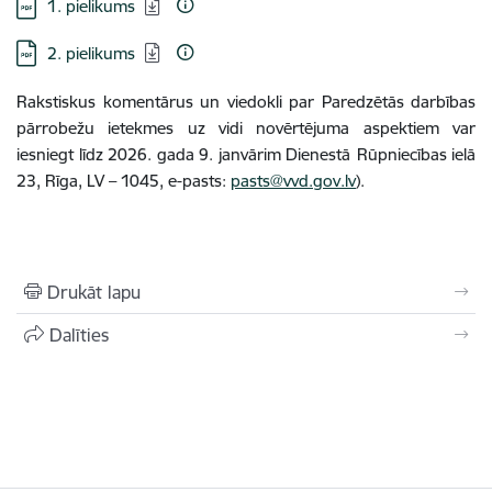
Lejupielādēt:
1. pielikums
Lejupielādēt:
2. pielikums
Rakstiskus komentārus un viedokli par Paredzētās darbības
pārrobežu ietekmes uz vidi novērtējuma aspektiem var
iesniegt līdz 2026. gada 9. janvārim Dienestā
Rūpniecības ielā
23, Rīga, LV – 1045, e-pasts:
pasts@vvd.gov.lv
).
Drukāt lapu
Dalīties