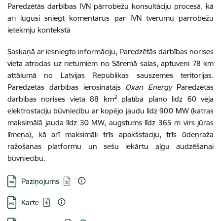
Paredzētās darbības IVN pārrobežu konsultāciju procesā, kā
arī lūgusi sniegt komentārus par IVN tvērumu pārrobežu
ietekmju kontekstā
Saskaņā ar iesniegto informāciju, Paredzētās darbības norises
vieta atrodas uz rietumiem no Sāremā salas, aptuveni 78 km
attālumā no Latvijas Republikas sauszemes teritorijas.
Paredzētās darbības ierosinātājs
Oxan Energy
Paredzētās
2
darbības norises vietā 88 km
platībā plāno līdz 60 vēja
elektrostaciju būvniecību ar kopējo jaudu līdz 900 MW (katras
maksimālā jauda līdz 30 MW, augstums līdz 365 m virs jūras
līmeņa), kā arī maksimāli trīs apakšstaciju, trīs ūdeņraža
ražošanas platformu un sešu iekārtu aļģu audzēšanai
būvniecību.
Lejupielādēt:
Paziņojums
Lejupielādēt:
Karte