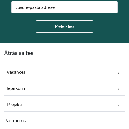
Kājene
Ātrās saites
Vakances
Iepirkumi
Projekti
Par mums