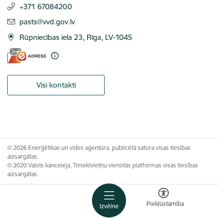
+371 67084200
E-pasts:
pasts@vvd.gov.lv
Rūpniecības iela 23, Rīga, LV-1045
Visi kontakti
© 2026 Enerģētikas un vides aģentūra, publicētā satura visas tiesības
aizsargātas.
© 2020 Valsts kanceleja, Tīmekļvietņu vienotās platformas visas tiesības
aizsargātas.
Piekļūstamība
Izvēlne