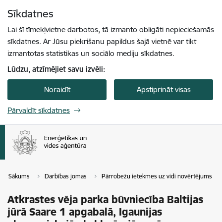
Pāriet uz lapas saturu
Sīkdatnes
Spied
lai meklētu
Enter
Lai šī tīmekļvietne darbotos, tā izmanto obligāti nepieciešamās
sīkdatnes. Ar Jūsu piekrišanu papildus šajā vietnē var tikt
izmantotas statistikas un sociālo mediju sīkdatnes.
Lūdzu, atzīmējiet savu izvēli:
Noraidīt
Apstiprināt visas
Pārvaldīt sīkdatnes
Sākums
Darbības jomas
Pārrobežu ietekmes uz vidi novērtējums
Atkrastes vēja parka būvniecība Baltijas
jūrā Saare 1 apgabalā, Igaunijas