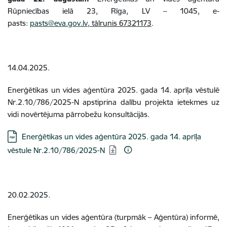
Rūpniecības ielā 23, Rīga, LV – 1045, e-
pasts:
pasts@eva.gov.lv
,
tālrunis 67321173
.
14.04.2025.
Enerģētikas un vides aģentūra 2025. gada 14. aprīļa vēstulē
Nr.2.10/786/2025-N apstiprina dalību projekta ietekmes uz
vidi novērtējuma pārrobežu konsultācijās.
Lejupielādēt:
Enerģētikas un vides aģentūra 2025. gada 14. aprīļa
vēstule Nr.2.10/786/2025-N
20.02.2025.
Enerģētikas un vides aģentūra (turpmāk – Aģentūra) informē,