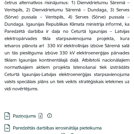
četrus alternatīvos risinājumus: 1) Dienvidrietumu Sāremā –
Ventspils, 2) Dienvidrietumu Sāremā – Dundaga, 3) Serves
(Sõrve) pussala – Ventspils, 4) Serves (Sõrve) pussala –
Dundaga. Igaunijas Republikas Klimata ministrija informē, ka
Paredzētā darbība ir daļa no Ceturtā Igaunijas – Latvijas
elektropārvades tīkla starpsavienojuma projekta, kura
ietvaros plānota arī 330 kV elektrolīnijas izbūve Sāremā salā
un tās pieslēguma izbūve 330 kV elektroenerģijas pārvades
tīklam Igaunijas kontinentālajā daļā.
A
tbilstoši nacionālajiem
normatīvajiem aktiem projekta īstenošanai tiek izstrādāts
Ceturtā Igaunijas-Latvijas elektroenerģijas starpsavienojuma
valsts speciālais plāns un tiek veikts stratēģiskais ietekmes uz
vidi novērtējums.
Lejupielādēt:
Paziņojums
Lejupielādēt:
Paredzētās darbības ierosinātāja pieteikuma