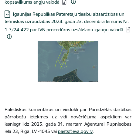
kopsavilkums angļu valodā
Lejupielādēt:
Igaunijas Republikas Patērētāju tiesību aizsardzības un
tehniskās uzraudzības 2024. gada 23. decembra lēmums Nr.
1-7/24-422 par IVN procedūras uzsākšanu igauņu valodā
Rakstiskus komentārus un viedokli par Paredzētās darbības
pārrobežu ietekmes uz vidi novērtējuma aspektiem var
iesniegt līdz 2025. gada 31. martam Aģentūrai Rūpniecības
ielā 23, Rīga, LV -1045 vai
pasts@eva.gov.lv
.