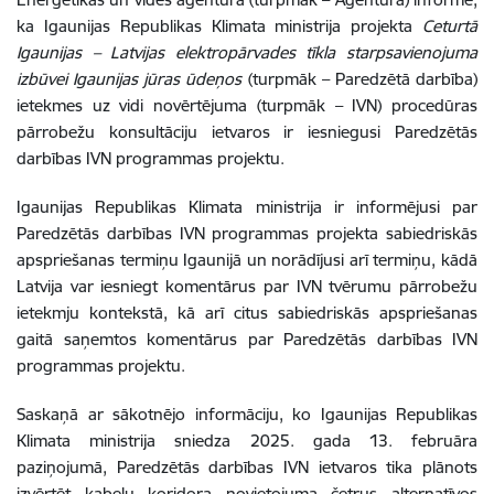
ka
Igaunijas Republikas Klimata ministrija projekta
Ceturtā
Igaunijas – Latvijas elektropārvades tīkla starpsavienojuma
izbūvei Igaunijas jūras ūdeņos
(turpmāk – Paredzētā darbība)
ietekmes uz vidi novērtējuma (turpmāk – IVN) procedūras
pārrobežu konsultāciju ietvaros ir iesniegusi Paredzētās
darbības IVN programmas projektu.
Igaunijas Republikas Klimata ministrija ir informējusi par
Paredzētās darbības IVN programmas projekta sabiedriskās
apspriešanas termiņu Igaunijā un norādījusi arī termiņu, kādā
Latvija var iesniegt komentārus par IVN tvērumu pārrobežu
ietekmju kontekstā, kā arī citus sabiedriskās apspriešanas
gaitā saņemtos komentārus par Paredzētās darbības IVN
programmas projektu.
Saskaņā ar sākotnējo informāciju, ko Igaunijas Republikas
Klimata ministrija sniedza 2025. gada 13. februāra
paziņojumā
, Paredzētās darbības
IVN ietvaros tika plānots
izvērtēt kabeļu koridora novietojuma četrus alternatīvos