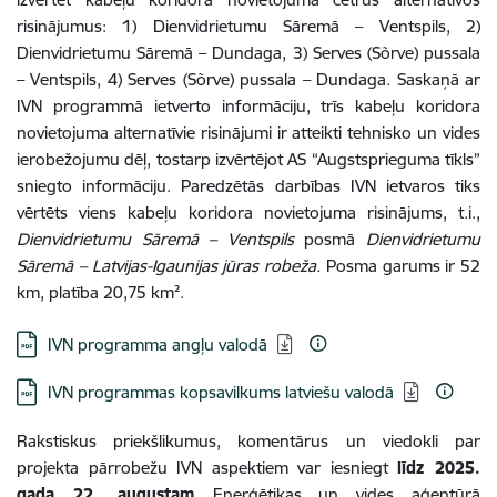
risinājumus: 1) Dienvidrietumu Sāremā – Ventspils, 2)
Dienvidrietumu Sāremā – Dundaga, 3) Serves (Sõrve) pussala
– Ventspils, 4) Serves (Sõrve) pussala – Dundaga.
Saskaņā ar
IVN programmā ietverto informāciju, trīs
kabeļu koridora
novietojuma alternatīvie risinājumi ir
atteikti tehnisko un vides
ierobežojumu dēļ, tostarp izvērtējot AS “Augstsprieguma tīkls”
sniegto informāciju. Paredzētās darbības
IVN ietvaros tiks
vērtēts viens kabeļu koridora novietojuma risinājums, t.i.,
Dienvidrietumu Sāremā – Ventspils
posmā
Dienvidrietumu
Sāremā – Latvijas-Igaunijas jūras robeža.
Posma garums ir 52
km, platība 20,75 km².
Lejupielādēt:
IVN programma angļu valodā
Lejupielādēt:
IVN programmas kopsavilkums latviešu valodā
Rakstiskus priekšlikumus, komentārus un viedokli par
projekta pārrobežu IVN aspektiem var iesniegt
līdz 2025.
gada 22. augustam
Enerģētikas un vides aģentūrā