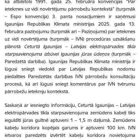
ka
atbilstoši 1991. gada 25. februāra konvencijas “Par
ietekmes uz vidi novērtējumu pārrobežu kontekstā” (turpmāk
– Espo konvencija) 3. panta nosacījumiem
ir saņēmusi
Igaunijas Republikas Klimata ministrijas 2025. gada 13.
februāra
paziņojum
u (turpmāk arī – Paziņojums)
par ietekmes
uz vidi novērtējuma (turpmāk – IVN) procedūras uzsākšanu
plānotā
Ceturtā Igaunijas – Latvijas elektropārvades tīkla
starpsavienojuma izbūvei Igaunijas jūras ūdeņos
(turpmāk –
Paredzētā darbība).
Igaunijas Republikas Klimata ministrija ir
lūgusi
sniegt viedokli par Latvijas Republikas nodomu
piedalīties Paredzētās darbības IVN pārrobežu konsultāciju
procesā, kā arī lūgusi sniegt komentārus par IVN tvērumu
pārrobežu ietekmju kontekstā.
Saskaņā ar iesniegto informāciju, Ceturtā Igaunijas – Latvijas
elektropārvades tīkla starpsavienojuma zemūdens kabeļi tiks
ieguldīti jūras gultnē aptuveni 1 – 1,5 m dziļumā. Zemūdens
kabeļu koridora kopējais garums ir aptuveni 100 km. IVN
ietvaros paredzēts izvērtēt kabeļu koridora novietojuma