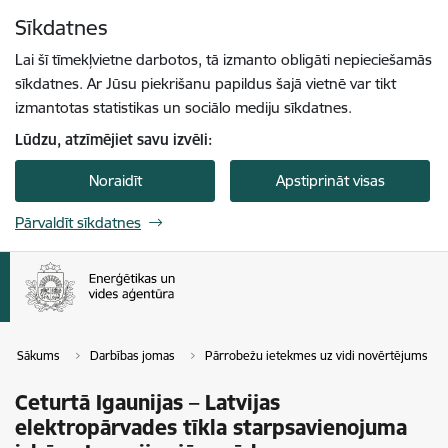
Pāriet uz lapas saturu
Sīkdatnes
Spied
lai meklētu
Enter
Lai šī tīmekļvietne darbotos, tā izmanto obligāti nepieciešamās
sīkdatnes. Ar Jūsu piekrišanu papildus šajā vietnē var tikt
izmantotas statistikas un sociālo mediju sīkdatnes.
Lūdzu, atzīmējiet savu izvēli:
Noraidīt
Apstiprināt visas
Pārvaldīt sīkdatnes
Sākums
Darbības jomas
Pārrobežu ietekmes uz vidi novērtējums
Ceturtā Igaunijas – Latvijas
elektropārvades tīkla starpsavienojuma