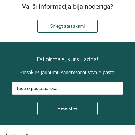
Vai šī informācija bija noderīga?
Sniegt atsauksmi
Esi pirmais, kurš uzzina!
Piesakies jaunumu saņemšanai savā e-pastā.
Kājene