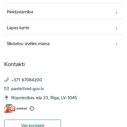
Piekļūstamība
Lapas karte
Sīkdatņu izvēles maiņa
Kontakti
+371 67084200
E-pasts:
pasts@vvd.gov.lv
Rūpniecības iela 23, Rīga, LV-1045
Visi kontakti