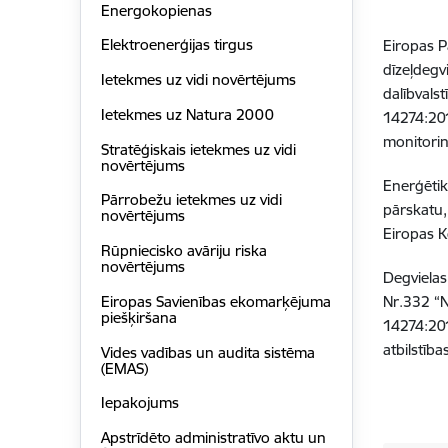
Energokopienas
Elektroenerģijas tirgus
Eiropas 
dīzeļdegv
Ietekmes uz vidi novērtējums
dalībvals
Ietekmes uz Natura 2000
14274:201
monitori
Stratēģiskais ietekmes uz vidi
novērtējums
Enerģētik
Pārrobežu ietekmes uz vidi
pārskatu,
novērtējums
Eiropas K
Rūpniecisko avāriju riska
novērtējums
Degvielas
Eiropas Savienības ekomarķējuma
Nr.332 “N
piešķiršana
14274:20
atbilstība
Vides vadības un audita sistēma
(EMAS)
Iepakojums
Apstrīdēto administratīvo aktu un