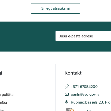
Sniegt atsauksmi
i
Kontakti
t
+371 67084200
E-pasts:
pasts@vvd.gov.lv
 politika
Rūpniecības iela 23, Rī
mība
te