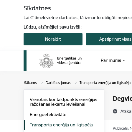
Pāriet uz lapas saturu
Sīkdatnes
Lai šī tīmekļvietne darbotos, tā izmanto obligāti nepiec
Lūdzu, atzīmējiet savu izvēli:
Noraidīt
Apstiprināt visas
Par mums
Sākums
Darbības jomas
Transporta enerģija un ilgtspēja
Degvie
Vienotais kontaktpunkts enerģijas
ražošanas iekārtu ieviešanai
Atska
Energoefektivitāte
Transporta enerģija un ilgtspēja
Publicēts: 