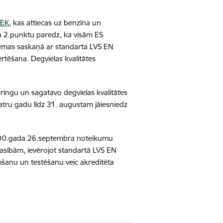
/EK
, kas attiecas uz benzīna un
a 2.punktu paredz, ka visām ES
istēmas saskaņā ar standarta LVS EN
rtēšana. Degvielas kvalitātes
ringu un sagatavo degvielas kvalitātes
katru gadu līdz 31. augustam jāiesniedz
 2000.gada 26.septembra noteikumu
rasībām, ievērojot standartā LVS EN
šanu un testēšanu veic akreditēta