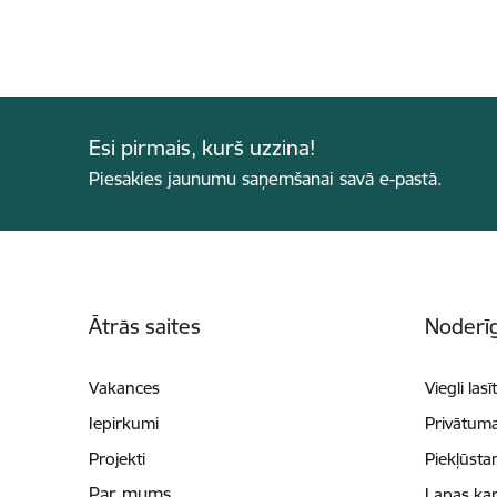
Esi pirmais, kurš uzzina!
Piesakies jaunumu saņemšanai savā e-pastā.
Kājene
Ātrās saites
Noderīg
Vakances
Viegli lasī
Iepirkumi
Privātuma
Projekti
Piekļūsta
Par mums
Lapas kar