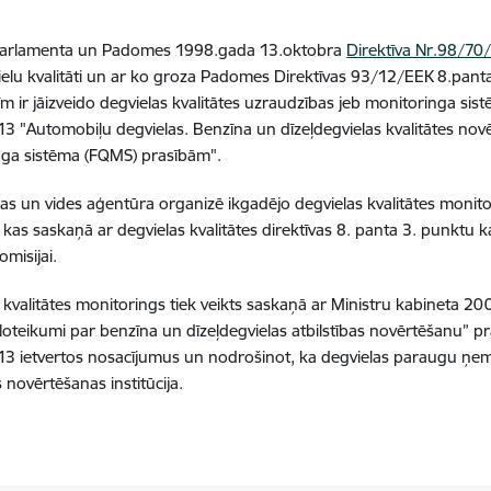
Parlamenta un Padomes 1998.gada 13.oktobra
Direktīva Nr.98/70
ielu kvalitāti un ar ko groza Padomes Direktīvas 93/12/EEK 8.pant
tīm ir jāizveido degvielas kvalitātes uzraudzības jeb monitoringa s
3 "Automobiļu degvielas. Benzīna un dīzeļdegvielas kvalitātes novē
nga sistēma (FQMS) prasībām".
as un vides aģentūra organizē ikgadējo degvielas kvalitātes monito
 kas saskaņā ar degvielas kvalitātes direktīvas 8. panta 3. punktu 
omisijai.
 kvalitātes monitorings tiek veikts saskaņā ar Ministru kabineta
oteikumi par benzīna un dīzeļdegvielas atbilstības novērtēšanu” p
13
ietvertos nosacījumus un nodrošinot, ka degvielas paraugu ņem
s novērtēšanas institūcija.