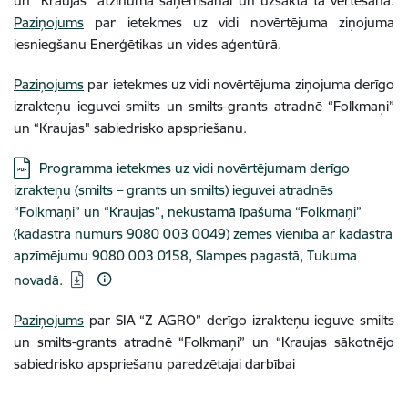
un “Kraujas" atzinuma saņemšanai un uzsākta tā vērtēšana.
Paziņojums
par ietekmes uz vidi novērtējuma ziņojuma
iesniegšanu Enerģētikas un vides aģentūrā.
Paziņojums
par ietekmes uz vidi novērtējuma ziņojuma derīgo
izrakteņu ieguvei smilts un smilts-grants atradnē “Folkmaņi”
un “Kraujas" sabiedrisko apspriešanu.
Lejupielādēt:
Programma ietekmes uz vidi novērtējumam derīgo
izrakteņu (smilts – grants un smilts) ieguvei atradnēs
“Folkmaņi” un “Kraujas”, nekustamā īpašuma “Folkmaņi”
(kadastra numurs 9080 003 0049) zemes vienībā ar kadastra
apzīmējumu 9080 003 0158, Slampes pagastā, Tukuma
novadā.
Paziņojums
par SIA “Z AGRO” derīgo izrakteņu ieguve smilts
un smilts-grants atradnē “Folkmaņi” un “Kraujas sākotnējo
sabiedrisko apspriešanu paredzētajai darbībai