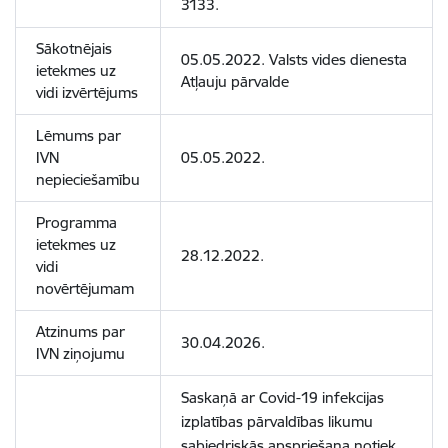
3133.
Sākotnējais
05.05.2022. Valsts vides dienesta
ietekmes uz
Atļauju pārvalde
vidi izvērtējums
Lēmums par
IVN
05.05.2022.
nepieciešamību
Programma
ietekmes uz
28.12.2022.
vidi
novērtējumam
Atzinums par
30.04.2026.
IVN ziņojumu
Saskaņā ar Covid-19 infekcijas
izplatības pārvaldības likumu
sabiedriskās apspriešana notiek