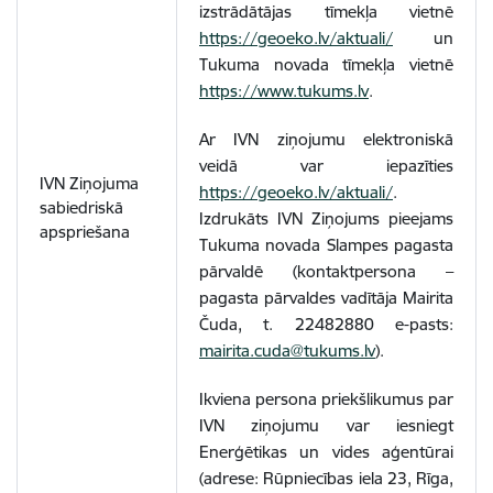
izstrādātājas tīmekļa vietnē
https://geoeko.lv/aktuali/
un
Tukuma novada tīmekļa vietnē
https://www.tukums.lv
.
Ar IVN ziņojumu elektroniskā
veidā var iepazīties
IVN Ziņojuma
https://geoeko.lv/aktuali/
.
sabiedriskā
Izdrukāts IVN Ziņojums pieejams
apspriešana
Tukuma novada Slampes pagasta
pārvaldē (kontaktpersona –
pagasta pārvaldes vadītāja Mairita
Čuda, t.
22482880 e-pasts:
mairita.cuda@tukums.lv
).
Ikviena persona priekšlikumus par
IVN ziņojumu var iesniegt
Enerģētikas un vides aģentūrai
(adrese: Rūpniecības iela 23, Rīga,