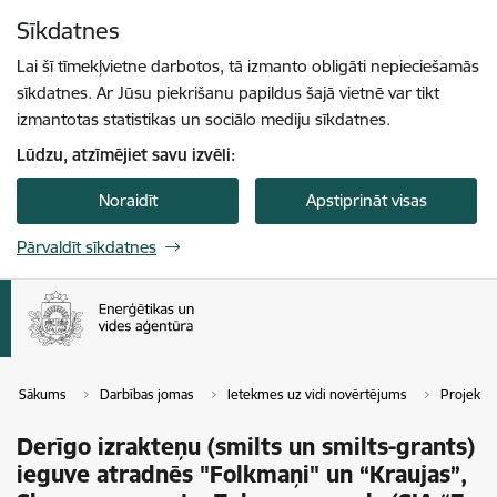
Pāriet uz lapas saturu
Sīkdatnes
Spied
lai meklētu
Enter
Lai šī tīmekļvietne darbotos, tā izmanto obligāti nepieciešamās
sīkdatnes. Ar Jūsu piekrišanu papildus šajā vietnē var tikt
izmantotas statistikas un sociālo mediju sīkdatnes.
Lūdzu, atzīmējiet savu izvēli:
Noraidīt
Apstiprināt visas
Pārvaldīt sīkdatnes
Sākums
Darbības jomas
Ietekmes uz vidi novērtējums
Projekti
Derīgo izrakteņu (smilts un smilts-grants)
ieguve atradnēs "Folkmaņi" un “Kraujas”,