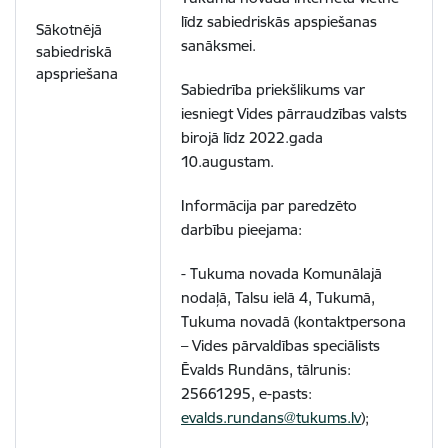
līdz sabiedriskās apspiešanas
Sākotnējā
sanāksmei.
sabiedriskā
apspriešana
Sabiedrība priekšlikums var
iesniegt Vides pārraudzības valsts
birojā līdz 2022.gada
10.augustam.
Informācija par paredzēto
darbību pieejama:
- Tukuma novada Komunālajā
nodaļā, Talsu ielā 4, Tukumā,
Tukuma novadā (kontaktpersona
– Vides pārvaldības speciālists
Ēvalds Rundāns, tālrunis:
25661295, e-pasts:
evalds.rundans@tukums.lv
);