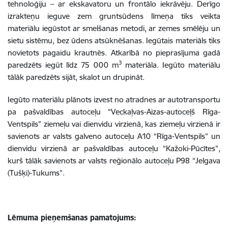
tehnoloģiju – ar ekskavatoru un frontālo iekrāvēju. Derīgo
izrakteņu ieguve zem gruntsūdens līmeņa tiks veikta
materiālu iegūstot ar smelšanas metodi, ar zemes smēlēju un
sietu sistēmu, bez ūdens atsūknēšanas. Iegūtais materiāls tiks
novietots pagaidu krautnēs. Atkarībā no pieprasījuma gadā
3
paredzēts iegūt līdz 75 000 m
materiāla. Iegūto materiālu
tālāk paredzēts sijāt, skalot un drupināt.
Iegūto materiālu plānots izvest no atradnes ar autotransportu
pa pašvaldības autoceļu “Veckaļvas-Aizas-autoceļš Rīga-
Ventspils” ziemeļu vai dienvidu virzienā, kas ziemeļu virzienā ir
savienots ar valsts galveno autoceļu A10 “Rīga-Ventspils” un
dienvidu virzienā ar pašvaldības autoceļu “Kažoki-Pūcītes”,
kurš tālāk savienots ar valsts reģionālo autoceļu P98 “Jelgava
(Tušķi)-Tukums”.
Lēmuma pieņemšanas pamatojums: