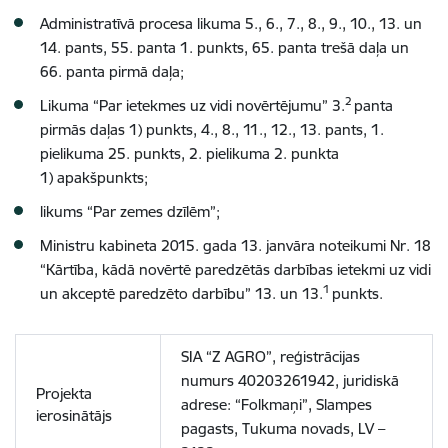
Administratīvā procesa likuma 5., 6., 7., 8., 9., 10., 13. un
14. pants, 55. panta 1. punkts, 65. panta trešā daļa un
66. panta pirmā daļa;
2
Likuma “Par ietekmes uz vidi novērtējumu” 3.
panta
pirmās daļas 1) punkts, 4., 8., 11., 12., 13. pants, 1.
pielikuma 25. punkts, 2. pielikuma 2. punkta
1) apakšpunkts;
likums “Par zemes dzīlēm”;
Ministru kabineta 2015. gada 13. janvāra noteikumi Nr. 18
“Kārtība, kādā novērtē paredzētās darbības ietekmi uz vidi
1
un akceptē paredzēto darbību” 13. un 13.
punkts.
SIA “Z AGRO”, reģistrācijas
numurs 40203261942, juridiskā
Projekta
adrese: “Folkmaņi”, Slampes
ierosinātājs
pagasts, Tukuma novads, LV –