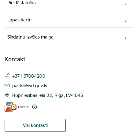
Piekļūstamība
Lapas karte
Sīkdatņu izvēles maiņa
Kontakti
+371 67084200
E-pasts:
pasts@vvd.gov.lv
Rūpniecības iela 23, Rīga, LV-1045
Visi kontakti