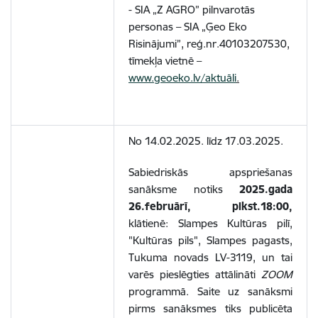
- SIA „Z AGRO” pilnvarotās
personas – SIA „Ģeo Eko
Risinājumi”, reģ.nr.40103207530,
tīmekļa vietnē –
www.geoeko.lv/aktuāli
.
No 14.02.2025. līdz 17.03.2025.
Sabiedriskās apspriešanas
sanāksme notiks
2025.gada
26.februārī, plkst.18:00,
klātienē: Slampes Kultūras pilī,
"Kultūras pils", Slampes pagasts,
Tukuma novads LV-3119, un tai
varēs pieslēgties attālināti
ZOOM
programmā. Saite uz sanāksmi
pirms sanāksmes tiks publicēta