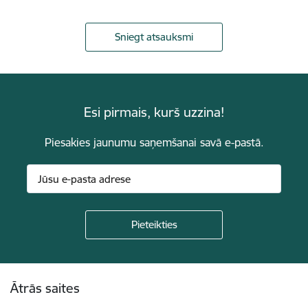
Sniegt atsauksmi
Esi pirmais, kurš uzzina!
Piesakies jaunumu saņemšanai savā e-pastā.
Kājene
Ātrās saites