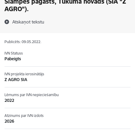
Slampes pagasts, Tukuma novads (SIA “Z
AGRO”).
Atskaņot tekstu
Publicēts: 09.05.2022.
IVN Statuss
Pabeigts
IVN projekta ierosinātājs
Z AGRO SIA
Lēmums par IVN nepieciešamību
2022
Atzinums par IVN izdots
2026