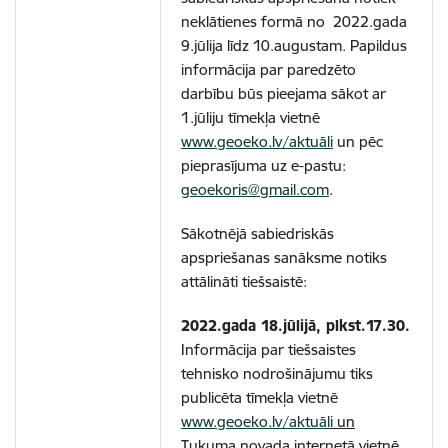
neklātienes formā no 2022.gada
9.jūlija līdz 10.augustam.
Papildus
informācija par paredzēto
darbību būs pieejama sākot ar
1.jūliju tīmekļa vietnē
www.geoeko.lv/aktuāli
un pēc
pieprasījuma uz e-pastu:
geoekoris@gmail.com
.
Sākotnējā sabiedriskās
apspriešanas sanāksme notiks
attālināti tiešsaistē:
2022.gada 18.jūlijā, plkst.17.30.
Informācija par tiešsaistes
tehnisko nodrošinājumu tiks
publicēta tīmekļa vietnē
www.geoeko.lv/aktuāli
un
Tukuma novada internetā vietnē