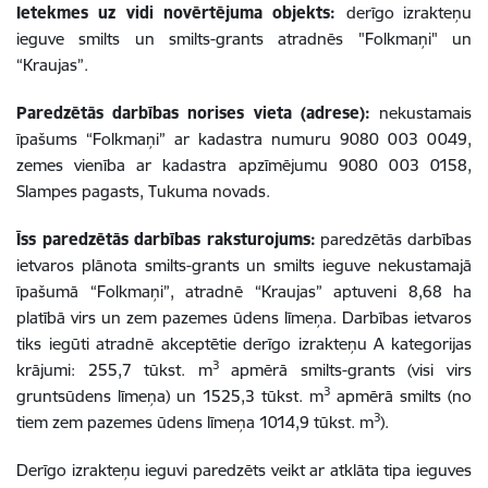
Ietekmes uz vidi novērtējuma objekts:
derīgo izrakteņu
ieguve smilts un smilts-grants atradnēs "Folkmaņi" un
“Kraujas”
.
Paredzētās darbības norises vieta (adrese):
n
ekustamais
īpašums “Folkmaņi” ar kadastra numuru 9080 003 0049,
zemes vienība ar kadastra apzīmējumu 9080 003 0158,
Slampes pagasts, Tukuma novads.
Īss paredzētās darbības raksturojums:
p
aredzētās darbības
ietvaros plānota smilts-grants un smilts ieguve nekustamajā
īpašumā “Folkmaņi”, atradnē “Kraujas” aptuveni 8,68 ha
platībā virs un zem pazemes ūdens līmeņa. Darbības ietvaros
tiks iegūti atradnē akceptētie derīgo izrakteņu A kategorijas
3
krājumi: 255,7 tūkst. m
apmērā smilts-grants (visi virs
3
gruntsūdens līmeņa) un 1525,3 tūkst. m
apmērā smilts (no
3
tiem zem pazemes ūdens līmeņa
1014,9
tūkst. m
).
Derīgo izrakteņu ieguvi paredzēts veikt ar atklāta tipa ieguves