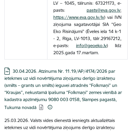
LV – 1045, tālrunis: 67321173, e-
pasts:
pasts@eva.gov.lv
;
https://www.eva.gov.lv/lv
) vai IVN
ziņojuma sagatavotājai SIA “Ģeo
Eko Risinājumi” (Ēveles iela 14 k-1
- 2, Rīga, LV-1013, tālr.29167212,
e-pasts:
info@geoeko.lv
) līdz
2025.gada 17.martam.
Lejupielādēt:
30.04.2026. Atzinums Nr. 11.19/AP/4174/2026 par
ietekmes uz vidi novērtējuma ziņojumu derīgo izrakteņu
(smilts – grants un smilts) ieguvei atradnēs “Folkmaņi” un
“Kraujas”, nekustamā īpašuma “Folkmaņi” zemes vienībā ar
kadastra apzīmējumu 9080 003 0158, Slampes pagastā,
Tukuma novadā
25.03.2026. Valsts vides dienestā iesniegts aktualizētais
ietekmes uz vidi novērtējuma ziņojums derīgo izrakteņu