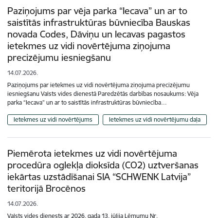
Paziņojums par vēja parka “Iecava” un ar to
saistītās infrastruktūras būvniecība Bauskas
novada Codes, Dāviņu un Iecavas pagastos
ietekmes uz vidi novērtējuma ziņojuma
precizējumu iesniegšanu
14.07.2026.
Paziņojums par ietekmes uz vidi novērtējuma ziņojuma precizējumu
iesniegšanu Valsts vides dienestā Paredzētās darbības nosaukums: Vēja
parka “Iecava” un ar to saistītās infrastruktūras būvniecība…
Ietekmes uz vidi novērtējums
Ietekmes uz vidi novērtējumu daļa
Piemērota ietekmes uz vidi novērtējuma
procedūra oglekļa dioksīda (CO2) uztveršanas
iekārtas uzstādīšanai SIA “SCHWENK Latvija”
teritorijā Brocēnos
14.07.2026.
Valsts vides dienests ar 2026. gada 13. jūlija Lēmumu Nr.