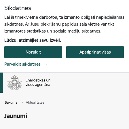
Pāriet uz lapas saturu
Sīkdatnes
Spied
lai meklētu
Enter
Lai šī tīmekļvietne darbotos, tā izmanto obligāti nepieciešamās
sīkdatnes. Ar Jūsu piekrišanu papildus šajā vietnē var tikt
izmantotas statistikas un sociālo mediju sīkdatnes.
Lūdzu, atzīmējiet savu izvēli:
Noraidīt
Apstiprināt visas
Pārvaldīt sīkdatnes
Sākums
Aktualitātes
Jaunumi