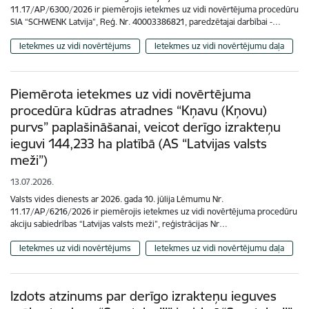
11.17/AP/6300/2026 ir piemērojis ietekmes uz vidi novērtējuma procedūru
SIA “SCHWENK Latvija”, Reģ. Nr. 40003386821, paredzētajai darbībai -…
Ietekmes uz vidi novērtējums
Ietekmes uz vidi novērtējumu daļa
Piemērota ietekmes uz vidi novērtējuma
procedūra kūdras atradnes “Kņavu (Kņovu)
purvs” paplašināšanai, veicot derīgo izrakteņu
ieguvi 144,233 ha platībā (AS “Latvijas valsts
meži”)
13.07.2026.
Valsts vides dienests ar 2026. gada 10. jūlija Lēmumu Nr.
11.17/AP/6216/2026 ir piemērojis ietekmes uz vidi novērtējuma procedūru
akciju sabiedrības “Latvijas valsts meži”, reģistrācijas Nr…
Ietekmes uz vidi novērtējums
Ietekmes uz vidi novērtējumu daļa
Izdots atzinums par derīgo izrakteņu ieguves