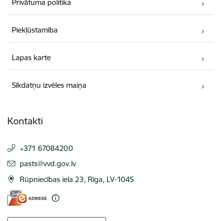
Privātuma politika
Piekļūstamība
Lapas karte
Sīkdatņu izvēles maiņa
Kontakti
+371 67084200
E-pasts:
pasts@vvd.gov.lv
Rūpniecības iela 23, Rīga, LV-1045