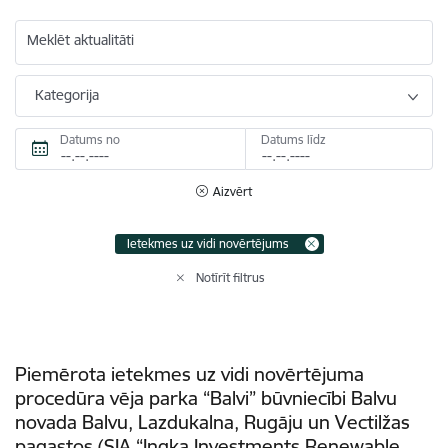
Meklēt aktualitāti
Kategorija
Datums no
Datums līdz
Aizvērt
Ietekmes uz vidi novērtējums
Notīrīt filtrus
Piemērota ietekmes uz vidi novērtējuma
procedūra vēja parka “Balvi” būvniecībi Balvu
novada Balvu, Lazdukalna, Rugāju un Vectilžas
pagastos (SIA “Ingka Investments Renewable