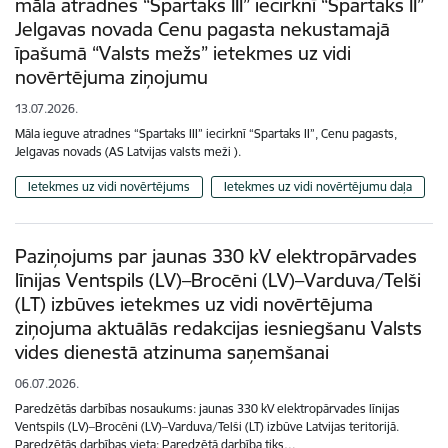
māla atradnes “Spartaks III” iecirknī “Spartaks II”
Jelgavas novada Cenu pagasta nekustamajā
īpašumā “Valsts mežs” ietekmes uz vidi
novērtējuma ziņojumu
13.07.2026.
Māla ieguve atradnes “Spartaks III” iecirknī “Spartaks II”, Cenu pagasts,
Jelgavas novads (AS Latvijas valsts meži ).
Ietekmes uz vidi novērtējums
Ietekmes uz vidi novērtējumu daļa
Paziņojums par jaunas 330 kV elektropārvades
līnijas Ventspils (LV)–Brocēni (LV)–Varduva/Telši
(LT) izbūves ietekmes uz vidi novērtējuma
ziņojuma aktuālās redakcijas iesniegšanu Valsts
vides dienestā atzinuma saņemšanai
06.07.2026.
Paredzētās darbības nosaukums: jaunas 330 kV elektropārvades līnijas
Ventspils (LV)–Brocēni (LV)–Varduva/Telši (LT) izbūve Latvijas teritorijā.
Paredzētās darbības vieta: Paredzētā darbība tiks…