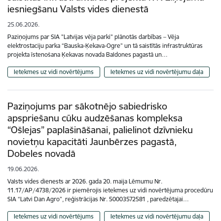
iesniegšanu Valsts vides dienestā
25.06.2026.
Paziņojums par SIA "Latvijas vēja parki" plānotās darbības – Vēja
elektrostaciju parka “Bauska-Ķekava-Ogre” un tā saistītās infrastruktūras
projekta īstenošana Ķekavas novada Baldones pagastā un…
Ietekmes uz vidi novērtējums
Ietekmes uz vidi novērtējumu daļa
Paziņojums par sākotnējo sabiedrisko
apspriešanu cūku audzēšanas kompleksa
“Ošlejas” paplašināšanai, palielinot dzīvnieku
novietņu kapacitāti Jaunbērzes pagastā,
Dobeles novadā
19.06.2026.
Valsts vides dienests ar 2026. gada 20. maija Lēmumu Nr.
11.17/AP/4738/2026 ir piemērojis ietekmes uz vidi novērtējuma procedūru
SIA “Latvi Dan Agro”, reģistrācijas Nr. 50003572581 , paredzētajai…
Ietekmes uz vidi novērtējums
Ietekmes uz vidi novērtējumu daļa