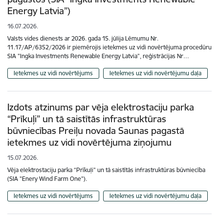
Energy Latvia”)
16.07.2026.
Valsts vides dienests ar 2026. gada 15. jūlija Lēmumu Nr.
11.17/AP/6352/2026 ir piemērojis ietekmes uz vidi novērtējuma procedūru
SIA "Ingka Investments Renewable Energy Latvia”, reģistrācijas Nr…
Ietekmes uz vidi novērtējums
Ietekmes uz vidi novērtējumu daļa
Izdots atzinums par vēja elektrostaciju parka
“Prīkuļi” un tā saistītās infrastruktūras
būvniecības Preiļu novada Saunas pagastā
ietekmes uz vidi novērtējuma ziņojumu
15.07.2026.
Vēja elektrostaciju parka “Prīkuļi” un tā saistītās infrastruktūras būvniecība
(SIA "Enery Wind Farm One").
Ietekmes uz vidi novērtējums
Ietekmes uz vidi novērtējumu daļa