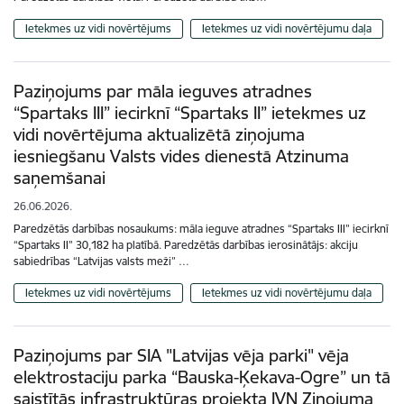
Ietekmes uz vidi novērtējums
Ietekmes uz vidi novērtējumu daļa
Paziņojums par māla ieguves atradnes
“Spartaks III” iecirknī “Spartaks II” ietekmes uz
vidi novērtējuma aktualizētā ziņojuma
iesniegšanu Valsts vides dienestā Atzinuma
saņemšanai
26.06.2026.
Paredzētās darbības nosaukums: māla ieguve atradnes “Spartaks III” iecirknī
“Spartaks II” 30,182 ha platībā. Paredzētās darbības ierosinātājs: akciju
sabiedrības “Latvijas valsts meži” …
Ietekmes uz vidi novērtējums
Ietekmes uz vidi novērtējumu daļa
Paziņojums par SIA "Latvijas vēja parki" vēja
elektrostaciju parka “Bauska-Ķekava-Ogre” un tā
saistītās infrastruktūras projekta IVN Ziņojuma