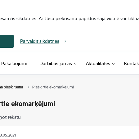
iešamās sīkdatnes. Ar Jūsu piekrišanu papildus šajā vietnē var tikt i
Pārvaldīt sīkdatnes
Pakalpojumi
Darbības jomas
Aktualitātes
Kontak
a piešķiršana
Piešķirtie ekomarķējumi
rtie ekomarķējumi
ņot tekstu
28.05.2021.