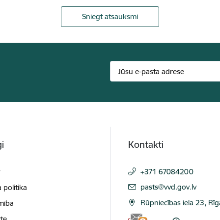
Sniegt atsauksmi
i
Kontakti
t
+371 67084200
E-pasts:
pasts@vvd.gov.lv
 politika
Rūpniecības iela 23, Rī
mība
te