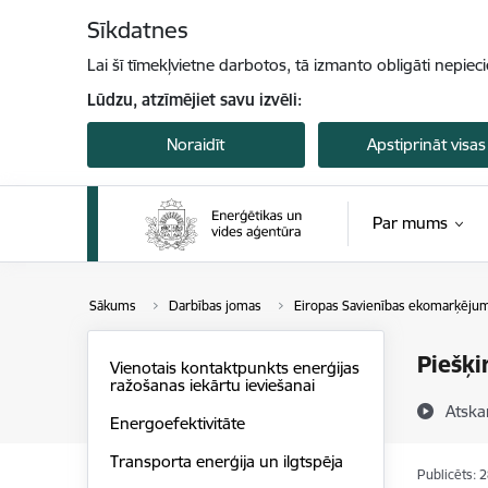
Pāriet uz lapas saturu
Sīkdatnes
Lai šī tīmekļvietne darbotos, tā izmanto obligāti nepiec
Lūdzu, atzīmējiet savu izvēli:
Noraidīt
Apstiprināt visas
Par mums
Sākums
Darbības jomas
Eiropas Savienības ekomarķējum
Piešķi
Vienotais kontaktpunkts enerģijas
ražošanas iekārtu ieviešanai
Atska
Energoefektivitāte
Transporta enerģija un ilgtspēja
Publicēts: 