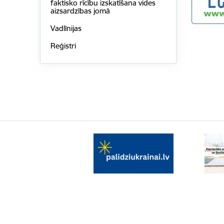
faktisko rīcību izskatīšana vides
aizsardzības jomā
Vadlīnijas
Reģistri