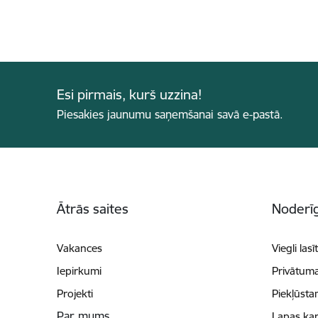
Esi pirmais, kurš uzzina!
Piesakies jaunumu saņemšanai savā e-pastā.
Kājene
Ātrās saites
Noderīg
Vakances
Viegli lasī
Iepirkumi
Privātuma
Projekti
Piekļūsta
Par mums
Lapas kar