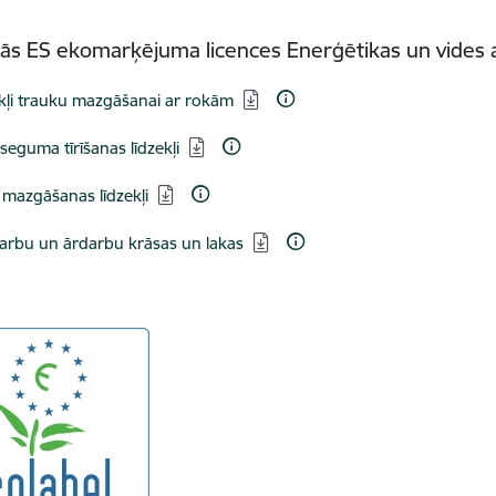
tās ES ekomarķējuma licences Enerģētikas un vides
dēt:
kļi trauku mazgāšanai ar rokām
dēt:
 seguma tīrīšanas līdzekļi
dēt:
 mazgāšanas līdzekļi
dēt:
arbu un ārdarbu krāsas un lakas