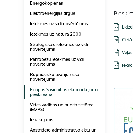
Energokopienas
Piešķir
Elektroenerģijas tirgus
Ietekmes uz vidi novērtējums
Lejupielā
Līdze
Ietekmes uz Natura 2000
Lejupielā
Cietā
Stratēģiskais ietekmes uz vidi
novērtējums
Lejupielā
Veļas
Pārrobežu ietekmes uz vidi
Lejupielā
novērtējums
Iekšd
Rūpniecisko avāriju riska
novērtējums
Eiropas Savienības ekomarķējuma
piešķiršana
Vides vadības un audita sistēma
(EMAS)
Iepakojums
Apstrīdēto administratīvo aktu un