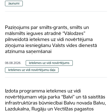
Jaunumi
Paziņojums par smilts-grants, smilts un
mālsmilts ieguves atradnē “Vālodzes”
pilnveidotā ietekmes uz vidi novērtējuma
ziņojuma iesniegšanu Valsts vides dienestā
atzinuma saņemšanai
06.08.2026.
Ietekmes uz vidi novērtējums
Ietekmes uz vidi novērtējumu daļa
Izdota programma ietekmes uz vidi
novērtējumam vēja parka “Balvi” un tā saistītās
infrastruktūras būvniecībai Balvu novada Balvu,
Lazdukalna, Rugāju un Vectilžas pagastos