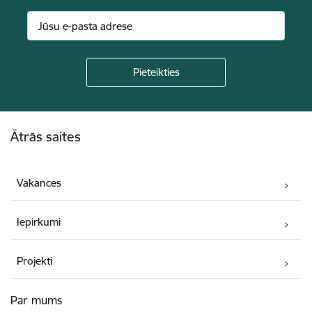
Kājene
Ātrās saites
Vakances
Iepirkumi
Projekti
Par mums