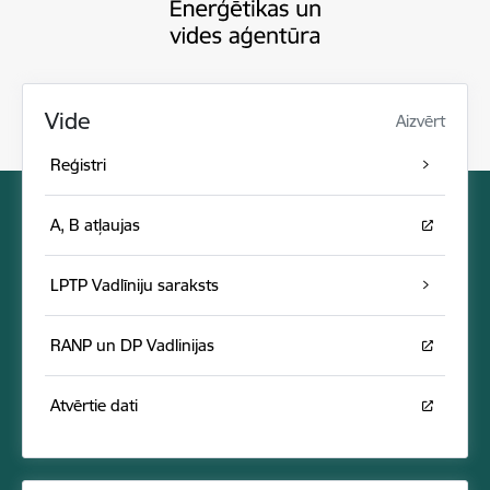
Vide
Aizvērt
Reģistri
A, B atļaujas
LPTP Vadlīniju saraksts
RANP un DP Vadlinijas
Atvērtie dati