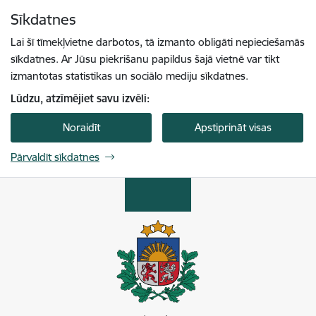
Pāriet uz lapas saturu
Sīkdatnes
Spied
lai meklētu
Enter
Lai šī tīmekļvietne darbotos, tā izmanto obligāti nepieciešamās
sīkdatnes. Ar Jūsu piekrišanu papildus šajā vietnē var tikt
izmantotas statistikas un sociālo mediju sīkdatnes.
Lūdzu, atzīmējiet savu izvēli:
Noraidīt
Apstiprināt visas
Pārvaldīt sīkdatnes
Enerģētikas un vides aģentūra