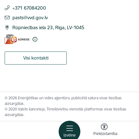
+371 67084200
E-pasts:
pasts@vvd.gov.lv
Rūpniecības iela 23, Rīga, LV-1045
Visi kontakti
© 2026 Enerģētikas un vides aģentūra, publicētā satura visas tiesības
aizsargātas.
© 2020 Valsts kanceleja, Tīmekļvietņu vienotās platformas visas tiesības
aizsargātas.
Piekļūstamība
Izvēlne