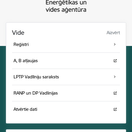
Vide
Aizvērt
Reģistri
A, B atļaujas
LPTP Vadlīniju saraksts
RANP un DP Vadlinijas
Atvērtie dati