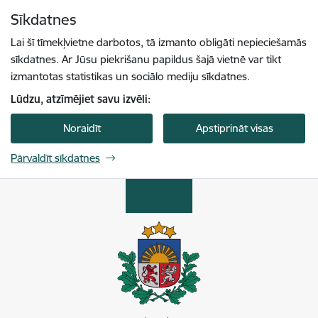
Pāriet uz lapas saturu
Sīkdatnes
Spied
lai meklētu
Enter
Lai šī tīmekļvietne darbotos, tā izmanto obligāti nepieciešamās
sīkdatnes. Ar Jūsu piekrišanu papildus šajā vietnē var tikt
izmantotas statistikas un sociālo mediju sīkdatnes.
Lūdzu, atzīmējiet savu izvēli:
Noraidīt
Apstiprināt visas
Pārvaldīt sīkdatnes
Enerģētikas un vides aģentūra