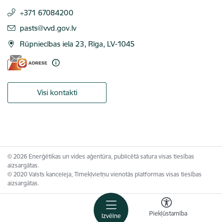
+371 67084200
E-pasts:
pasts@vvd.gov.lv
Rūpniecības iela 23, Rīga, LV-1045
Visi kontakti
© 2026 Enerģētikas un vides aģentūra, publicētā satura visas tiesības
aizsargātas.
© 2020 Valsts kanceleja, Tīmekļvietņu vienotās platformas visas tiesības
aizsargātas.
Piekļūstamība
Izvēlne