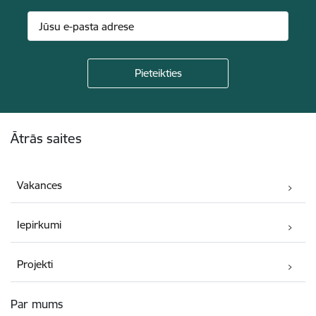
Kājene
Ātrās saites
Vakances
Iepirkumi
Projekti
Par mums