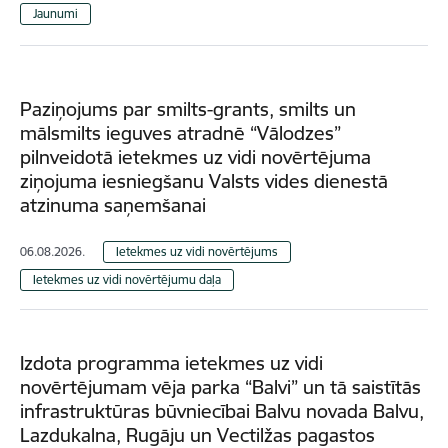
Jaunumi
Paziņojums par smilts-grants, smilts un
mālsmilts ieguves atradnē “Vālodzes”
pilnveidotā ietekmes uz vidi novērtējuma
ziņojuma iesniegšanu Valsts vides dienestā
atzinuma saņemšanai
06.08.2026.
Ietekmes uz vidi novērtējums
Ietekmes uz vidi novērtējumu daļa
Izdota programma ietekmes uz vidi
novērtējumam vēja parka “Balvi” un tā saistītās
infrastruktūras būvniecībai Balvu novada Balvu,
Lazdukalna, Rugāju un Vectilžas pagastos