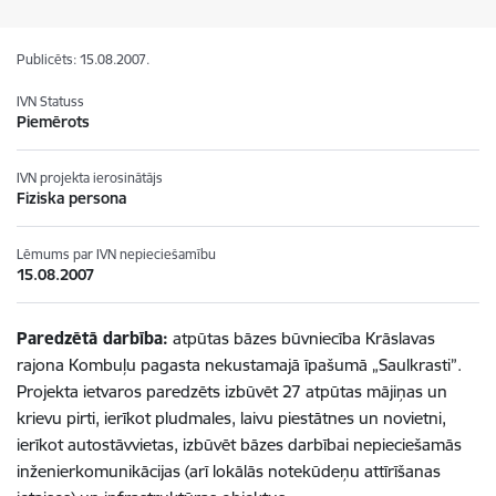
Publicēts: 15.08.2007.
IVN Statuss
Piemērots
IVN projekta ierosinātājs
Fiziska persona
Lēmums par IVN nepieciešamību
15.08.2007
Paredzētā darbība:
atpūtas bāzes būvniecība Krāslavas
rajona Kombuļu pagasta nekustamajā īpašumā „Saulkrasti”.
Projekta ietvaros paredzēts izbūvēt 27 atpūtas mājiņas un
krievu pirti, ierīkot pludmales, laivu piestātnes un novietni,
ierīkot autostāvvietas, izbūvēt bāzes darbībai nepieciešamās
inženierkomunikācijas (arī lokālās notekūdeņu attīrīšanas