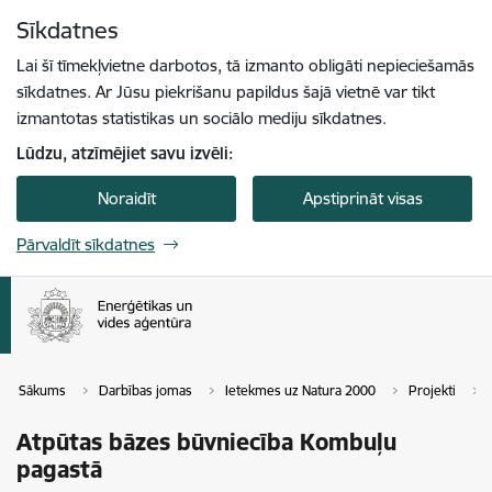
Pāriet uz lapas saturu
Sīkdatnes
Spied
lai meklētu
Enter
Lai šī tīmekļvietne darbotos, tā izmanto obligāti nepieciešamās
sīkdatnes. Ar Jūsu piekrišanu papildus šajā vietnē var tikt
izmantotas statistikas un sociālo mediju sīkdatnes.
Lūdzu, atzīmējiet savu izvēli:
Noraidīt
Apstiprināt visas
Pārvaldīt sīkdatnes
Sākums
Darbības jomas
Ietekmes uz Natura 2000
Projekti
Atpūtas bāzes būvniecība Kombuļu
pagastā