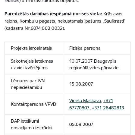
ietaises) un infrastruktūras objektus.
Paredzētās darbības iespējamā norises vieta:
Krāslavas
rajons, Kombuļu pagasts, nekustamais īpašums „Saulkrasti”
(kadastra Nr.6074 002 0032).
Projekta ierosinātājs
Fiziska persona
Sākotnējais ietekmes
10.07.2007 Daugavpils
uz vidi izvērtējums
reģionālā vides pārvalde
Lēmums par IVN
15.08.2007
nepieciešamību
Vineta Maskava
,
+371
Kontaktpersona VPVB
67770807
,
+371 26482813
DAP ieteikumi
05.09.2007
nosacījumu izstrādei