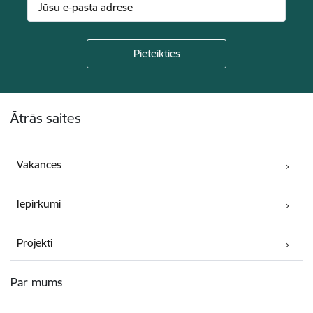
Kājene
Ātrās saites
Vakances
Iepirkumi
Projekti
Par mums