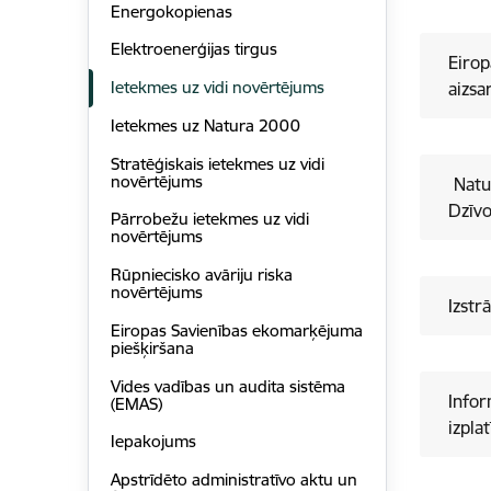
Energokopienas
Elektroenerģijas tirgus
Eirop
Ietekmes uz vidi novērtējums
aizsa
Ietekmes uz Natura 2000
Stratēģiskais ietekmes uz vidi
novērtējums
​ Nat
Pārrobežu ietekmes uz vidi
novērtējums
Rūpniecisko avāriju riska
novērtējums
Izstr
Eiropas Savienības ekomarķējuma
piešķiršana
Vides vadības un audita sistēma
Inform
(EMAS)
izpla
Iepakojums
Apstrīdēto administratīvo aktu un