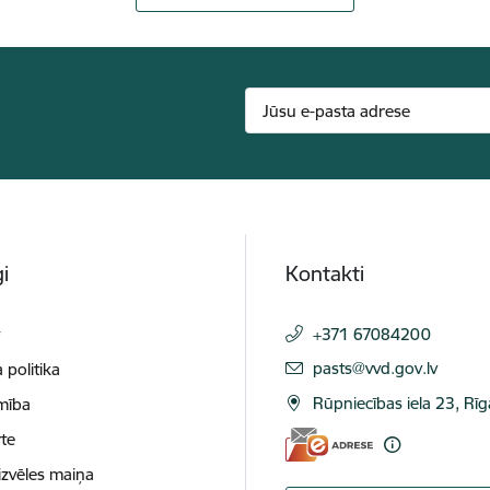
i
Kontakti
t
+371 67084200
E-pasts:
pasts@vvd.gov.lv
 politika
Rūpniecības iela 23, Rī
mība
te
izvēles maiņa