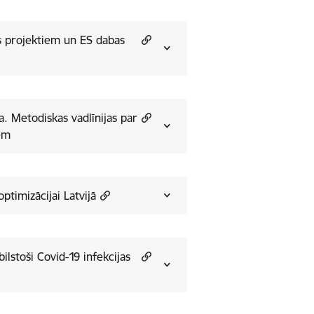
jas projektiem un ES dabas
a. Metodiskas vadlīnijas par
timizācijai Latvijā
infekcijas