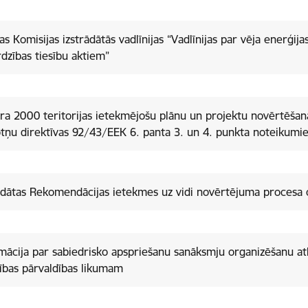
as Komisijas izstrādātās vadlīnijas “Vadlīnijas par vēja enerģi
rdzības tiesību aktiem”
ura 2000 teritorijas ietekmējošu plānu un projektu novērtēšan
ādātas Rekomendācijas ietekmes uz vidi novērtējuma procesa op
ācija par sabiedrisko apspriešanu sanāksmju organizēšanu atbilstoši Covid-19 
tības pārvaldības likumam