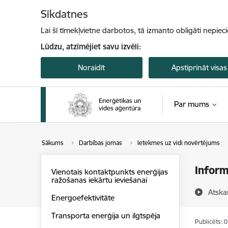
Pāriet uz lapas saturu
Sīkdatnes
Lai šī tīmekļvietne darbotos, tā izmanto obligāti nepiec
Lūdzu, atzīmējiet savu izvēli:
Noraidīt
Apstiprināt visas
Par mums
Sākums
Darbības jomas
Ietekmes uz vidi novērtējums
Inform
Vienotais kontaktpunkts enerģijas
ražošanas iekārtu ieviešanai
Atska
Energoefektivitāte
Transporta enerģija un ilgtspēja
Publicēts: 