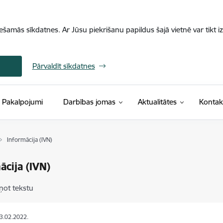
iešamās sīkdatnes. Ar Jūsu piekrišanu papildus šajā vietnē var tikt i
Pārvaldīt sīkdatnes
Pakalpojumi
Darbības jomas
Aktualitātes
Kontak
Informācija (IVN)
ācija (IVN)
ņot tekstu
03.02.2022.