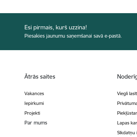
Esi pirmais, kurš uzzina!
Piesakies jaunumu saņemšanai savā e-pastā.
Kājene
Ātrās saites
Noderīg
Vakances
Viegli lasī
Iepirkumi
Privātuma
Projekti
Piekļūsta
Par mums
Lapas kar
Sīkdatņu 