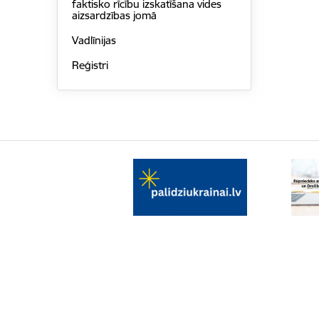
faktisko rīcību izskatīšana vides
aizsardzības jomā
Vadlīnijas
Reģistri