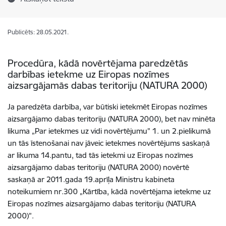
Publicēts: 28.05.2021.
Procedūra, kādā novērtējama paredzētās
darbības ietekme uz Eiropas nozīmes
aizsargājamās dabas teritoriju (NATURA 2000)
Ja paredzēta darbība, var būtiski ietekmēt Eiropas nozīmes
aizsargājamo dabas teritoriju (NATURA 2000), bet nav minēta
likuma „Par ietekmes uz vidi novērtējumu” 1. un 2.pielikumā
un tās īstenošanai nav jāveic ietekmes novērtējums saskaņā
ar likuma 14.pantu, tad tās ietekmi uz Eiropas nozīmes
aizsargājamo dabas teritoriju (NATURA 2000) novērtē
saskaņā ar 2011.gada 19.aprīļa Ministru kabineta
noteikumiem nr.300 „Kārtība, kādā novērtējama ietekme uz
Eiropas nozīmes aizsargājamo dabas teritoriju (NATURA
2000)”.