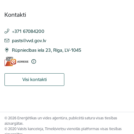
Kontakti
+371 67084200
E-pasts:
pasts@vvd.gov.lv
Rūpniecības iela 23, Rīga, LV-1045
Visi kontakti
© 2026 Enerģētikas un vides aģentūra, publicētā satura visas tiesības
aizsargātas.
© 2020 Valsts kanceleja, Tīmekļvietņu vienotās platformas visas tiesības