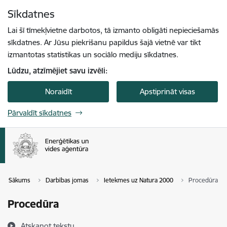
Pāriet uz lapas saturu
Sīkdatnes
Spied
lai meklētu
Enter
Lai šī tīmekļvietne darbotos, tā izmanto obligāti nepieciešamās
sīkdatnes. Ar Jūsu piekrišanu papildus šajā vietnē var tikt
izmantotas statistikas un sociālo mediju sīkdatnes.
Lūdzu, atzīmējiet savu izvēli:
Noraidīt
Apstiprināt visas
Pārvaldīt sīkdatnes
Sākums
Darbības jomas
Ietekmes uz Natura 2000
Procedūra
Procedūra
Atskaņot tekstu