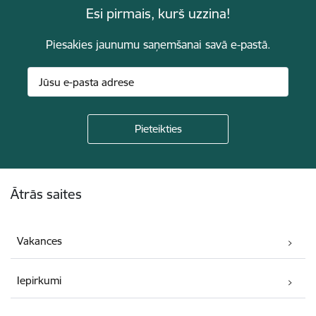
Esi pirmais, kurš uzzina!
Piesakies jaunumu saņemšanai savā e-pastā.
Kājene
Ātrās saites
Vakances
Iepirkumi