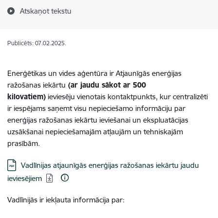
Atskaņot tekstu
Publicēts: 07.02.2025.
Enerģētikas un vides aģentūra ir Atjaunīgās enerģijas
ražošanas iekārtu
(ar jaudu sākot ar 500
kilovatiem)
ieviesēju vienotais kontaktpunkts, kur centralizēti
ir iespējams saņemt visu nepieciešamo informāciju par
enerģijas ražošanas iekārtu ieviešanai un ekspluatācijas
uzsākšanai nepieciešamajām atļaujām un tehniskajām
prasībām.
Lejupielādēt:
Vadlīnijas atjaunīgās enerģijas ražošanas iekārtu jaudu
ieviesējiem
Vadlīnijās ir iekļauta informācija par: