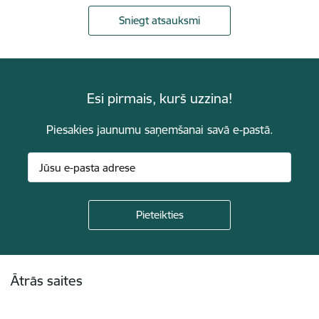
Sniegt atsauksmi
Esi pirmais, kurš uzzina!
Piesakies jaunumu saņemšanai savā e-pastā.
Kājene
Ātrās saites