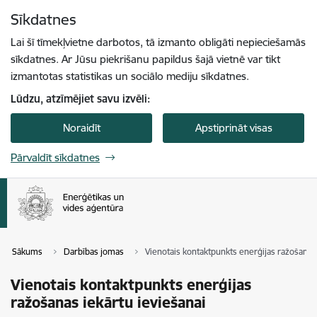
Pāriet uz lapas saturu
Sīkdatnes
Spied
lai meklētu
Enter
Lai šī tīmekļvietne darbotos, tā izmanto obligāti nepieciešamās
sīkdatnes. Ar Jūsu piekrišanu papildus šajā vietnē var tikt
izmantotas statistikas un sociālo mediju sīkdatnes.
Lūdzu, atzīmējiet savu izvēli:
Noraidīt
Apstiprināt visas
Pārvaldīt sīkdatnes
Sākums
Darbības jomas
Vienotais kontaktpunkts enerģijas ražošanas 
Vienotais kontaktpunkts enerģijas
ražošanas iekārtu ieviešanai