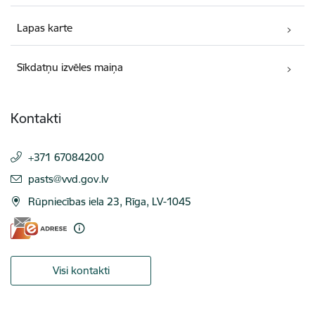
Lapas karte
Sīkdatņu izvēles maiņa
Kontakti
+371 67084200
E-pasts:
pasts@vvd.gov.lv
Rūpniecības iela 23, Rīga, LV-1045
Visi kontakti