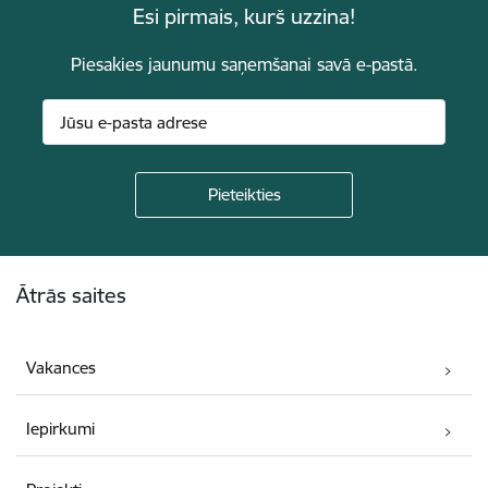
Esi pirmais, kurš uzzina!
Piesakies jaunumu saņemšanai savā e-pastā.
Kājene
Ātrās saites
Vakances
Iepirkumi