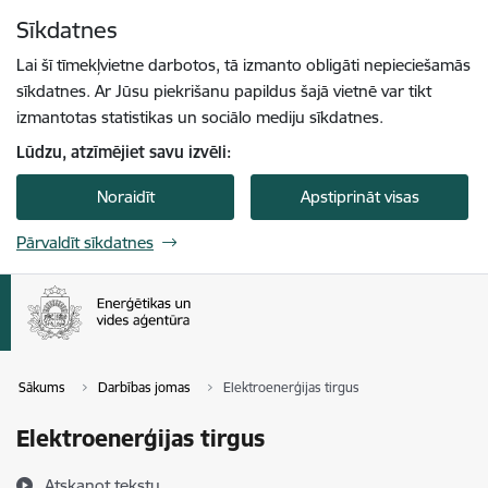
Pāriet uz lapas saturu
Sīkdatnes
Spied
lai meklētu
Enter
Lai šī tīmekļvietne darbotos, tā izmanto obligāti nepieciešamās
sīkdatnes. Ar Jūsu piekrišanu papildus šajā vietnē var tikt
izmantotas statistikas un sociālo mediju sīkdatnes.
Lūdzu, atzīmējiet savu izvēli:
Noraidīt
Apstiprināt visas
Pārvaldīt sīkdatnes
Sākums
Darbības jomas
Elektroenerģijas tirgus
Elektroenerģijas tirgus
Atskaņot tekstu