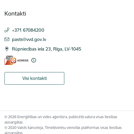
Kontakti
+371 67084200
E-pasts:
pasts@vvd.gov.lv
Rūpniecības iela 23, Rīga, LV-1045
Visi kontakti
© 2026 Enerģētikas un vides aģentūra, publicētā satura visas tiesības
aizsargātas.
© 2020 Valsts kanceleja, Tīmekļvietņu vienotās platformas visas tiesības
aizsargātas.