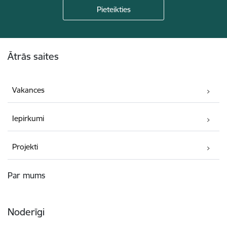
Kājene
Ātrās saites
Vakances
Iepirkumi
Projekti
Par mums
Noderīgi