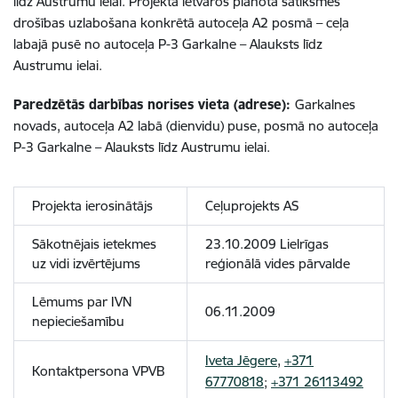
līdz Austrumu ielai. Projekta ietvaros plānota satiksmes
drošības uzlabošana konkrētā autoceļa A2 posmā – ceļa
labajā pusē no autoceļa P-3 Garkalne – Alauksts līdz
Austrumu ielai.
Paredzētās darbības norises vieta (adrese):
Garkalnes
novads, autoceļa A2 labā (dienvidu) puse, posmā no autoceļa
P-3 Garkalne – Alauksts līdz Austrumu ielai.
Projekta ierosinātājs
Ceļuprojekts AS
Sākotnējais ietekmes
23.10.2009 Lielrīgas
uz vidi izvērtējums
reģionālā vides pārvalde
Lēmums par IVN
06.11.2009
nepieciešamību
Iveta Jēgere
,
+371
Kontaktpersona VPVB
67770818
;
+371 26113492