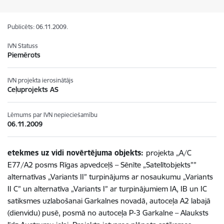
Publicēts: 06.11.2009.
IVN Statuss
Piemērots
IVN projekta ierosinātājs
Ceļuprojekts AS
Lēmums par IVN nepieciešamību
06.11.2009
etekmes uz vidi novērtējuma objekts:
projekta „A/C
E77/A2 posms Rīgas apvedceļš – Sēnīte „Satelītobjekts””
alternatīvas „Variants II” turpinājums ar nosaukumu „Variants
II C” un alternatīva „Variants I” ar turpinājumiem IA, IB un IC
satiksmes uzlabošanai Garkalnes novadā, autoceļa A2 labajā
(dienvidu) pusē, posmā no autoceļa P-3 Garkalne – Alauksts