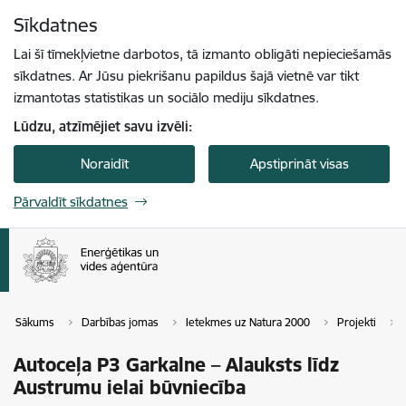
Pāriet uz lapas saturu
Sīkdatnes
Spied
lai meklētu
Enter
Lai šī tīmekļvietne darbotos, tā izmanto obligāti nepieciešamās
sīkdatnes. Ar Jūsu piekrišanu papildus šajā vietnē var tikt
izmantotas statistikas un sociālo mediju sīkdatnes.
Lūdzu, atzīmējiet savu izvēli:
Noraidīt
Apstiprināt visas
Pārvaldīt sīkdatnes
Sākums
Darbības jomas
Ietekmes uz Natura 2000
Projekti
Autoceļa P3 Garkalne – Alauksts līdz
Austrumu ielai būvniecība