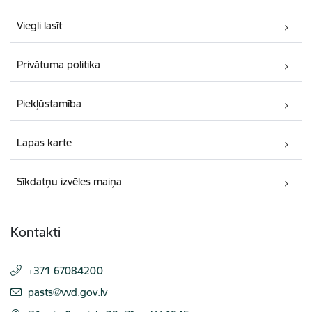
Viegli lasīt
Privātuma politika
Piekļūstamība
Lapas karte
Sīkdatņu izvēles maiņa
Kontakti
+371 67084200
E-pasts:
pasts@vvd.gov.lv