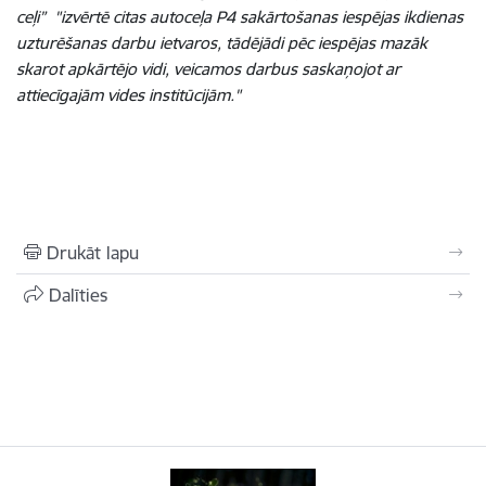
ceļi” "izvērtē citas autoceļa P4 sakārtošanas iespējas ikdienas
uzturēšanas darbu ietvaros, tādējādi pēc iespējas mazāk
skarot apkārtējo vidi, veicamos darbus saskaņojot ar
attiecīgajām vides institūcijām."
Drukāt lapu
Dalīties