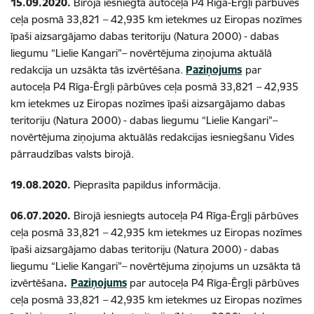
15.09.2020.
Birojā iesniegta autoceļa P4 Rīga-Ērgļi pārbūves
ceļa posmā 33,821 – 42,935 km ietekmes uz Eiropas nozīmes
īpaši aizsargājamo dabas teritoriju (Natura 2000) - dabas
liegumu “Lielie Kangari”– novērtējuma ziņojuma aktuālā
redakcija un uzsākta tās izvērtēšana.
Paziņojums
par
autoceļa P4 Rīga-Ērgļi pārbūves ceļa posmā 33,821 – 42,935
km ietekmes uz Eiropas nozīmes īpaši aizsargājamo dabas
teritoriju (Natura 2000) - dabas liegumu “Lielie Kangari”–
novērtējuma ziņojuma aktuālās redakcijas iesniegšanu Vides
pārraudzības valsts birojā.
19.08.2020.
Pieprasīta papildus informācija.
06.07.2020.
Birojā iesniegts autoceļa P4 Rīga-Ērgļi pārbūves
ceļa posmā 33,821 – 42,935 km ietekmes uz Eiropas nozīmes
īpaši aizsargājamo dabas teritoriju (Natura 2000) - dabas
liegumu “Lielie Kangari”– novērtējuma ziņojums un uzsākta tā
izvērtēšana
.
Paziņojums
par autoceļa P4 Rīga-Ērgļi pārbūves
ceļa posmā 33,821 – 42,935 km ietekmes uz Eiropas nozīmes