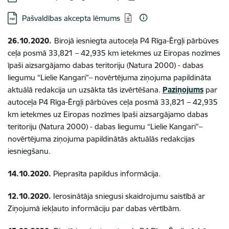
Lejupielādēt:
Pašvaldības akcepta lēmums
26.10.2020.
Birojā iesniegta autoceļa P4 Rīga-Ērgļi pārbūves
ceļa posmā 33,821 – 42,935 km ietekmes uz Eiropas nozīmes
īpaši aizsargājamo dabas teritoriju (Natura 2000) - dabas
liegumu “Lielie Kangari”– novērtējuma ziņojuma papildināta
aktuālā redakcija un uzsākta tās izvērtēšana.
Paziņojums
par
autoceļa P4 Rīga-Ērgļi pārbūves ceļa posmā 33,821 – 42,935
km ietekmes uz Eiropas nozīmes īpaši aizsargājamo dabas
teritoriju (Natura 2000) - dabas liegumu “Lielie Kangari”–
novērtējuma ziņojuma papildinātās aktuālās redakcijas
iesniegšanu.
14.10.2020.
Pieprasīta papildus informācija.
12.10.2020.
Ierosinātāja sniegusi skaidrojumu saistībā ar
Ziņojumā iekļauto informāciju par dabas vērtībām.