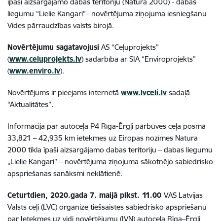
īpaši aizsargājamo dabas teritoriju (Natura 2000) - dabas
liegumu “Lielie Kangari”– novērtējuma ziņojuma iesniegšanu
Vides pārraudzības valsts birojā
.
Novērtējumu sagatavojusi
AS “Ceļuprojekts”
(
www.celuprojekts.lv
) sadarbībā ar SIA “Enviroprojekts”
(
www.enviro.lv
).
Novērtējums ir pieejams internetā
www.lvceli.lv
sadaļā
“Aktualitātes”.
Informācija par autoceļa P4 Rīga-Ērgļi pārbūves ceļa posmā
33,821 – 42,935 km ietekmes uz Eiropas nozīmes Natura
2000 tīkla īpaši aizsargājamo dabas teritoriju – dabas liegumu
„Lielie Kangari” – novērtējuma ziņojuma sākotnējo sabiedrisko
apspriešanas sanāksmi neklātienē.
Ceturtdien, 2020.gada 7. maijā plkst. 11.00
VAS Latvijas
Valsts ceļi (LVC) organizē tiešsaistes sabiedrisko apspriešanu
par Ietekmes uz vidi novērtējumu (IVN) autoceļa Rīga–Ērgļi