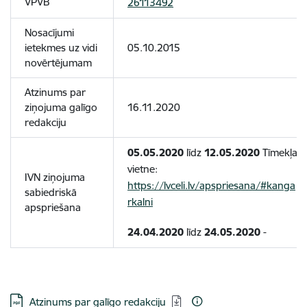
VPVB
26113492
Nosacījumi
ietekmes uz vidi
05.10.2015
novērtējumam
Atzinums par
ziņojuma galīgo
16.11.2020
redakciju
05.05.2020
līdz
12.05.2020
Tīmekļa
vietne:
IVN ziņojuma
https://lvceli.lv/apspriesana/#kanga
sabiedriskā
rkalni
apspriešana
24.04.2020
līdz
24.05.2020
-
Lejupielādēt:
Atzinums par galīgo redakciju