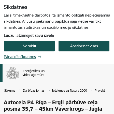
Pāriet uz lapas saturu
Sīkdatnes
Spied
lai meklētu
Enter
Lai šī tīmekļvietne darbotos, tā izmanto obligāti nepieciešamās
sīkdatnes. Ar Jūsu piekrišanu papildus šajā vietnē var tikt
izmantotas statistikas un sociālo mediju sīkdatnes.
Lūdzu, atzīmējiet savu izvēli:
Noraidīt
Apstiprināt visas
Pārvaldīt sīkdatnes
Sākums
Darbības jomas
Ietekmes uz Natura 2000
Projekti
Autoceļa P4 Rīga – Ērgļi pārbūve ceļa
posmā 35,7 – 45km Vāverkrogs – Jugla