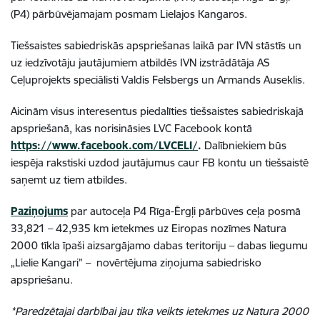
(P4) pārbūvējamajam posmam Lielajos Kangaros.
Tiešsaistes sabiedriskās apspriešanas laikā par IVN stāstīs un
uz iedzīvotāju jautājumiem atbildēs IVN izstrādātāja AS
Ceļuprojekts speciālisti Valdis Felsbergs un Armands Auseklis.
Aicinām visus interesentus piedalīties tiešsaistes sabiedriskajā
apspriešanā, kas norisināsies LVC Facebook kontā
https://www.facebook.com/LVCELI/
.
Dalībniekiem būs
iespēja rakstiski uzdod jautājumus caur FB kontu un tiešsaistē
saņemt uz tiem atbildes.
Paziņojums
par autoceļa P4 Rīga-Ērgļi pārbūves ceļa posmā
33,821 – 42,935 km ietekmes uz Eiropas nozīmes Natura
2000 tīkla īpaši aizsargājamo dabas teritoriju – dabas liegumu
„Lielie Kangari” – novērtējuma ziņojuma sabiedrisko
apspriešanu.
*Paredzētajai darbībai jau tika veikts ietekmes uz Natura 2000