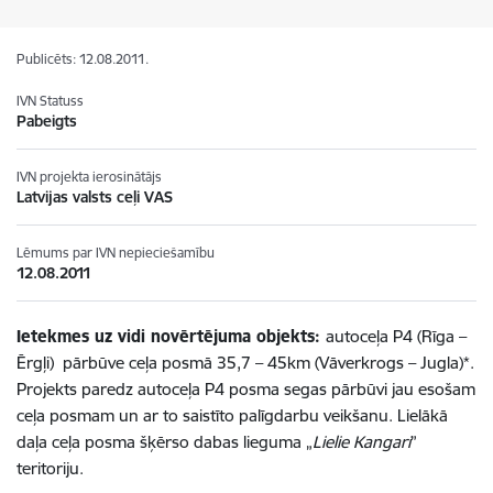
Publicēts: 12.08.2011.
IVN Statuss
Pabeigts
IVN projekta ierosinātājs
Latvijas valsts ceļi VAS
Lēmums par IVN nepieciešamību
12.08.2011
Ietekmes uz vidi novērtējuma objekts:
autoceļa P4 (Rīga –
Ērgļi) pārbūve ceļa posmā 35,7 – 45km (Vāverkrogs – Jugla)*.
Projekts paredz autoceļa
P4 posma
segas pārbūvi
jau esošam
ceļa posmam
un ar to saistīto palīgdarbu veikšanu. Lielākā
daļa ceļa posma šķērso dabas lieguma „
Lielie Kangari
”
teritoriju.