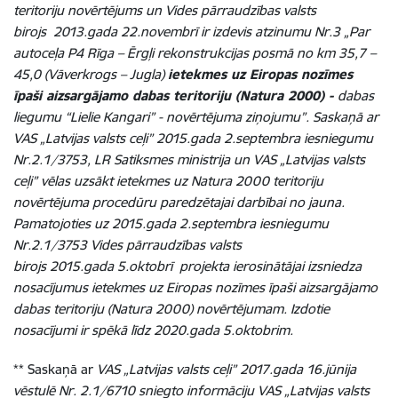
teritoriju novērtējums un Vides pārraudzības valsts
birojs 2013.gada 22.novembrī ir izdevis atzinumu Nr.3 „Par
autoceļa P4 Rīga – Ērgļi rekonstrukcijas posmā no km 35,7 –
45,0 (Vāverkrogs – Jugla)
ietekmes uz Eiropas nozīmes
īpaši aizsargājamo dabas teritoriju (Natura 2000) -
dabas
liegumu “Lielie Kangari” - novērtējuma ziņojumu”.
Saskaņā ar
VAS „Latvijas valsts ceļi” 2015.gada 2.septembra iesniegumu
Nr.2.1/3753, LR Satiksmes ministrija un VAS „Latvijas valsts
ceļi” vēlas uzsākt ietekmes uz Natura 2000 teritoriju
novērtējuma procedūru paredzētajai darbībai no jauna.
Pamatojoties uz
2015.gada 2.septembra iesniegumu
Nr.2.1/3753
Vides pārraudzības valsts
birojs
2015.gada
5.oktobrī projekta ierosinātājai izsniedza
nosacījumus ietekmes uz Eiropas nozīmes īpaši aizsargājamo
dabas teritoriju (Natura 2000) novērtējumam. Izdotie
nosacījumi ir spēkā līdz 2020.gada 5.oktobrim.
** Saskaņā ar
VAS „Latvijas valsts ceļi” 2017.gada 16.jūnija
vēstulē Nr. 2.1/6710 sniegto informāciju
VAS „Latvijas valsts