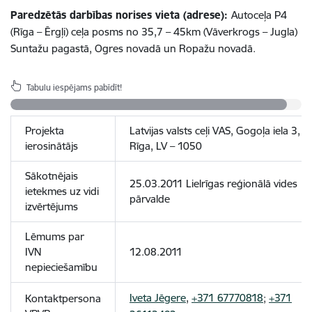
Paredzētās darbības norises vieta (adrese):
Autoceļa P4
(Rīga – Ērgļi) ceļa posms no 35,7 – 45km (Vāverkrogs – Jugla)
Suntažu pagastā, Ogres novadā un Ropažu novadā.
Tabulu iespējams pabīdīt!
Projekta
Latvijas valsts ceļi VAS, Gogoļa iela 3,
ierosinātājs
Rīga, LV – 1050
Sākotnējais
25.03.2011 Lielrīgas reģionālā vides
ietekmes uz vidi
pārvalde
izvērtējums
Lēmums par
IVN
12.08.2011
nepieciešamību
Iveta Jēgere
,
+371 67770818
;
+371
Kontaktpersona