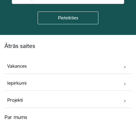
Kājene
Ātrās saites
Vakances
Iepirkumi
Projekti
Par mums