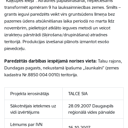
“Kaļķupes ieleja”. Atradnes paplašināšanai, nepieciešams
transformēt apmēram 9 ha lauksaimniecības zemes. Smilts –
grants ieguvi paredzēts veikt virs gruntsūdens līmeņa bez
pazemes ūdens atsūknēšanas laika periodā no marta līdz
novembrim, pielietojot atklāto ieguves metodi un veicot
izrakteņu pārstrādi (šķirošana/drupināšana) atradnes
teritorijā. Produkcijas izvešanai plānots izmantot esošo
pievedceļu.
Paredzētās darbības iespējamā norises vieta:
Talsu rajons,
Dundagas pagasts, nekustamā īpašuma „Jaunkalni” (zemes
kadastra Nr.8850 004 0010) teritorija.
Projekta ierosinātājs
TALCE SIA
Sākotnējais ietekmes uz
28.09.2007 Daugavpils
vidi izvērtējums
reģionālā vides pārvalde
Lēmums par IVN
16.10.2007