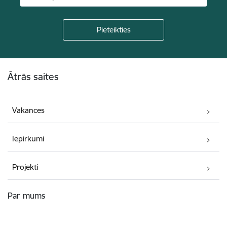
Kājene
Ātrās saites
Vakances
Iepirkumi
Projekti
Par mums