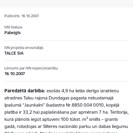
Publicēts: 16.10.2007.
IVN Statuss
Pabeigts
IVN projekta ierosinātājs
TALCE SIA
Lēmums par IVN nepieciešamību
16.10.2007
Paredzētā darbība:
esošās 4,9 ha lielās derīgo izrakteņu
atradnes Talsu rajona Dundagas pagasta nekustamajā
īpašumā “Jaunkalni” (kadastra Nr.8850 004 0010, kopējā
platība ir 33,2 ha) paplašināšana par apmēram 7 ha. Teritorija,
3
kurā plānots iegūt aptuveni 100 tūkst. m
smilts – grants
gadā, robežojas ar Slīteres nacionālo parku un dabas liegumu