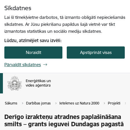
Pāriet uz lapas saturu
Sīkdatnes
Spied
lai meklētu
Enter
Lai šī tīmekļvietne darbotos, tā izmanto obligāti nepieciešamās
sīkdatnes. Ar Jūsu piekrišanu papildus šajā vietnē var tikt
izmantotas statistikas un sociālo mediju sīkdatnes.
Lūdzu, atzīmējiet savu izvēli:
Noraidīt
Apstiprināt visas
Pārvaldīt sīkdatnes
Sākums
Darbības jomas
Ietekmes uz Natura 2000
Projekti
Derīgo izrakteņu atradnes paplašināšana
smilts – grants ieguvei Dundagas pagastā