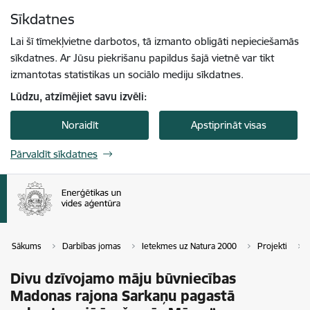
Pāriet uz lapas saturu
Sīkdatnes
Spied
lai meklētu
Enter
Lai šī tīmekļvietne darbotos, tā izmanto obligāti nepieciešamās
sīkdatnes. Ar Jūsu piekrišanu papildus šajā vietnē var tikt
izmantotas statistikas un sociālo mediju sīkdatnes.
Lūdzu, atzīmējiet savu izvēli:
Noraidīt
Apstiprināt visas
Pārvaldīt sīkdatnes
Sākums
Darbības jomas
Ietekmes uz Natura 2000
Projekti
Divu dzīvojamo māju būvniecības
Madonas rajona Sarkaņu pagastā