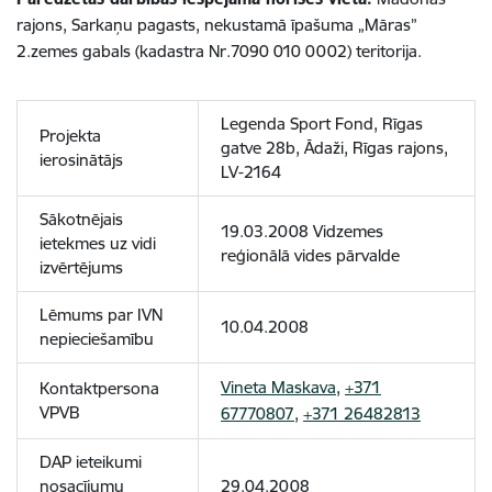
rajons, Sarkaņu pagasts, nekustamā īpašuma „Māras”
2.zemes gabals (kadastra Nr.7090 010 0002) teritorija.
Legenda Sport Fond, Rīgas
Projekta
gatve 28b, Ādaži, Rīgas rajons,
ierosinātājs
LV-2164
Sākotnējais
19.03.2008 Vidzemes
ietekmes uz vidi
reģionālā vides pārvalde
izvērtējums
Lēmums par IVN
10.04.2008
nepieciešamību
Vineta Maskava
,
+371
Kontaktpersona
VPVB
67770807
,
+371 26482813
DAP ieteikumi
nosacījumu
29.04.2008