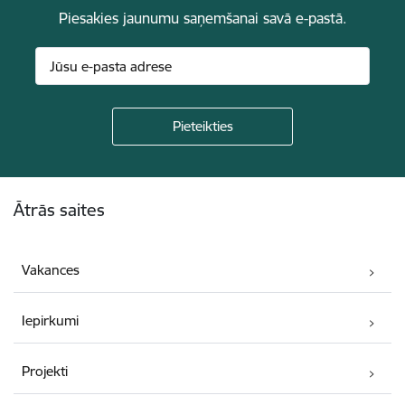
Piesakies jaunumu saņemšanai savā e-pastā.
Kājene
Ātrās saites
Vakances
Iepirkumi
Projekti