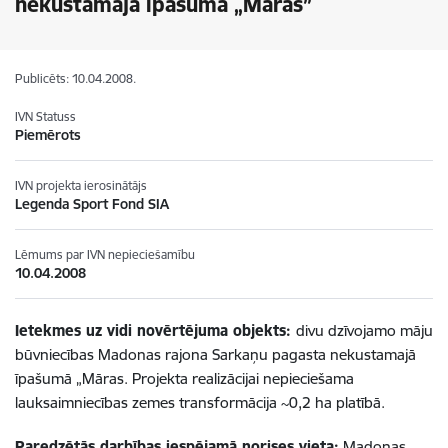
nekustamajā īpašumā „Māras”
Publicēts: 10.04.2008.
IVN Statuss
Piemērots
IVN projekta ierosinātājs
Legenda Sport Fond SIA
Lēmums par IVN nepieciešamību
10.04.2008
Ietekmes uz vidi novērtējuma objekts:
divu dzīvojamo māju
būvniecības Madonas rajona Sarkaņu pagasta nekustamajā
īpašumā „Māras. Projekta realizācijai nepieciešama
lauksaimniecības zemes transformācija ~0,2 ha platībā.
Paredzētās darbības iespējamā norises vieta:
Madonas