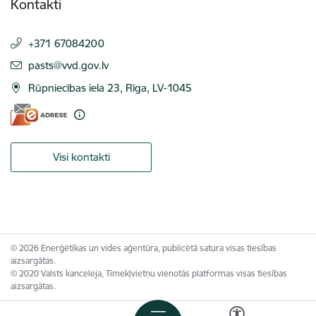
Kontakti
+371 67084200
E-pasts:
pasts@vvd.gov.lv
Rūpniecības iela 23, Rīga, LV-1045
Visi kontakti
© 2026 Enerģētikas un vides aģentūra, publicētā satura visas tiesības
aizsargātas.
© 2020 Valsts kanceleja, Tīmekļvietņu vienotās platformas visas tiesības
aizsargātas.