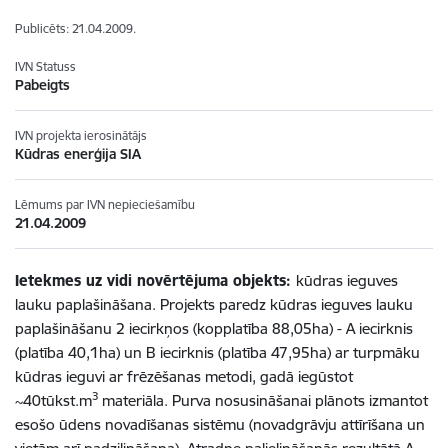
Publicēts: 21.04.2009.
IVN Statuss
Pabeigts
IVN projekta ierosinātājs
Kūdras enerģija SIA
Lēmums par IVN nepieciešamību
21.04.2009
Ietekmes uz vidi novērtējuma objekts:
kūdras ieguves
lauku paplašināšana. Projekts paredz kūdras ieguves lauku
paplašināšanu 2 iecirkņos (kopplatība 88,05ha) - A iecirknis
(platība 40,1ha) un B iecirknis (platība 47,95ha) ar turpmāku
kūdras ieguvi ar frēzēšanas metodi, gadā iegūstot
3
~40tūkst.m
materiāla. Purva nosusināšanai plānots izmantot
esošo ūdens novadīšanas sistēmu (novadgrāvju attīrīšana un