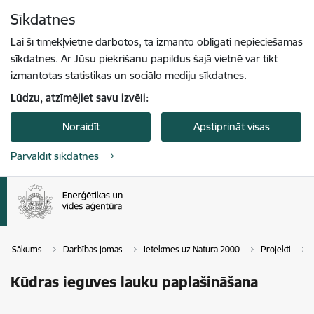
Pāriet uz lapas saturu
Sīkdatnes
Spied
lai meklētu
Enter
Lai šī tīmekļvietne darbotos, tā izmanto obligāti nepieciešamās
sīkdatnes. Ar Jūsu piekrišanu papildus šajā vietnē var tikt
izmantotas statistikas un sociālo mediju sīkdatnes.
Lūdzu, atzīmējiet savu izvēli:
Noraidīt
Apstiprināt visas
Pārvaldīt sīkdatnes
Sākums
Darbības jomas
Ietekmes uz Natura 2000
Projekti
Kūdras ieguves lauku paplašināšana