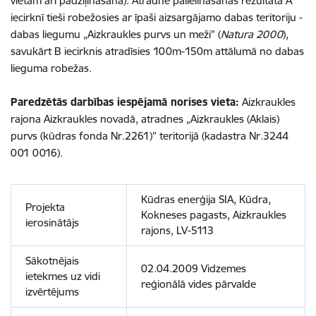
vietām arī padziļināšana). Atradne palielināšanās rezultātā A
iecirknī tieši robežosies ar īpaši aizsargājamo dabas teritoriju -
dabas liegumu „Aizkraukles purvs un meži” (
Natura 2000
),
savukārt B iecirknis atradīsies 100m-150m attālumā no dabas
lieguma robežas.
Paredzētās darbības iespējamā norises vieta:
Aizkraukles
rajona Aizkraukles novadā, atradnes „Aizkraukles (Aklais)
purvs (kūdras fonda Nr.2261)” teritorijā (kadastra Nr.3244
001 0016).
Kūdras enerģija SIA, Kūdra,
Projekta
Kokneses pagasts, Aizkraukles
ierosinātājs
rajons, LV-5113
Sākotnējais
02.04.2009 Vidzemes
ietekmes uz vidi
reģionālā vides pārvalde
izvērtējums