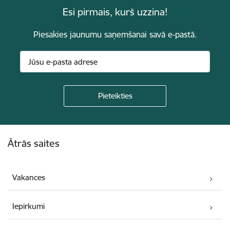
Esi pirmais, kurš uzzina!
Piesakies jaunumu saņemšanai savā e-pastā.
Kājene
Ātrās saites
Vakances
Iepirkumi