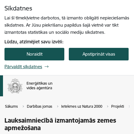
Pāriet uz lapas saturu
Sīkdatnes
Spied
lai meklētu
Enter
Lai šī tīmekļvietne darbotos, tā izmanto obligāti nepieciešamās
sīkdatnes. Ar Jūsu piekrišanu papildus šajā vietnē var tikt
izmantotas statistikas un sociālo mediju sīkdatnes.
Lūdzu, atzīmējiet savu izvēli:
Noraidīt
Apstiprināt visas
Pārvaldīt sīkdatnes
Sākums
Darbības jomas
Ietekmes uz Natura 2000
Projekti
Lauksaimniecībā izmantojamās zemes
apmežošana