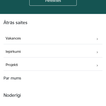
Kājene
Ātrās saites
Vakances
Iepirkumi
Projekti
Par mums
Noderīgi