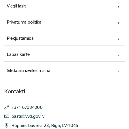
Viegli lasīt
Privātuma politika
Piekļūstamība
Lapas karte
Sīkdatņu izvēles maiņa
Kontakti
+371 67084200
E-pasts:
pasts@vvd.gov.lv
Rūpniecības iela 23, Rīga, LV-1045