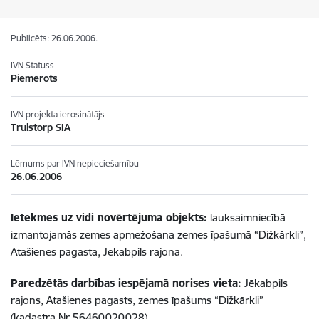
Publicēts: 26.06.2006.
IVN Statuss
Piemērots
IVN projekta ierosinātājs
Trulstorp SIA
Lēmums par IVN nepieciešamību
26.06.2006
Ietekmes uz vidi novērtējuma objekts:
lauksaimniecībā
izmantojamās zemes apmežošana zemes īpašumā “Dižkārkli”,
Atašienes pagastā, Jēkabpils rajonā.
Paredzētās darbības iespējamā norises vieta:
Jēkabpils
rajons, Atašienes pagasts, zemes īpašums “Dižkārkli”
(kadastra Nr.56460020028).