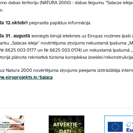
amo dabas teritoriju (NATURA 2000) - dabas liegumu "Salacas ielej
u.
da 12.oktobrī
pieprasīta papildus informācija.
da 31. augustā
iesniegts birojā ietekmes uz Eiropas nozīmes īpaši
arku „Salacas ieleja” novērtējuma ziņojums nekustamā īpašuma „M
 Nr.6625 003 0177 un Nr.6625 003 0174) un nekustamā īpašumā 
itorijā plānota rekreatīvā tūrisma kompleksa izveidei/rekonstrukcija
 uz Natura 2000 novērtējuma ziņojums p
ieejams
izstrādātāja inter
w.eiroprojekts.lv/Salaca