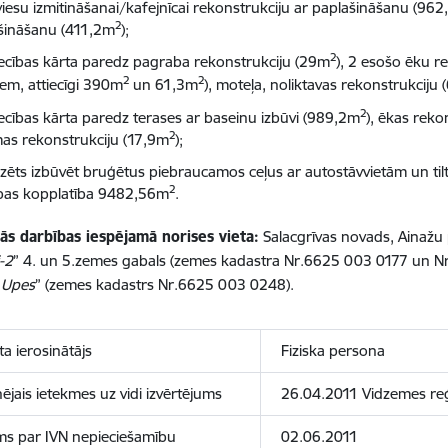
viesu izmitināšanai/kafejnīcai rekonstrukciju ar paplašināšanu (96
2
šināšanu (411,2m
);
2
ecības kārta paredz pagraba rekonstrukciju (29m
), 2 esošo ēku r
2
2
iem, attiecīgi 390m
un 61,3m
), moteļa, noliktavas rekonstrukciju
2
ecības kārta paredz terases ar baseinu izbūvi (989,2m
), ēkas reko
2
mas rekonstrukciju (17,9m
);
zēts izbūvēt bruģētus piebraucamos ceļus ar autostāvvietām un til
2
bas kopplatība 9482,56m
.
ās darbības iespējamā norises vieta:
Salacgrīvas novads, Ainaž
-2
” 4. un 5.zemes gabals (zemes kadastra Nr.6625 003 0177 un N
„
Upes
” (zemes kadastrs Nr.6625 003 0248).
ta ierosinātājs
Fiziska persona
ējais ietekmes uz vidi izvērtējums
26.04.2011 Vidzemes reģ
s par IVN nepieciešamību
02.06.2011