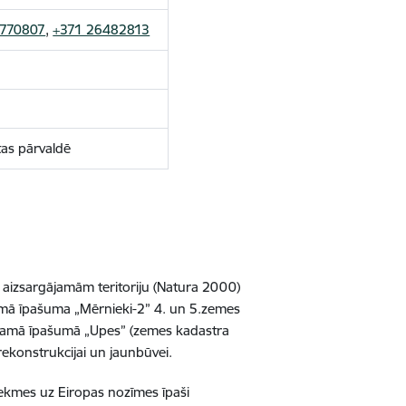
7770807
,
+371 26482813
tas pārvaldē
i aizsargājamām teritoriju (Natura 2000)
amā īpašuma „Mērnieki-
2”
4. un 5.zemes
tamā īpašumā „Upes” (zemes kadastra
rekonstrukcijai un jaunbūvei.
ekmes uz Eiropas nozīmes īpaši