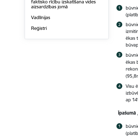
faktisko rīcību izskatīšana vides
aizsardzības jomā
būvni
(plat
Vadlīnijas
būvni
Reģistri
izmit
ēkas 
būvap
būvni
ēkas 
rekon
(95,
Visu 
izbūv
ap 1
Īpašumā 
būvni
(plat