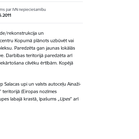
s par IVN nepieciešamību
6.2011
ide/rekonstrukcija un
a centru Kopumā plānots uzbūvēt vai
leksu. Paredzēta gan jaunas lokālās
 Darbības teritorijā paredzēta arī
biekārtošana cilvēku ērtībām. Kopējā
p Salacas upi un valsts autoceļu Ainaži-
” teritorijā
(Eiropas nozīmes
upes labajā krastā, īpašums „
Upes
” arī