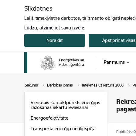
Pāriet uz lapas saturu
Sīkdatnes
Lai šī tīmekļvietne darbotos, tā izmanto obligāti nepiec
Lūdzu, atzīmējiet savu izvēli:
Noraidīt
Apstiprināt visas
Par mums
Sākums
Darbības jomas
Ietekmes uz Natura 2000
Pr
Rekrea
Vienotais kontaktpunkts enerģijas
ražošanas iekārtu ieviešanai
pagas
Energoefektivitāte
Transporta enerģija un ilgtspēja
Publicēts: 