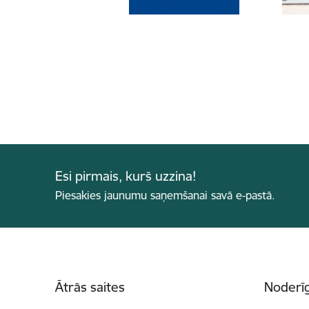
Esi pirmais, kurš uzzina!
Piesakies jaunumu saņemšanai savā e-pastā.
Kājene
Ātrās saites
Noderīg