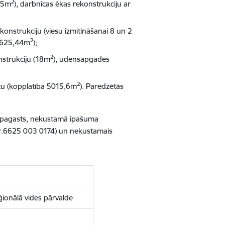
2
2,5m
), darbnīcas ēkas rekonstrukciju ar
ekonstrukciju (viesu izmitināšanai 8 un 2
2
 (625,44m
);
2
nstrukciju (18m
), ūdensapgādes
2
tu (kopplatība 5015,6m
). Paredzētās
u pagasts, nekustamā īpašuma
r.6625 003 0174) un nekustamais
ionālā vides pārvalde