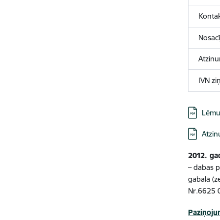
Konta
Nosacī
Atzinu
IVN zi
Lejupielād
Lēmu
Lejupielād
Atzin
2012. ga
– dabas p
gabalā (
Nr.6625 0
Paziņoju