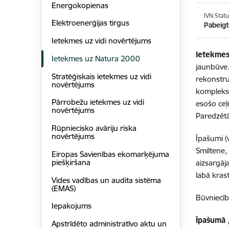
Energokopienas
IVN Stat
Elektroenerģijas tirgus
Pabeigt
Ietekmes uz vidi novērtējums
Ietekmes
Ietekmes uz Natura 2000
jaunbūve.
Stratēģiskais ietekmes uz vidi
rekonstru
novērtējums
kompleksa
Pārrobežu ietekmes uz vidi
esošo ceļ
novērtējums
Paredzēt
Rūpniecisko avāriju riska
novērtējums
Īpašumi (
Smiltene,
Eiropas Savienības ekomarķējuma
piešķiršana
aizsargāj
labā kras
Vides vadības un audita sistēma
(EMAS)
Būvniecīb
Iepakojums
Īpašumā 
Apstrīdēto administratīvo aktu un