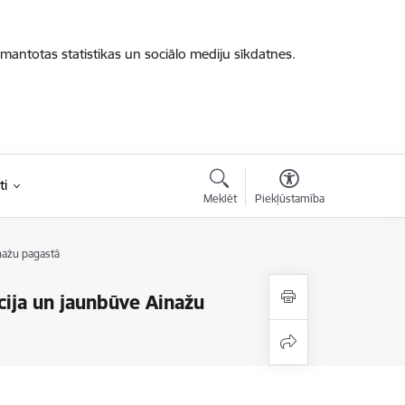
zmantotas statistikas un sociālo mediju sīkdatnes.
ti
Meklēt
Piekļūstamība
nažu pagastā
cija un jaunbūve Ainažu