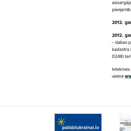
aizsargāj
pieejamīb
2012. ga
2012. ga
– dabas p
kadastra
0248) ter
Ietekmes
vietnē
ww