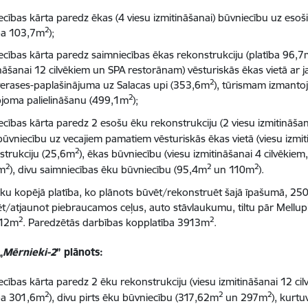
ecības kārta paredz ēkas (4 viesu izmitināšanai) būvniecību uz e
2
ība 103,7m
);
ecības kārta paredz saimniecības ēkas rekonstrukciju (platība 96,
ināšanai 12 cilvēkiem un SPA restorānam) vēsturiskās ēkas vietā a
2
terases-paplašinājuma uz Salacas upi (353,6m
), tūrismam izmanto
2
joma palielināšanu (499,1m
);
ecības kārta paredz 2 esošu ēku rekonstrukciju (2 viesu izmitināša
būvniecību uz vecajiem pamatiem vēsturiskās ēkas vietā (viesu izmi
2
strukciju (25,6m
), ēkas būvniecību (viesu izmitināšanai 4 cilvēkie
2
2
2
8m
), divu saimniecības ēku būvniecību (95,4m
un 110m
).
ēku kopējā platība, ko plānots būvēt/rekonstruēt šajā īpašumā, 2
ēt/atjaunot piebraucamos ceļus, auto stāvlaukumu, tiltu pār Mellupi
2
2
412m
. Paredzētās darbības kopplatība 3913m
.
„
Mērnieki-2
” plānots:
ecības kārta paredz 2 ēku rekonstrukciju (viesu izmitināšanai 12 ci
2
2
2
ība 301,6m
), divu pirts ēku būvniecību (317,62m
un 297m
), kurt