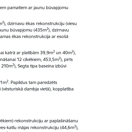
sošiem pamatiem ar jaunu būvapjomu
2
7m
), dzirnavu ēkas rekonstrukciju (viesu
2
r jaunu būvapjomu (435m
), dzirnavu
jamas ēkas rekonstrukcija ar esošā
2
2
nai katrā ar platībām 39,9m
un 40m
),
2
tināšanai 12 cilvēkiem, 453,5m
), pirts
2
m, 210m
), Segta tipa baseina izbūvi
2
501m
. Papildus tam paredzēts
 (vēsturiskā dambja vietā), kopplatība
lvēkiem) rekonstrukciju ar paplašināšanu
2
uves-katlu mājas rekonstrukciju (44,6m
),