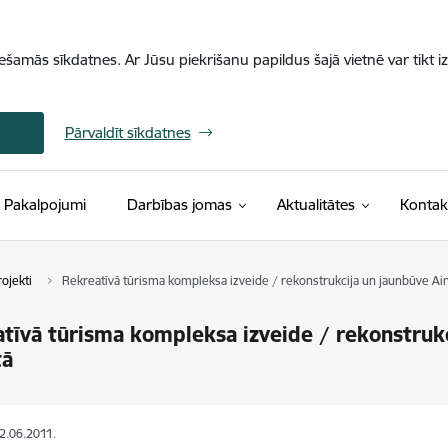
iešamās sīkdatnes. Ar Jūsu piekrišanu papildus šajā vietnē var tikt i
Pārvaldīt sīkdatnes
Pakalpojumi
Darbības jomas
Aktualitātes
Kontak
ojekti
Rekreatīvā tūrisma kompleksa izveide / rekonstrukcija un jaunbūve Ai
tīvā tūrisma kompleksa izveide / rekonstruk
tā
02.06.2011.