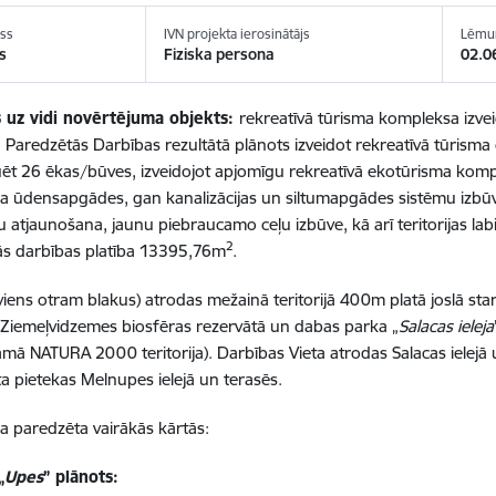
uss
IVN projekta ierosinātājs
Lēmum
s
Fiziska persona
02.0
 uz vidi novērtējuma objekts:
rekreatīvā tūrisma kompleksa izve
 Paredzētās Darbības rezultātā plānots izveidot rekreatīvā tūrism
ēt 26 ēkas/būves, izveidojot apjomīgu rekreatīvā ekotūrisma komp
 ūdensapgādes, gan kanalizācijas un siltumapgādes sistēmu izbūve.
u atjaunošana, jaunu piebraucamo ceļu izbūve, kā arī teritorijas la
2
ās darbības platība 13395,76m
.
viens otram blakus) atrodas mežainā teritorijā 400m platā joslā star
 Ziemeļvidzemes biosfēras rezervātā un dabas parka „
Salacas ieleja
amā NATURA 2000 teritorija). Darbības Vieta atrodas Salacas ielejā 
ta pietekas Melnupes ielejā un terasēs.
a paredzēta vairākās kārtās:
„
Upes
” plānots: