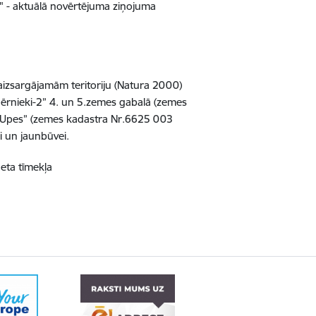
a" - aktuālā novērtējuma ziņojuma
 aizsargājamām teritoriju (Natura 2000)
ērnieki-
2”
4. un 5.zemes gabalā (zemes
„Upes” (zemes kadastra Nr.6625 003
i un jaunbūvei.
neta tīmekļa