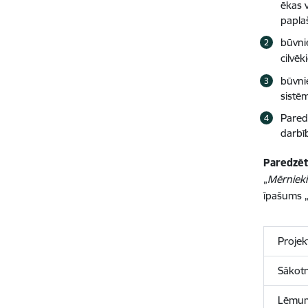
ēkas 
papla
būvni
cilvēk
būvni
sistē
Pared
darbī
Paredzēt
„
Mērnieki
īpašums 
Projek
Sākotn
Lēmum