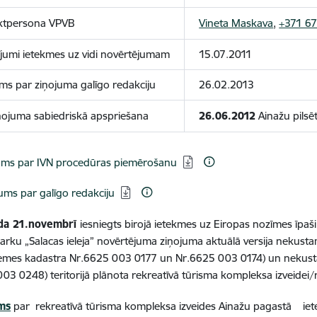
ktpersona VPVB
Vineta Maskava
,
+371 6
jumi ietekmes uz vidi novērtējumam
15.07.2011
ms par ziņojuma galīgo redakciju
26.02.2013
ņojuma sabiedriskā apspriešana
26.06.2012
Ainažu pilsē
ēt:
ms par IVN procedūras piemērošanu
ēt:
ums par galīgo redakciju
da 21.novembrī
iesniegts birojā ietekmes uz Eiropas nozīmes īpaš
arku „Salacas ieleja” novērtējuma ziņojuma aktuālā versija nekust
zemes kadastra Nr.6625 003 0177 un Nr.6625 003 0174) un nekus
03 0248) teritorijā plānota rekreatīvā tūrisma kompleksa izveidei/
ms
par rekreatīvā tūrisma kompleksa izveides Ainažu pagastā iet