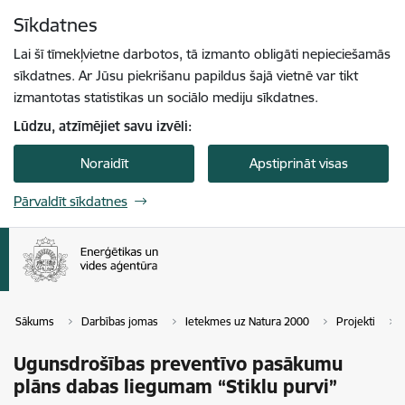
Pāriet uz lapas saturu
Sīkdatnes
Spied
lai meklētu
Enter
Lai šī tīmekļvietne darbotos, tā izmanto obligāti nepieciešamās
sīkdatnes. Ar Jūsu piekrišanu papildus šajā vietnē var tikt
izmantotas statistikas un sociālo mediju sīkdatnes.
Lūdzu, atzīmējiet savu izvēli:
Noraidīt
Apstiprināt visas
Pārvaldīt sīkdatnes
Sākums
Darbības jomas
Ietekmes uz Natura 2000
Projekti
Ugunsdrošības preventīvo pasākumu
plāns dabas liegumam “Stiklu purvi”