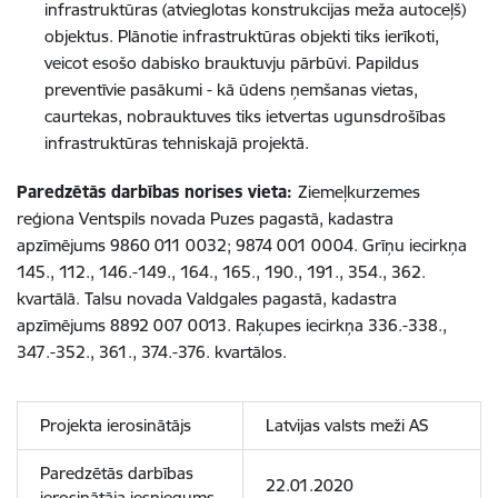
infrastruktūras (atvieglotas konstrukcijas meža autoceļš)
objektus. Plānotie infrastruktūras objekti tiks ierīkoti,
veicot esošo dabisko brauktuvju pārbūvi. Papildus
preventīvie pasākumi - kā ūdens ņemšanas vietas,
caurtekas, nobrauktuves tiks ietvertas ugunsdrošības
infrastruktūras tehniskajā projektā.
Paredzētās darbības norises vieta:
Ziemeļkurzemes
reģiona Ventspils novada Puzes pagastā, kadastra
apzīmējums 9860 011 0032; 9874 001 0004. Grīņu iecirkņa
145., 112., 146.-149., 164., 165., 190., 191., 354., 362.
kvartālā. Talsu novada Valdgales pagastā, kadastra
apzīmējums 8892 007 0013. Raķupes iecirkņa 336.-338.,
347.-352., 361., 374.-376. kvartālos.
Projekta ierosinātājs
Latvijas valsts meži AS
Paredzētās darbības
22.01.2020
ierosinātāja iesniegums