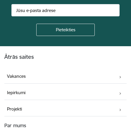
Kājene
Ātrās saites
Vakances
Iepirkumi
Projekti
Par mums