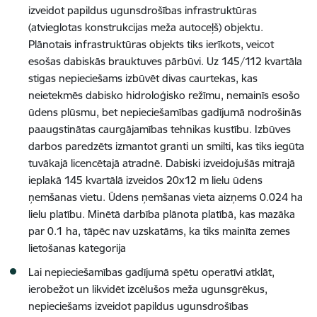
izveidot papildus ugunsdrošības infrastruktūras
(atvieglotas konstrukcijas meža autoceļš) objektu.
Plānotais infrastruktūras objekts tiks ierīkots, veicot
esošas dabiskās brauktuves pārbūvi. Uz 145/112 kvartāla
stigas nepieciešams izbūvēt divas caurtekas, kas
neietekmēs dabisko hidroloģisko režīmu, nemainīs esošo
ūdens plūsmu, bet nepieciešamības gadījumā nodrošinās
paaugstinātas caurgājamības tehnikas kustību. Izbūves
darbos paredzēts izmantot granti un smilti, kas tiks iegūta
tuvākajā licencētajā atradnē. Dabiski izveidojušās mitrajā
ieplakā 145 kvartālā izveidos 20x12 m lielu ūdens
ņemšanas vietu. Ūdens ņemšanas vieta aizņems 0.024 ha
lielu platību. Minētā darbība plānota platībā, kas mazāka
par 0.1 ha, tāpēc nav uzskatāms, ka tiks mainīta zemes
lietošanas kategorija
Lai nepieciešamības gadījumā spētu operatīvi atklāt,
ierobežot un likvidēt izcēlušos meža ugunsgrēkus,
nepieciešams izveidot papildus ugunsdrošības