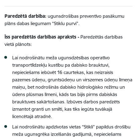
Paredzētā darbība:
ugunsdrošības preventīvo pasākumu
plāns dabas liegumam “Stiklu purvi”.
Īss paredzētās darbības apraksts -
Paredzētās
darbības
vietā plānots:
Lai nodrošinātu meža ugunsdzēsības operatīvo
transportlīdzekļu kustību pa dabisko brauktuvi,
nepieciešams iebūvēt 16 caurtekas, kas neizraisīs
pazemes ūdeņu, gruntsūdeņu un virszemes ūdeņu līmeņa
maiņu, bet nodrošinās dabisko hidroloģisko režīmu un
ūdens plūsmas līmeni, kāds tas bijis pirms dabiskās
brauktuves sakārtošanas. Izbūves darbos paredzēts
izmantot granti un smilti, kas tiks iegūta tuvākajā
licencētajā atradnē.
Lai nodrošinātu apdzīvotas vietas “Stikli” papildus drošību
meža ugunsgrēka izcelšanās gadījumā, nepieciešams