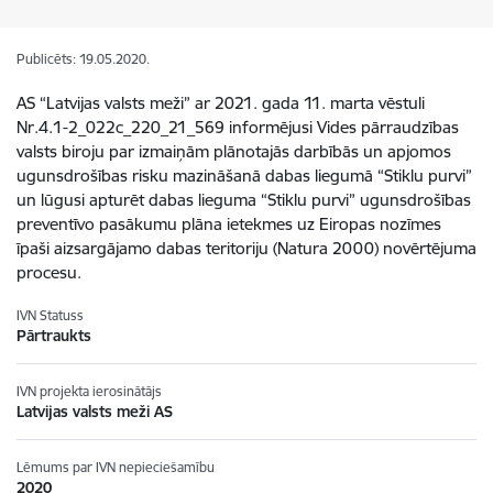
Publicēts: 19.05.2020.
AS “Latvijas valsts meži” ar 2021. gada 11. marta vēstuli
Nr.4.1-2_022c_220_21_569 informējusi Vides pārraudzības
valsts biroju par izmaiņām plānotajās darbībās un apjomos
ugunsdrošības risku mazināšanā dabas liegumā “Stiklu purvi”
un lūgusi apturēt dabas lieguma “Stiklu purvi” ugunsdrošības
preventīvo pasākumu plāna ietekmes uz Eiropas nozīmes
īpaši aizsargājamo dabas teritoriju (Natura 2000) novērtējuma
procesu.
IVN Statuss
Pārtraukts
IVN projekta ierosinātājs
Latvijas valsts meži AS
Lēmums par IVN nepieciešamību
2020