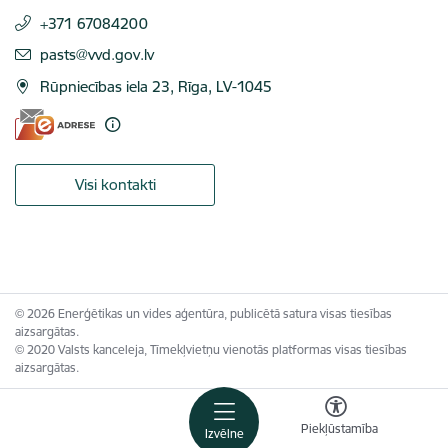
+371 67084200
E-pasts:
pasts@vvd.gov.lv
Rūpniecības iela 23, Rīga, LV-1045
Visi kontakti
© 2026 Enerģētikas un vides aģentūra, publicētā satura visas tiesības
aizsargātas.
© 2020 Valsts kanceleja, Tīmekļvietņu vienotās platformas visas tiesības
aizsargātas.
Piekļūstamība
Izvēlne