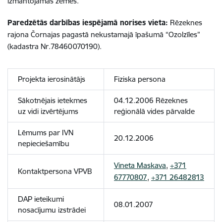
izmantojamās zemes.
Paredzētās darbības iespējamā norises vieta:
Rēzeknes
rajona Čornajas pagastā nekustamajā īpašumā “Ozolzīles”
(kadastra Nr.78460070190).
Projekta ierosinātājs
Fiziska persona
Sākotnējais ietekmes
04.12.2006 Rēzeknes
uz vidi izvērtējums
reģionālā vides pārvalde
Lēmums par IVN
20.12.2006
nepieciešamību
Vineta Maskava
,
+371
Kontaktpersona VPVB
67770807
,
+371 26482813
DAP ieteikumi
08.01.2007
nosacījumu izstrādei