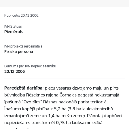
Publicēts: 20.12.2006.
IVN Statuss
Piemērots
IVN projekta ierosinātājs
Fiziska persona
Lēmums par IVN nepieciešamību
20.12.2006
Paredzētā darbība:
piecu vasaras dzīvojamo māju un pirts
būvniecība Rēzeknes rajona Čornajas pagastā nekustamajā
īpašumā “Ozolzīles” Rāznas nacionālā parka teritorijā.
Īpašuma kopējā platība ir 5,2 ha (3,8 ha lauksaimniecībā
izmantojamā zeme un 1,4 ha meža zeme). Plānotajai apbūvei
nepieciešams transformēt 0,75 ha lauksaimniecībā