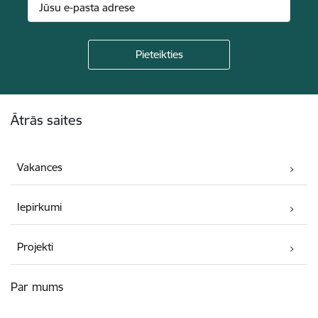
Kājene
Ātrās saites
Vakances
Iepirkumi
Projekti
Par mums