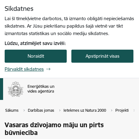
Pāriet uz lapas saturu
Sīkdatnes
Spied
lai meklētu
Enter
Lai šī tīmekļvietne darbotos, tā izmanto obligāti nepieciešamās
sīkdatnes. Ar Jūsu piekrišanu papildus šajā vietnē var tikt
izmantotas statistikas un sociālo mediju sīkdatnes.
Lūdzu, atzīmējiet savu izvēli:
Noraidīt
Apstiprināt visas
Pārvaldīt sīkdatnes
Sākums
Darbības jomas
Ietekmes uz Natura 2000
Projekti
Vasaras dzīvojamo māju un pirts
būvniecība