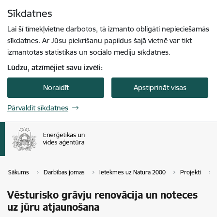
Pāriet uz lapas saturu
Sīkdatnes
Spied
lai meklētu
Enter
Lai šī tīmekļvietne darbotos, tā izmanto obligāti nepieciešamās
sīkdatnes. Ar Jūsu piekrišanu papildus šajā vietnē var tikt
izmantotas statistikas un sociālo mediju sīkdatnes.
Lūdzu, atzīmējiet savu izvēli:
Noraidīt
Apstiprināt visas
Pārvaldīt sīkdatnes
Sākums
Darbības jomas
Ietekmes uz Natura 2000
Projekti
Vēsturisko grāvju renovācija un noteces
uz jūru atjaunošana