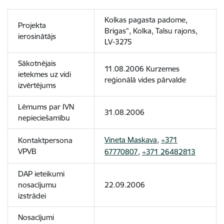
Kolkas pagasta padome,
Projekta
Brigas”, Kolka, Talsu rajons,
ierosinātājs
LV-3275
Sākotnējais
11.08.2006 Kurzemes
ietekmes uz vidi
reģionālā vides pārvalde
izvērtējums
Lēmums par IVN
31.08.2006
nepieciešamību
Vineta Maskava
,
+371
Kontaktpersona
VPVB
67770807
,
+371 26482813
DAP ieteikumi
nosacījumu
22.09.2006
izstrādei
Nosacījumi