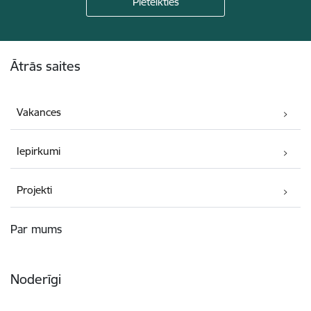
Kājene
Ātrās saites
Vakances
Iepirkumi
Projekti
Par mums
Noderīgi