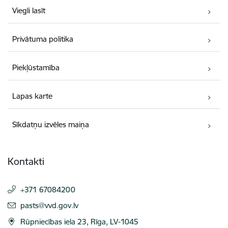
Viegli lasīt
Privātuma politika
Piekļūstamība
Lapas karte
Sīkdatņu izvēles maiņa
Kontakti
+371 67084200
E-pasts:
pasts@vvd.gov.lv
Rūpniecības iela 23, Rīga, LV-1045