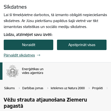
Pāriet uz lapas saturu
Sīkdatnes
Spied
lai meklētu
Enter
Lai šī tīmekļvietne darbotos, tā izmanto obligāti nepieciešamās
sīkdatnes. Ar Jūsu piekrišanu papildus šajā vietnē var tikt
izmantotas statistikas un sociālo mediju sīkdatnes.
Lūdzu, atzīmējiet savu izvēli:
Noraidīt
Apstiprināt visas
Pārvaldīt sīkdatnes
Sākums
Darbības jomas
Ietekmes uz Natura 2000
Projekti
Vēžu strauta atjaunošana Ziemeru
pagastā