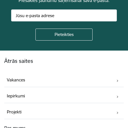
Piesakies jaunumu saņemšanai savā e-pastā.
Kājene
Ātrās saites
Vakances
Iepirkumi
Projekti