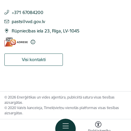
+371 67084200
E-pasts:
pasts@vvd.gov.lv
Rūpniecības iela 23, Rīga, LV-1045
Visi kontakti
© 2026 Enerģētikas un vides aģentūra, publicētā satura visas tiesības
aizsargātas.
© 2020 Valsts kanceleja, Tīmekļvietņu vienotās platformas visas tiesības
aizsargātas.
Piekļūstamība