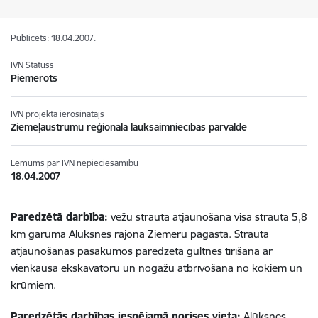
Publicēts: 18.04.2007.
IVN Statuss
Piemērots
IVN projekta ierosinātājs
Ziemeļaustrumu reģionālā lauksaimniecības pārvalde
Lēmums par IVN nepieciešamību
18.04.2007
Paredzētā darbība:
vēžu strauta atjaunošana visā strauta 5,8
km garumā Alūksnes rajona Ziemeru pagastā. Strauta
atjaunošanas pasākumos paredzēta gultnes tīrīšana ar
vienkausa ekskavatoru un nogāžu atbrīvošana no kokiem un
krūmiem.
Paredzētās darbības iespējamā norises vieta:
Alūksnes