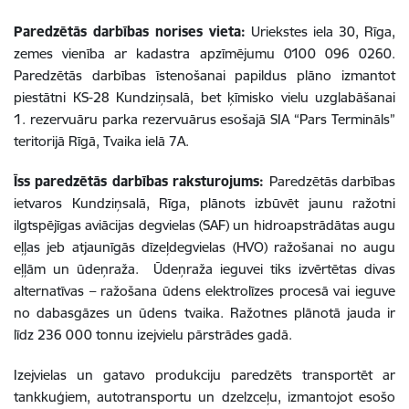
Paredzētās darbības norises vieta:
Uriekstes iela 30, Rīga,
zemes vienība ar kadastra apzīmējumu 0100 096 0260.
Paredzētās darbības īstenošanai papildus plāno izmantot
piestātni KS-28 Kundziņsalā, bet ķīmisko vielu uzglabāšanai
1. rezervuāru parka rezervuārus esošajā SIA “Pars Termināls”
teritorijā Rīgā, Tvaika ielā 7A.
Īss paredzētās darbības raksturojums:
Paredzētās darbības
ietvaros Kundziņsalā, Rīga, plānots izbūvēt jaunu ražotni
ilgtspējīgas aviācijas degvielas (SAF) un hidroapstrādātas augu
eļļas jeb atjaunīgās dīzeļdegvielas (HVO) ražošanai no augu
eļļām un ūdeņraža. Ūdeņraža ieguvei tiks izvērtētas divas
alternatīvas – ražošana ūdens elektrolīzes procesā vai ieguve
no dabasgāzes un ūdens tvaika. Ražotnes plānotā jauda ir
līdz 236 000 tonnu izejvielu pārstrādes gadā.
Izejvielas un gatavo produkciju paredzēts transportēt ar
tankkuģiem, autotransportu un dzelzceļu, izmantojot esošo