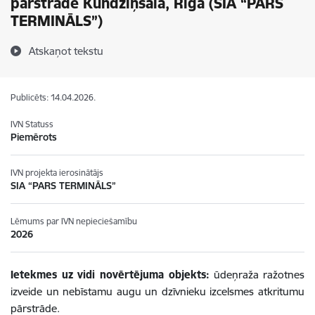
pārstrāde Kundziņsalā, Rīgā (SIA “PARS
TERMINĀLS”)
Atskaņot tekstu
Publicēts: 14.04.2026.
IVN Statuss
Piemērots
IVN projekta ierosinātājs
SIA “PARS TERMINĀLS”
Lēmums par IVN nepieciešamību
2026
Ietekmes uz vidi novērtējuma objekts:
ū
deņraža ražotnes
izveide un nebīstamu augu un dzīvnieku izcelsmes atkritumu
pārstrāde.