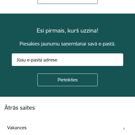
Esi pirmais, kurš uzzina!
Piesakies jaunumu saņemšanai savā e-pastā.
Kājene
Ātrās saites
Vakances