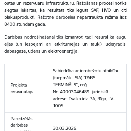
ostas un rezervuāru infrastruktūru. Ražošanas procesi notiks
slēgtās iekārtās, kā rezultātā tiks iegūta SAF, HVO un citi
blakusprodukti. Ražotne darbosies nepārtrauktā režīmā līdz
8400 stundām gadā.
Darbības nodrošināšanai tiks izmantoti tādi resursi kā augu
eļļas (un iespējami arī atkritumeļļas un tauki), ūdeņradis,
dabasgāze, ūdens un elektroenerģija.
Sabiedrība ar ierobežotu atbildību
(turpmāk - SIA) “PARS
TERMINĀLS”, reģ.
Projekta
ierosinātājs
Nr.
40003046489, juridiskā
adrese: Tvaika iela 7A, Rīga, LV-
1005
Paredzētās
darbības
30.03.2026.