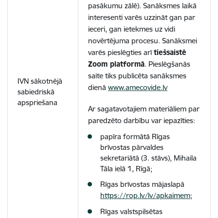
pasākumu zālē). Sanāksmes laikā
interesenti varēs uzzināt gan par
ieceri, gan ietekmes uz vidi
novērtējuma procesu. Sanāksmei
varēs pieslēgties arī
tiešsaistē
Zoom platformā
. Pieslēgšanās
saite tiks publicēta sanāksmes
IVN sākotnējā
dienā
www.amecovide.lv
sabiedriskā
apspriešana
Ar sagatavotajiem materiāliem par
paredzēto darbību var iepazīties:
papīra formātā Rīgas
brīvostas pārvaldes
sekretariātā (3. stāvs), Mihaila
Tāla ielā 1, Rīgā;
Rīgas brīvostas mājaslapā
https://rop.lv/lv/apkaimem
;
Rīgas valstspilsētas