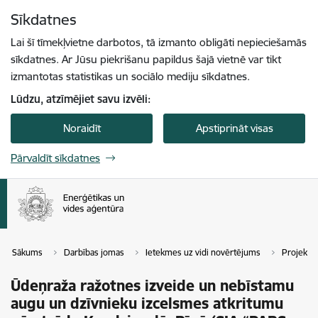
Pāriet uz lapas saturu
Sīkdatnes
Spied
lai meklētu
Enter
Lai šī tīmekļvietne darbotos, tā izmanto obligāti nepieciešamās
sīkdatnes. Ar Jūsu piekrišanu papildus šajā vietnē var tikt
izmantotas statistikas un sociālo mediju sīkdatnes.
Lūdzu, atzīmējiet savu izvēli:
Noraidīt
Apstiprināt visas
Pārvaldīt sīkdatnes
Sākums
Darbības jomas
Ietekmes uz vidi novērtējums
Projekti
Ūdeņraža ražotnes izveide un nebīstamu
augu un dzīvnieku izcelsmes atkritumu