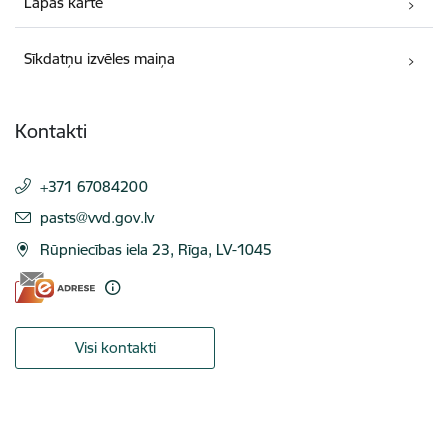
Lapas karte
Sīkdatņu izvēles maiņa
Kontakti
+371 67084200
E-pasts:
pasts@vvd.gov.lv
Rūpniecības iela 23, Rīga, LV-1045
Visi kontakti