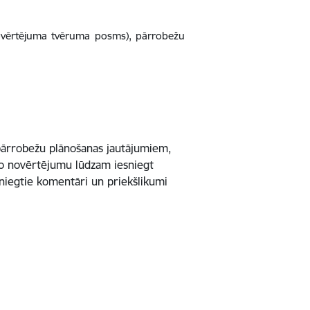
ovērtējuma tvēruma posms), pārrobežu
pārrobežu plānošanas jautājumiem,
ko novērtējumu lūdzam iesniegt
sniegtie komentāri un priekšlikumi