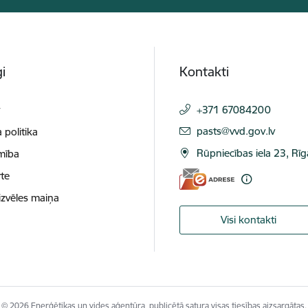
i
Kontakti
t
+371 67084200
E-pasts:
pasts@vvd.gov.lv
 politika
Rūpniecības iela 23, Rī
mība
te
izvēles maiņa
Visi kontakti
© 2026 Enerģētikas un vides aģentūra, publicētā satura visas tiesības aizsargātas.