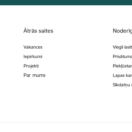
Kājene
Ātrās saites
Noderīg
Vakances
Viegli lasī
Iepirkumi
Privātuma
Projekti
Piekļūsta
Par mums
Lapas kar
Sīkdatņu 