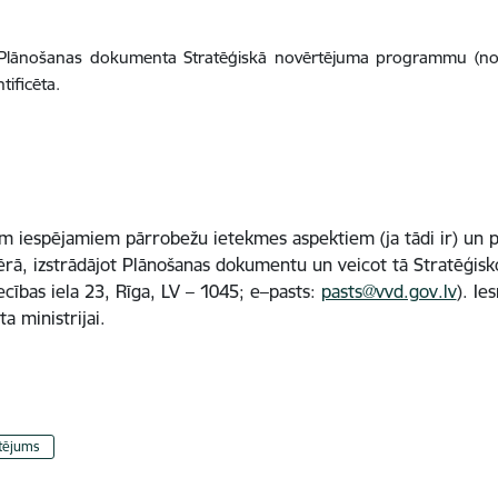
ot Plānošanas dokumenta Stratēģiskā novērtējuma programmu (n
tificēta.
m iespējamiem pārrobežu ietekmes aspektiem (ja tādi ir) un 
ērā, izstrādājot Plānošanas dokumentu un veicot tā Stratēģis
cības iela 23, Rīga, LV – 1045; e–pasts:
pasts@vvd.gov.lv
). Ie
a ministrijai.
rtējums