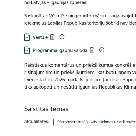
no Latvijas – Igaunijas robežas.
Saskaņā ar Vēstulē sniegto informāciju, sagatavoj
ietekme uz Latvijas Republikas teritoriju šobrīd nav iden
Lejupielādēt:
Vēstule
Lejupielādēt:
Programma igauņu valodā
Rakstiskus komentārus un priekšlikumus konkrētie
risinājumiem un priekšlikumiem, kas būtu jāņem v
Dienestā līdz 2026. gada 8. jūnijam (adrese: Rūpnie
tiks apkopoti un nosūtīti Igaunijas Republikas Klimat
Saistītas tēmas
Aktualitātes:
Pārrobežu stratēģiskais ietekmes uz vidi novē