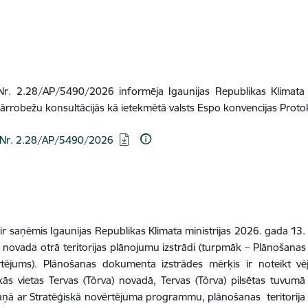
 Nr. 2.28/AP/5490/2026 informēja Igaunijas Republikas Klimata m
rrobežu konsultācijās kā ietekmētā valsts Espo konvencijas Proto
le Nr. 2.28/AP/5490/2026
 ir saņēmis Igaunijas Republikas Klimata ministrijas 2026. gada 13
a) novada otrā teritorijas plānojumu izstrādi (turpmāk – Plānošana
tējums). Plānošanas dokumenta izstrādes mērķis ir noteikt vēj
kās vietas Tervas (Tõrva) novadā, Tervas (Tõrva) pilsētas tuvum
kaņā ar Stratēģiskā novērtējuma programmu, plānošanas teritorija