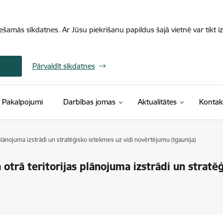
iešamās sīkdatnes. Ar Jūsu piekrišanu papildus šajā vietnē var tikt i
Pārvaldīt sīkdatnes
Pakalpojumi
Darbības jomas
Aktualitātes
Kontak
 plānojuma izstrādi un stratēģisko ietekmes uz vidi novērtējumu (Igaunija)
 otrā teritorijas plānojuma izstrādi un stratē