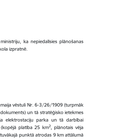
inistriju, ka nepiedalīsies plānošanas
kola izpratnē.
. maija vēstuli Nr. 6-3/26/1909 (turpmāk
s dokuments) un tā stratēģisko ietekmes
a elektrostaciju parka un tā darbībai
2
ā (kopējā platība 25 km
, plānotais vēja
 tuvākajā punktā atrodas 9 km attālumā