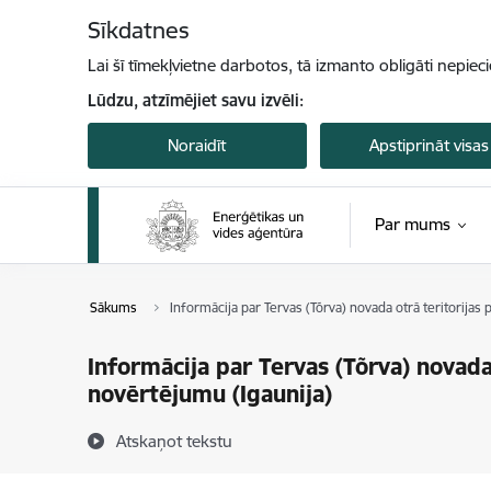
Pāriet uz lapas saturu
Sīkdatnes
Lai šī tīmekļvietne darbotos, tā izmanto obligāti nepiec
Lūdzu, atzīmējiet savu izvēli:
Noraidīt
Apstiprināt visas
Par mums
Sākums
Informācija par Tervas (Tõrva) novada otrā teritorijas
Informācija par Tervas (Tõrva) novada
novērtējumu (Igaunija)
Atskaņot tekstu