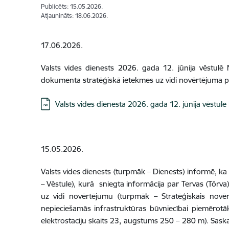
Publicēts: 15.05.2026.
Atjaunināts: 18.06.2026.
17.06.2026.
Valsts vides dienests 2026. gada 12. jūnija vēstulē
dokumenta stratēģiskā ietekmes uz vidi novērtējuma pā
Lejupielādēt:
Valsts vides dienesta 2026. gada 12. jūnija vēstu
15.05.2026.
Valsts vides dienests (turpmāk – Dienests) informē, ka
– Vēstule), kurā sniegta informācija par Tervas (Tõrv
uz vidi novērtējumu (turpmāk – Stratēģiskais novēr
nepieciešamās infrastruktūras būvniecībai piemērotā
elektrostaciju skaits 23, augstums 250 – 280 m). Sas