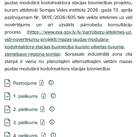
jaudas modulārā kodolreaktora stacijas būvniecības projektu,
kuram atbilstoši Somijas Vides institūta 2026. gada 13. aprīļa
paziņojumam Nr. SKYE/2026/605 tiek veikts ietekmes uz vidi
novērtējums un arī uzsākts pārrobežu konsultāciju
process (
https://www.eva.gov.lv/lv/parrobezu-ietekmes-uz-
vidi-novertejumu-projekti/mazas-jaudas-modulara-
kodolreaktora-stacijas-buvnieciba-kuopio-pilsetas-tuvuma-
ziemelsavo-regiona-somija
).
Sorsasalo
industriālā zona cita
starpā ir viena no plānotajām alternatīvajām vietām mazas
jaudas modulārā kodolreaktora stacijas būvniecībai.
Lejupielādēt:
Paziņojums
Lejupielādēt:
1. pielikums
Lejupielādēt:
2. pielikums
Lejupielādēt:
3. pielikums
Lejupielādēt:
4. pielikums