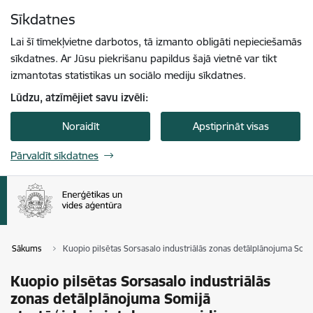
Pāriet uz lapas saturu
Sīkdatnes
Spied
lai meklētu
Enter
Lai šī tīmekļvietne darbotos, tā izmanto obligāti nepieciešamās
sīkdatnes. Ar Jūsu piekrišanu papildus šajā vietnē var tikt
izmantotas statistikas un sociālo mediju sīkdatnes.
Lūdzu, atzīmējiet savu izvēli:
Noraidīt
Apstiprināt visas
Pārvaldīt sīkdatnes
Sākums
Kuopio pilsētas Sorsasalo industriālās zonas detālplānojuma Somi
Kuopio pilsētas Sorsasalo industriālās
zonas detālplānojuma Somijā