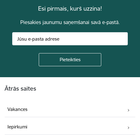
Esi pirmais, kurš uzzina!
Piesakies jaunumu saņemšanai savā e-pastā.
Kājene
Ātrās saites
Vakances
Iepirkumi