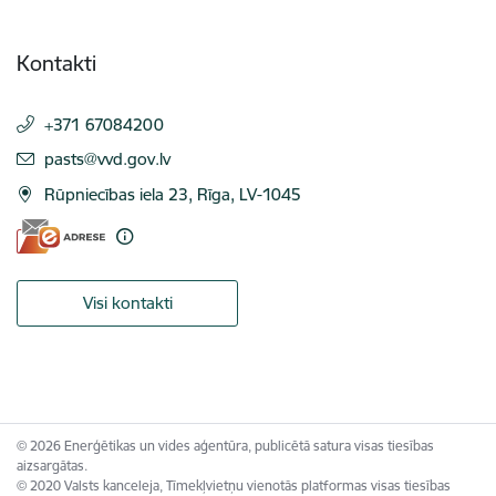
Kontakti
+371 67084200
E-pasts:
pasts@vvd.gov.lv
Rūpniecības iela 23, Rīga, LV-1045
Visi kontakti
© 2026 Enerģētikas un vides aģentūra, publicētā satura visas tiesības
aizsargātas.
© 2020 Valsts kanceleja, Tīmekļvietņu vienotās platformas visas tiesības