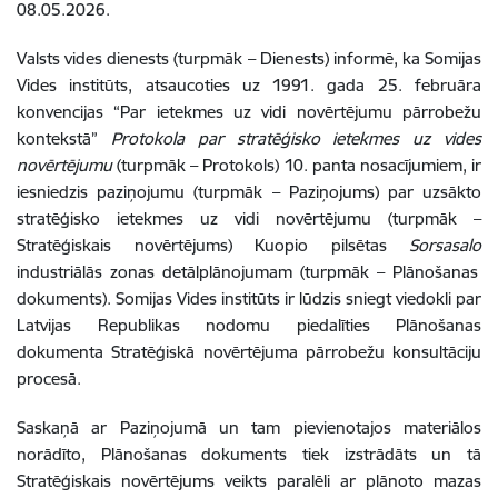
08.05.2026.
Valsts vides dienests (turpmāk – Dienests) informē, ka Somijas
Vides institūts, atsaucoties uz 1991. gada 25. februāra
konvencijas “Par ietekmes uz vidi novērtējumu pārrobežu
kontekstā”
Protokola par stratēģisko ietekmes uz vides
novērtējumu
(turpmāk – Protokols) 10. panta nosacījumiem, ir
iesniedzis paziņojumu (turpmāk – Paziņojums) par uzsākto
stratēģisko ietekmes uz vidi novērtējumu (turpmāk –
Stratēģiskais novērtējums) Kuopio pilsētas
Sorsasalo
industriālās zonas detālplānojumam (turpmāk – Plānošanas
dokuments). Somijas Vides institūts ir lūdzis
sniegt viedokli par
Latvijas Republikas nodomu piedalīties Plānošanas
dokumenta Stratēģiskā novērtējuma pārrobežu konsultāciju
procesā.
Saskaņā ar Paziņojumā un tam pievienotajos materiālos
norādīto, Plānošanas dokuments tiek izstrādāts un tā
Stratēģiskais novērtējums veikts paralēli ar plānoto mazas