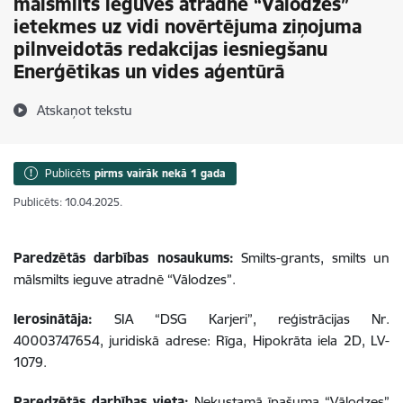
mālsmilts ieguves atradnē “Vālodzes”
ietekmes uz vidi novērtējuma ziņojuma
pilnveidotās redakcijas iesniegšanu
Enerģētikas un vides aģentūrā
Atskaņot tekstu
Publicēts
pirms vairāk nekā 1 gada
Publicēts: 10.04.2025.
Paredzētās darbības nosaukums:
Smilts-grants, smilts un
mālsmilts ieguve atradnē “Vālodzes”.
Ierosinātāja:
SIA “DSG Karjeri”, reģistrācijas Nr.
40003747654, juridiskā adrese: Rīga, Hipokrāta iela 2D, LV-
1079.
Paredzētās darbības vieta:
Nekustamā īpašuma “Vālodzes”