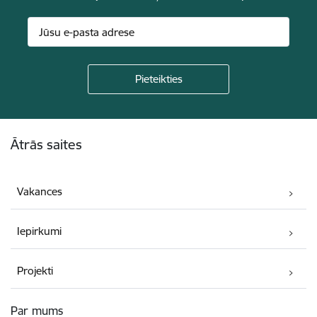
Kājene
Ātrās saites
Vakances
Iepirkumi
Projekti
Par mums