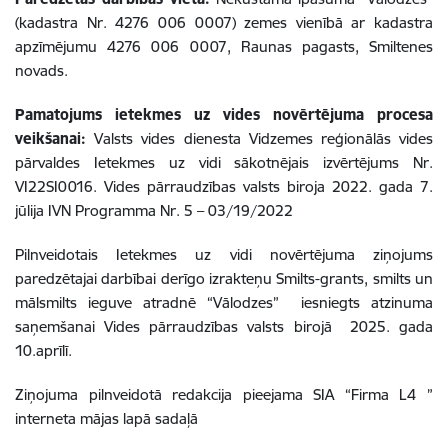
(kadastra Nr. 4276 006 0007) zemes vienībā ar kadastra
apzīmējumu 4276 006 0007, Raunas pagasts, Smiltenes
novads.
Pamatojums ietekmes uz vides novērtējuma procesa
veikšanai:
Valsts vides dienesta Vidzemes reģionālās vides
pārvaldes Ietekmes uz vidi sākotnējais izvērtējums Nr.
VI22SI0016. Vides pārraudzības valsts biroja 2022. gada 7.
jūlija IVN Programma Nr. 5 – 03/19/2022
Pilnveidotais Ietekmes uz vidi novērtējuma ziņojums
paredzētajai darbībai derīgo izrakteņu Smilts-grants, smilts un
mālsmilts ieguve atradnē “Vālodzes” iesniegts atzinuma
saņemšanai Vides pārraudzības valsts birojā 2025. gada
10.aprīlī.
Ziņojuma pilnveidotā redakcija pieejama SIA “Firma L4 ”
interneta mājas lapā sadaļā