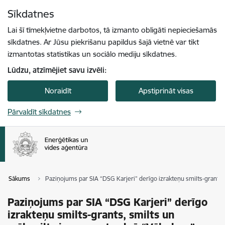
Pāriet uz lapas saturu
Sīkdatnes
Spied
lai meklētu
Enter
Lai šī tīmekļvietne darbotos, tā izmanto obligāti nepieciešamās
sīkdatnes. Ar Jūsu piekrišanu papildus šajā vietnē var tikt
izmantotas statistikas un sociālo mediju sīkdatnes.
Lūdzu, atzīmējiet savu izvēli:
Noraidīt
Apstiprināt visas
Pārvaldīt sīkdatnes
Sākums
Paziņojums par SIA “DSG Karjeri” derīgo izrakteņu smilts-grants,
Paziņojums par SIA “DSG Karjeri” derīgo
izrakteņu smilts-grants, smilts un