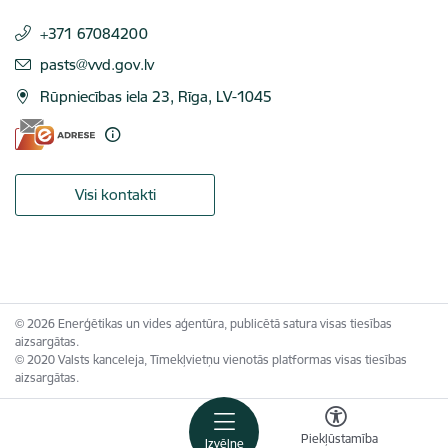
+371 67084200
E-pasts:
pasts@vvd.gov.lv
Rūpniecības iela 23, Rīga, LV-1045
Visi kontakti
© 2026 Enerģētikas un vides aģentūra, publicētā satura visas tiesības
aizsargātas.
© 2020 Valsts kanceleja, Tīmekļvietņu vienotās platformas visas tiesības
aizsargātas.
Piekļūstamība
Izvēlne