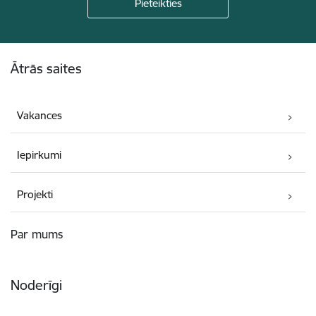
Kājene
Ātrās saites
Vakances
Iepirkumi
Projekti
Par mums
Noderīgi