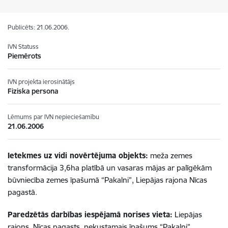
Publicēts: 21.06.2006.
IVN Statuss
Piemērots
IVN projekta ierosinātājs
Fiziska persona
Lēmums par IVN nepieciešamību
21.06.2006
Ietekmes uz vidi novērtējuma objekts:
meža zemes
transformācija 3,6ha platībā un vasaras mājas ar palīgēkām
būvniecība zemes īpašumā “Pakalni”, Liepājas rajona Nīcas
pagastā.
Paredzētās darbības iespējamā norises vieta:
Liepājas
rajons, Nīcas pagasts, nekustamais īpašums “Pakalni”