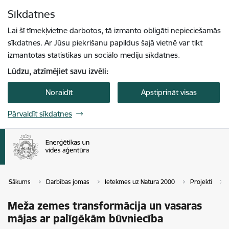
Pāriet uz lapas saturu
Sīkdatnes
Spied
lai meklētu
Enter
Lai šī tīmekļvietne darbotos, tā izmanto obligāti nepieciešamās
sīkdatnes. Ar Jūsu piekrišanu papildus šajā vietnē var tikt
izmantotas statistikas un sociālo mediju sīkdatnes.
Lūdzu, atzīmējiet savu izvēli:
Noraidīt
Apstiprināt visas
Pārvaldīt sīkdatnes
Sākums
Darbības jomas
Ietekmes uz Natura 2000
Projekti
Meža zemes transformācija un vasaras
mājas ar palīgēkām būvniecība