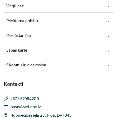
Viegli lasīt
Privātuma politika
Piekļūstamība
Lapas karte
Sīkdatņu izvēles maiņa
Kontakti
+371 67084200
E-pasts:
pasts@vvd.gov.lv
Rūpniecības iela 23, Rīga, LV-1045