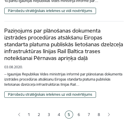
10.pantu Igaunijas Republikas Vides ministrija informē par…
Pārrobežu stratēģiskais ietekmes uz vidi novērtējums
Paziņojums par plānošanas dokumenta
izstrādes procedūras atsākšanu Eiropas
standarta platuma publiskās lietošanas dzelzceļa
infrastruktūras līnijas Rail Baltica trases
noteikšanai Pērnavas apriņķa daļā
03.08.2020.
-- Igaunijas Republikas Vides ministrijas informē par plānošanas dokumenta
izstrādes procedūras atsākšanu Eiropas standarta platuma publiskās
lietošanas dzelzceļa infrastruktūras līnijas Rail…
Pārrobežu stratēģiskais ietekmes uz vidi novērtējums
Lapošana
1
2
3
4
5
6
7
8
Lapa
Lapa
Lapa
Pašreizējā lapa
Lapa
Lapa