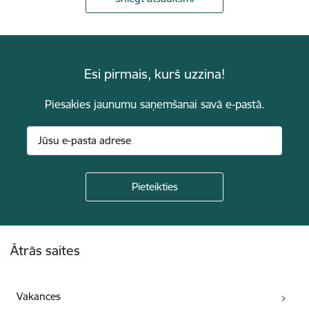
Esi pirmais, kurš uzzina!
Piesakies jaunumu saņemšanai savā e-pastā.
Kājene
Ātrās saites
Vakances