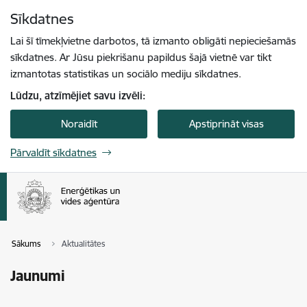
Pāriet uz lapas saturu
Sīkdatnes
Spied
lai meklētu
Enter
Lai šī tīmekļvietne darbotos, tā izmanto obligāti nepieciešamās
sīkdatnes. Ar Jūsu piekrišanu papildus šajā vietnē var tikt
izmantotas statistikas un sociālo mediju sīkdatnes.
Lūdzu, atzīmējiet savu izvēli:
Noraidīt
Apstiprināt visas
Pārvaldīt sīkdatnes
Sākums
Aktualitātes
Jaunumi