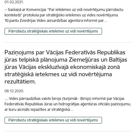
01.02.2021.
-- Saskaņā ar Konvencijas "Par ietekmes uz vidi novērtējumu pārrobežu
kontekstā" protokola par stratēģisko ietekmes uz vides novērtējuma
10.pantu Zviedrijas Vides aizsardzības aģentūra informē par…
Pārrobežu stratēģiskais ietekmes uz vidi novērtējums
Paziņojums par Vācijas Federatīvās Republikas
jūras telpiskā plānojuma Ziemeļjūras un Baltijas
jūras Vācijas ekskluzīvajā ekonomiskajā zonā
stratēģiskā ietekmes uz vidi novērtējuma
rezultātiem.
08.12.2020.
.... Vides pārraudzības valsts birojs (turpmāk - Birojs) informē par Vācijas
Federatīvās Republikas Jūras un hidrogrāfijas aģentūras oficiālo paziņojumu,
ar kuru aicināts iepazīties ar stratēģiskā…
Pārrobežu stratēģiskais ietekmes uz vidi novērtējums