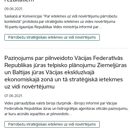
09.06.2021.
Saskaņā ar Konvencijas "Par ietekmes uz vidi novērtējumu pārrobežu
kontekstā" protokola par stratēģisko ietekmes uz vides novērtējuma
10.pantu Igaunijas Republikas Vides ministrija informē par…
Pārrobežu stratēģiskais ietekmes uz vidi novērtējums
Paziņojums par pilnveidoto Vācijas Federatīvās
Republikas jūras telpisko plānojumu Ziemeļjūras
un Baltijas jūras Vācijas ekskluzīvajā
ekonomiskajā zonā un tā stratēģiskā ietekmes
uz vidi novērtējumu
07.06.2021.
Vides pārraudzības valsts birojs (turpmāk - Birojs) informē par Vācijas
Federatīvās Republikas Jūras un hidrogrāfijas aģentūras oficiālo paziņojumu,
ar kuru aicināts iepazīties ar pilnveidoto…
Pārrobežu stratēģiskais ietekmes uz vidi novērtējums