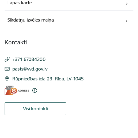
Lapas karte
Sīkdatņu izvēles maiņa
Kontakti
+371 67084200
E-pasts:
pasts@vvd.gov.lv
Rūpniecības iela 23, Rīga, LV-1045
Visi kontakti