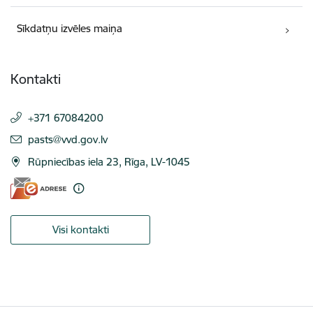
Sīkdatņu izvēles maiņa
Kontakti
+371 67084200
E-pasts:
pasts@vvd.gov.lv
Rūpniecības iela 23, Rīga, LV-1045
Visi kontakti