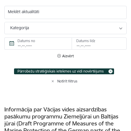
Meklēt aktualitāti
Kategorija
Datums no
Datums līdz
Aizvērt
Pārrobežu stratēģiskais ietekmes uz vidi novērtējums
Notīrīt filtrus
Informācija par Vācijas vides aizsardzības
pasākumu programmu Ziemeļjūrai un Baltijas
jūrai (Draft Programme of Measures of the
Marine Protection of the German parts of the