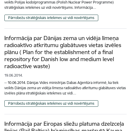
veikts Polijas kodolprogrammas (Polish Nuclear Power Programme)
stratēģiskais ietekmes uz vidi novērtējums. Informācija…
Pārrobežu stratēģiskais ietekmes uz vidi novērtējums
Informācija par Dānijas zema un vidēja līmeņa
radioaktīvo atkritumu glabātuves vietas izvēles
plānu ( Plan for the establishment of a final
repository for Danish low and medium level
radioactive waste)
19.06.2014.
-- 10.06.2014. Dānijas Vides ministrijas Dabas Aģentūra informē, ka tiek
veikts Dānijas zema un vidēja līmeņa radioaktīvo atkritumu glabātuves vietas
izvēles plāna stratēģiskais ietekmes uz vidi…
Pārrobežu stratēģiskais ietekmes uz vidi novērtējums
Informācija par Eiropas sliežu platuma dzelzceļa
līnijas (Rail Baltica) būvniecības maršrutā Kauņa –