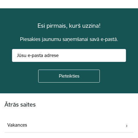
Esi pirmais, kurš uzzina!
Piesakies jaunumu saņemšanai savā e-pastā.
Kājene
Ātrās saites
Vakances