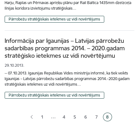
Harju, Raplas un Pērnavas apriņķu plānu par Rail Baltica 1435mm dzelzceļa
līnijas koridora izvietojumu stratēģiskais…
Pārrobežu stratēģiskais ietekmes uz vidi novērtējums
Informācija par Igaunijas – Latvijas pārrobežu
sadarbības programmas 2014. – 2020.gadam
stratēģisko ietekmes uz vidi novērtējumu
29.10.2013.
-- 07.10.2013. Igaunijas Republikas Vides ministrija informē, ka tiek veikts
Igaunijas – Latvijas pārrobežu sadarbības programmas 2014.–2020.gadam
stratēģiskais ietekmes uz vidi novērtējums…
Pārrobežu stratēģiskais ietekmes uz vidi novērtējums
Lapošana
…
1
4
5
6
7
8
Lapa
Lapa
Lapa
Lapa
Pašreizējā lapa