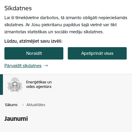
Pāriet uz lapas saturu
Sīkdatnes
Spied
lai meklētu
Enter
Lai šī tīmekļvietne darbotos, tā izmanto obligāti nepieciešamās
sīkdatnes. Ar Jūsu piekrišanu papildus šajā vietnē var tikt
izmantotas statistikas un sociālo mediju sīkdatnes.
Lūdzu, atzīmējiet savu izvēli:
Noraidīt
Apstiprināt visas
Pārvaldīt sīkdatnes
Sākums
Aktualitātes
Jaunumi