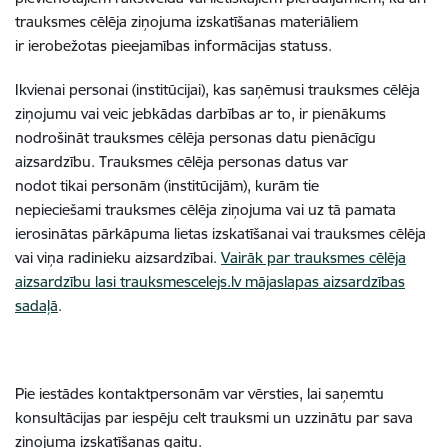
trauksmes cēlēja ziņojuma izskatīšanas materiāliem
ir ierobežotas pieejamības informācijas statuss.
Ikvienai personai (institūcijai), kas saņēmusi trauksmes cēlēja
ziņojumu vai veic jebkādas darbības ar to, ir pienākums
nodrošināt trauksmes cēlēja personas datu pienācīgu
aizsardzību. Trauksmes cēlēja personas datus var
nodot tikai personām (institūcijām), kurām tie
nepieciešami trauksmes cēlēja ziņojuma vai uz tā pamata
ierosinātas pārkāpuma lietas izskatīšanai vai trauksmes cēlēja
vai viņa radinieku aizsardzībai.
Vairāk par trauksmes cēlēja
aizsardzību lasi trauksmescelejs.lv mājaslapas aizsardzības
sadaļā
.
Pie iestādes kontaktpersonām var vērsties, lai saņemtu
konsultācijas par iespēju celt trauksmi un uzzinātu par sava
ziņojuma izskatīšanas gaitu.