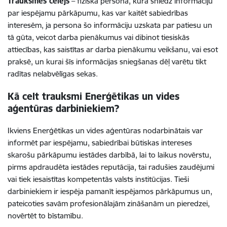
Trauksmes cēlējs
– fiziskā persona, kura sniedz informāciju
par iespējamu pārkāpumu, kas var kaitēt sabiedrības
interesēm, ja persona šo informāciju uzskata par patiesu un
tā gūta, veicot darba pienākumus vai dibinot tiesiskās
attiecības, kas saistītas ar darba pienākumu veikšanu, vai esot
praksē, un kurai šīs informācijas sniegšanas dēļ varētu tikt
radītas nelabvēlīgas sekas.
Kā celt trauksmi Enerģētikas un vides
aģentūras darbiniekiem?
Ikviens
Enerģētikas un vides aģentūras
nodarbinātais var
informēt par iespējamu, sabiedrībai būtiskas intereses
skarošu pārkāpumu iestādes darbībā, lai to laikus novērstu,
pirms apdraudēta iestādes reputācija, tai radušies zaudējumi
vai tiek iesaistītas kompetentās valsts institūcijas. Tieši
darbiniekiem ir iespēja pamanīt iespējamos pārkāpumus un,
pateicoties savām profesionālajām zināšanām un pieredzei,
novērtēt to bīstamību.