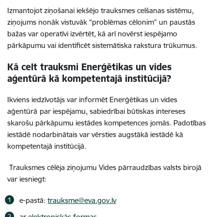
Izmantojot ziņošanai iekšējo trauksmes celšanas sistēmu,
ziņojums nonāk vistuvāk “problēmas cēlonim” un paustās
bažas var operatīvi izvērtēt, kā arī novērst iespējamo
pārkāpumu vai identificēt sistemātiska rakstura trūkumus.
Kā celt trauksmi Enerģētikas un vides
aģentūrā kā kompetentajā institūcijā?
Ikviens iedzīvotājs var informēt
Enerģētikas un vides
aģentūrā
par iespējamu, sabiedrībai būtiskas intereses
skarošu pārkāpumu iestādes kompetences jomās. Padotības
iestādē nodarbinātais var vērsties augstākā iestādē kā
kompetentajā institūcijā.
Trauksmes cēlēja ziņojumu
Vides pārraudzības valsts birojā
var iesniegt:
e-pastā:
trauksme@eva.gov.lv
ar
elektroniskās formas