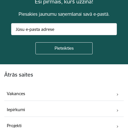
Esi pirmais, kurš uzzina!
Piesakies jaunumu saņemšanai savā e-pastā.
Kājene
Ātrās saites
Vakances
Iepirkumi
Projekti