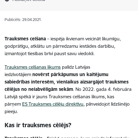
Publicēts: 29.04.2021.
Trauksmes celšana
– iespēja ikvienam veicināt likumīgu,
godprātīgu, atklātu un pārredzamu iestādes darbību,
izmantojot tiesības brīvi paust savu viedokli.
Trauksmes celšanas likums
palīdz Latvijas
iedzīvotājiem
novērst pārkāpumus un kaitējumu
sabiedrības interesēm, vienlaikus aizsargājot trauksmes
cēlējus no nelabvēlīgām sekām
. No 2022. gada 4. februāra
Latvijā spēkā ir jauns Trauksmes celšanas likums, kas
pārņem
ES Trauksmes cēlēju direktīvu
, pilnveidojot līdzšinējo
pieeju.
Kas ir trauksmes cēlējs?