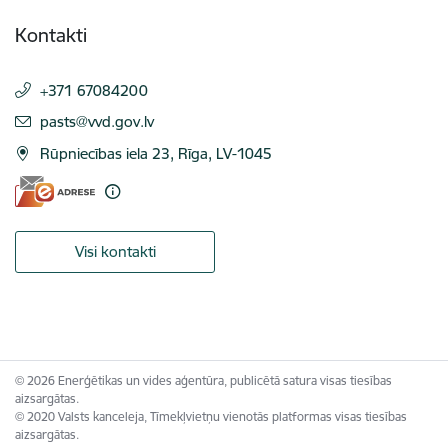
Kontakti
+371 67084200
E-pasts:
pasts@vvd.gov.lv
Rūpniecības iela 23, Rīga, LV-1045
Visi kontakti
© 2026 Enerģētikas un vides aģentūra, publicētā satura visas tiesības
aizsargātas.
© 2020 Valsts kanceleja, Tīmekļvietņu vienotās platformas visas tiesības
aizsargātas.