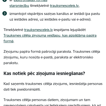
starpniecību
tīmekļvietnē
trauksmescelejs.lv
,
izmantojot vispārējos saziņas kanālus ar iestādi (pa pastu
uz iestādes adresi, uz iestādes e-pastu vai e-adresi).
Tīmekļvietnē
trauksmescelejs.lv
iespējams lejuplādēt
Trauksmes cēlēja ziņojuma veidlapu, kas aizpildāma papīra
formā
.
Ziņojumu papīra formā pašrocīgi paraksta. Trauksmes cēlēja
ziņojumu, kuru nosūta e-pastā, paraksta ar elektronisko
parakstu.
Kas notiek pēc ziņojuma iesniegšanas?
Kad saņemts trauksmes cēlēja ziņojums, iesniedzēja personas
dati tiek pseidonimizēti.
Trauksmes cēlēja personas datiem, ziņojumam un tam
pievienotajiem rakstveida vai lietiskajiem pierādījumiem, kā arī