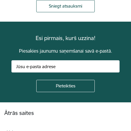
Sniegt atsauksmi
Esi pirmais, kurš uzzina!
Piesakies jaunumu saņemšanai savā e-pastā.
Kājene
Ātrās saites