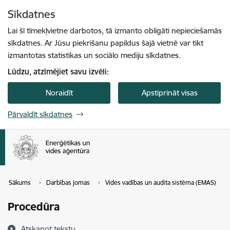
Pāriet uz lapas saturu
Sīkdatnes
Spied
lai meklētu
Enter
Lai šī tīmekļvietne darbotos, tā izmanto obligāti nepieciešamās
sīkdatnes. Ar Jūsu piekrišanu papildus šajā vietnē var tikt
izmantotas statistikas un sociālo mediju sīkdatnes.
Lūdzu, atzīmējiet savu izvēli:
Noraidīt
Apstiprināt visas
Pārvaldīt sīkdatnes
Sākums
Darbības jomas
Vides vadības un audita sistēma (EMAS)
Procedūra
Atskaņot tekstu