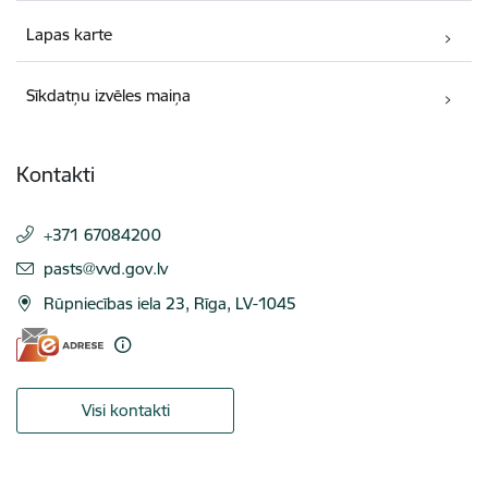
Lapas karte
Sīkdatņu izvēles maiņa
Kontakti
+371 67084200
E-pasts:
pasts@vvd.gov.lv
Rūpniecības iela 23, Rīga, LV-1045
Visi kontakti