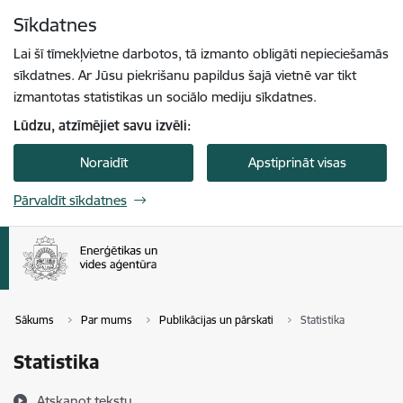
Pāriet uz lapas saturu
Sīkdatnes
Spied
lai meklētu
Enter
Lai šī tīmekļvietne darbotos, tā izmanto obligāti nepieciešamās
sīkdatnes. Ar Jūsu piekrišanu papildus šajā vietnē var tikt
izmantotas statistikas un sociālo mediju sīkdatnes.
Lūdzu, atzīmējiet savu izvēli:
Noraidīt
Apstiprināt visas
Pārvaldīt sīkdatnes
Sākums
Par mums
Publikācijas un pārskati
Statistika
Statistika
Atskaņot tekstu