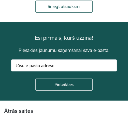
Sniegt atsauksmi
Esi pirmais, kurš uzzina!
Piesakies jaunumu saņemšanai savā e-pastā.
Kājene
Ātrās saites