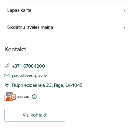
Lapas karte
Sīkdatņu izvēles maiņa
Kontakti
+371 67084200
E-pasts:
pasts@vvd.gov.lv
Rūpniecības iela 23, Rīga, LV-1045
Visi kontakti