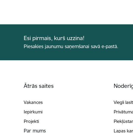
Esi pirmais, kurš uzzina!
Piesakies jaunumu saņemšanai savā e-pastā.
Kājene
Ātrās saites
Noderīg
Vakances
Viegli lasī
Iepirkumi
Privātuma
Projekti
Piekļūsta
Par mums
Lapas kar