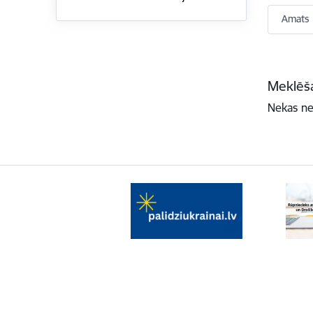
Amats
Meklēša
Nekas ne