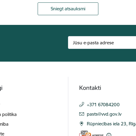
Sniegt atsauksmi
i
Kontakti
t
+371 67084200
E-pasts:
pasts@vvd.gov.lv
 politika
Rūpniecības iela 23, Rī
mība
te