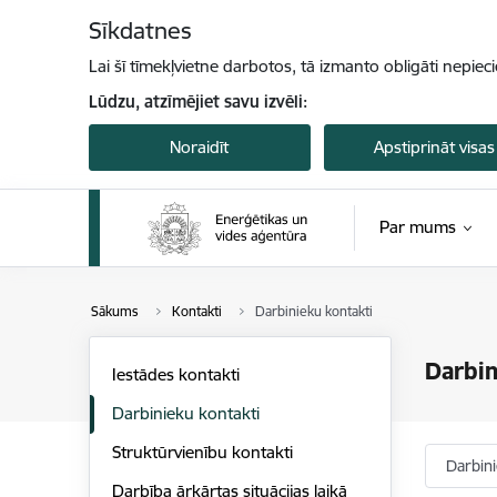
Pāriet uz lapas saturu
Sīkdatnes
Lai šī tīmekļvietne darbotos, tā izmanto obligāti nepiec
Lūdzu, atzīmējiet savu izvēli:
Noraidīt
Apstiprināt visas
Par mums
Sākums
Kontakti
Darbinieku kontakti
Darbin
Iestādes kontakti
Darbinieku kontakti
Struktūrvienību kontakti
Darbin
Darbība ārkārtas situācijas laikā