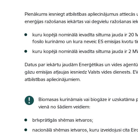
Pienākums iesniegt atbilstības apliecinājumus attiecās
enerģijas ražošanas iekārtas vai degvielu ražošanas iek
kuru kopējā nominālā ievadīta siltuma jauda ir 20 M
fosilo kurināmo un kura neveic ES emisijas kvotu ti
kuru kopējā nominālā ievadīta siltuma jauda ir 2 MW
Datus par iekārtu jaudām Enerģētikas un vides aģent
gāzu emisijas atļaujas iesniedz Valsts vides dienests.
atbilstības apliecinājumiem.
Biomasas kurināmais vai biogāze ir uzskatāma par 
vienā no šādiem veidiem:
brīvprātīgās shēmas ietvaros;
nacionālā shēmas ietvaros, kuru izveidojusi cita Eir