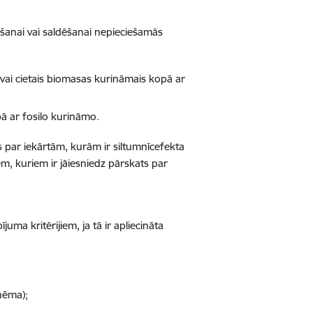
ēšanai vai saldēšanai nepieciešamās
 vai cietais biomasas kurināmais kopā ar
pā ar fosilo kurināmo.
s par iekārtām, kurām ir siltumnīcefekta
m, kuriem ir jāiesniedz pārskats par
ma kritērijiem, ja tā ir apliecināta
shēma);