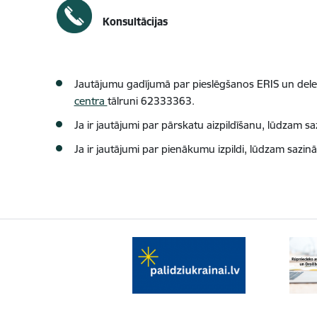
Konsultācijas
Jautājumu gadījumā par pieslēgšanos ERIS un deleģ
centra
tālruni 62333363.
Ja ir jautājumi par pārskatu aizpildīšanu, lūdzam sa
Ja ir jautājumi par pienākumu izpildi, lūdzam sazinā