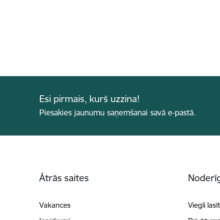
Esi pirmais, kurš uzzina!
Piesakies jaunumu saņemšanai savā e-pastā.
Kājene
Ātrās saites
Noderīg
Vakances
Viegli lasī