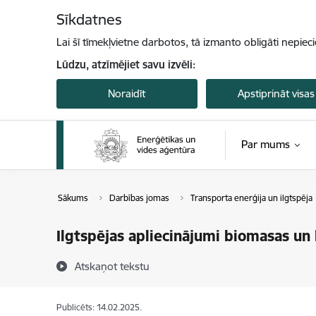
Pāriet uz lapas saturu
Sīkdatnes
Lai šī tīmekļvietne darbotos, tā izmanto obligāti nepiec
Lūdzu, atzīmējiet savu izvēli:
Noraidīt
Apstiprināt visas
Par mums
Sākums
Darbības jomas
Transporta enerģija un ilgtspēja
Ilgtspējas apliecinājumi biomasas u
Atskaņot tekstu
Publicēts: 14.02.2025.