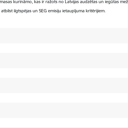
omasas kurināmo, kas ir ražots no Latvijas audzētas un iegūtas me
bilst ilgtspējas un SEG emisiju ietaupījuma kritērijiem.