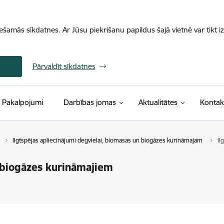
iešamās sīkdatnes. Ar Jūsu piekrišanu papildus šajā vietnē var tikt i
Pārvaldīt sīkdatnes
Pakalpojumi
Darbības jomas
Aktualitātes
Kontak
Ilgtspējas apliecinājumi degvielai, biomasas un biogāzes kurināmajam
Il
n biogāzes kurināmajiem