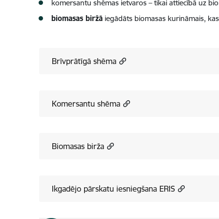
komersantu shēmas ietvaros – tikai attiecībā uz bi
biomasas biržā
iegādāts biomasas kurināmais, kas at
Brīvprātīgā shēma
Komersantu shēma
Biomasas birža
Ikgadējo pārskatu iesniegšana ERIS