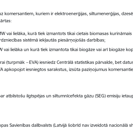
 uz komersantiem, kuriem ir elektroenerģijas, siltumenerģijas, dzes
ārtas:
W vai lielāka, kurā tiek izmantots tikai cietais biomasas kurināmais
rdzniecības sistēmā iekļautās piesārņojošās darbības;
 vai lielāka un kurā tiek izmantota tikai biogāze vai arī biogāze ko
ūrai (turpmāk
–
EVA) iesniedz Centrālā statistikas pārvalde, bet datu
 EVA apkopojot iesniegtos sarakstus, izsūta paziņojumus komersantie
atbilstošu ilgtspējas un siltumnīcefekta gāzu (SEG) emisiju ietaupīju
opas Savienības dalībvalsts (Latvijā šobrīd nav izveidotā nacionālā 