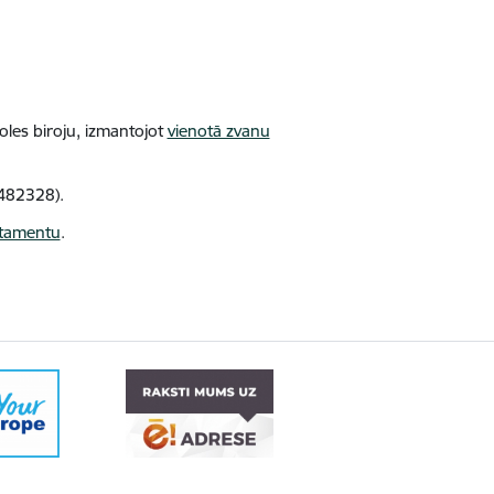
oles biroju, izmantojot
vienotā zvanu
482328).
rtamentu
.