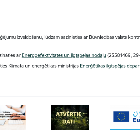
ējumu izveidošanu, lūdzam sazinieties ar Būvniecības valsts kontr
zināties ar
Energoefektivitātes un ilgtspējas nodaļu
(25581469; 29
ties Klimata un enerģētikas ministrijas
Enerģētikas ilgtspējas depa