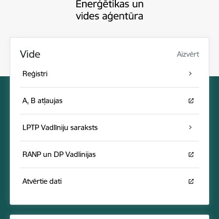
Vide
Aizvērt
Reģistri
A, B atļaujas
LPTP Vadlīniju saraksts
RANP un DP Vadlinijas
Atvērtie dati