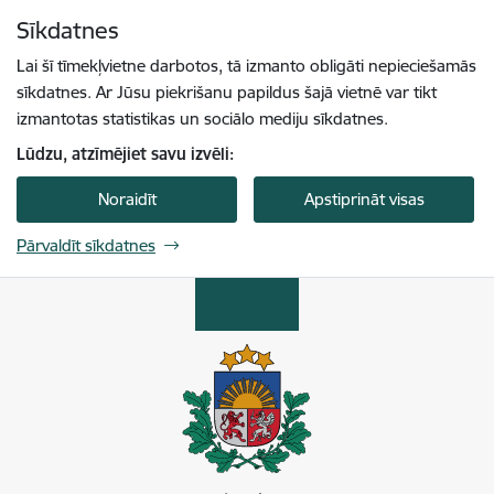
Pāriet uz lapas saturu
Sīkdatnes
Spied
lai meklētu
Enter
Lai šī tīmekļvietne darbotos, tā izmanto obligāti nepieciešamās
sīkdatnes. Ar Jūsu piekrišanu papildus šajā vietnē var tikt
izmantotas statistikas un sociālo mediju sīkdatnes.
Lūdzu, atzīmējiet savu izvēli:
Noraidīt
Apstiprināt visas
Pārvaldīt sīkdatnes
Enerģētikas un vides aģentūra