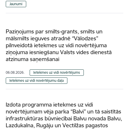
Jaunumi
Paziņojums par smilts-grants, smilts un
mālsmilts ieguves atradnē “Vālodzes”
pilnveidotā ietekmes uz vidi novērtējuma
ziņojuma iesniegšanu Valsts vides dienestā
atzinuma saņemšanai
06.08.2026.
Ietekmes uz vidi novērtējums
Ietekmes uz vidi novērtējumu daļa
Izdota programma ietekmes uz vidi
novērtējumam vēja parka “Balvi” un tā saistītās
infrastruktūras būvniecībai Balvu novada Balvu,
Lazdukalna, Rugāju un Vectilžas pagastos