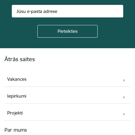
Kājene
Ātrās saites
Vakances
Iepirkumi
Projekti
Par mums