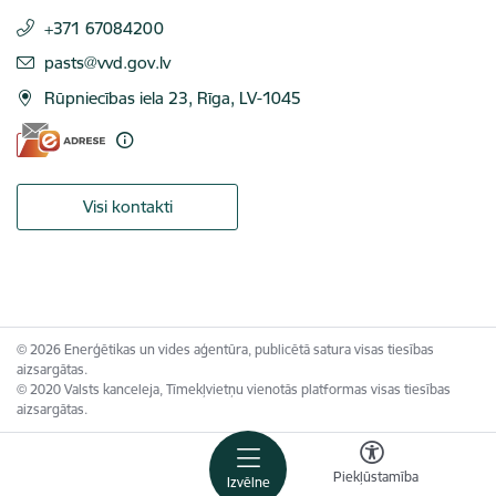
+371 67084200
E-pasts:
pasts@vvd.gov.lv
Rūpniecības iela 23, Rīga, LV-1045
Visi kontakti
© 2026 Enerģētikas un vides aģentūra, publicētā satura visas tiesības
aizsargātas.
© 2020 Valsts kanceleja, Tīmekļvietņu vienotās platformas visas tiesības
aizsargātas.
Piekļūstamība
Izvēlne